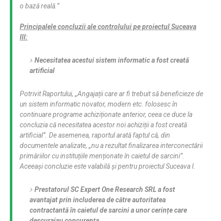
o bază reală.”
Principalele concluzii ale controlului pe proiectul Suceava
III:
Necesitatea acestui sistem informatic a fost creată
artificial
Potrivit Raportului,
„Angajații care ar fi trebuit să beneficieze de
un sistem informatic novator, modern etc. folosesc în
continuare programe achiziționate anterior, ceea ce duce la
concluzia că necesitatea acestor noi achiziții a fost creată
artificial”
. De asemenea, raportul arată faptul că, din
documentele analizate,
„nu a rezultat finalizarea interconectării
primăriilor cu instituțiile menționate în caietul de sarcini”
.
Aceeași concluzie este valabilă și pentru proiectul Suceava I.
Prestatorul SC Expert One Research SRL a fost
avantajat prin includerea de către autoritatea
contractantă în caietul de sarcini a unor cerințe care
descurajau concurența