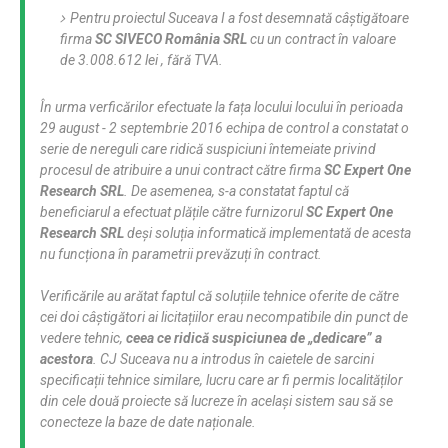
Pentru proiectul Suceava I a fost desemnată câștigătoare
firma
SC SIVECO România SRL
cu un contract în valoare
de 3.008.612 lei , fără TVA.
În urma verficărilor efectuate la fața locului locului în perioada
29 august - 2 septembrie 2016 echipa de control a constatat o
serie de nereguli care ridică suspiciuni întemeiate privind
procesul de atribuire a unui contract către firma
SC Expert One
Research SRL
. De asemenea, s-a constatat faptul că
beneficiarul a efectuat plățile către furnizorul
SC Expert One
Research SRL
deși soluția informatică implementată de acesta
nu funcționa în parametrii prevăzuți în contract.
Verificările au arătat faptul că soluțiile tehnice oferite de către
cei doi câștigători ai licitațiilor erau necompatibile din punct de
vedere tehnic,
ceea ce ridică suspiciunea de „dedicare” a
acestora
. CJ Suceava nu a introdus în caietele de sarcini
specificații tehnice similare, lucru care ar fi permis localităților
din cele două proiecte să lucreze în același sistem sau să se
conecteze la baze de date naționale.