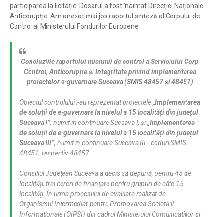
participarea la licitație. Dosarul a fost înaintat Direcției Naționale
Anticorupție. Am anexat mai jos raportul sinteză al Corpului de
Control al Ministerului Fondurilor Europene.
Concluziile raportului misiunii de control a Serviciului Corp
Control, Anticorupție și Integritate privind implementarea
proiectelor
e-guvernare
Suceava (SMIS 48457 și 48451)
Obiectul controlului l-au reprezentat proiectele
„Implementarea
de soluții de e-guvernare la nivelul a 15 localități din județul
Suceava I”
, numit în continuare Suceava I, și
„Implementarea
de soluții de e-guvernare la nivelul a 15 localități din județul
Suceava III”
, numit în continuare Suceava III - coduri SMIS
48451, respectiv 48457.
Consiliul Județean Suceava a decis să depună, pentru 45 de
localități, trei cereri de finanțare pentru grupuri de câte 15
localități. În urma procesului de evaluare realizat de
Organismul Intermediar pentru Promovarea Societății
Informaționale (OIPSI) din cadrul Ministerului Comunicațiilor și