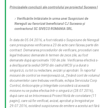
Principalele concluzii ale controlului pe proiectul Suceava I
Verificările întârziate în urma unei Suspiciuni de
Nereguli au favorizat beneficiarul CJ Suceava și
contractorul SC SIVECO ROMANIA SRL.
În data de 05.04.2016, a fost ridicată o Suspiciune de Nereguli
care presupunea verificarea a 23 de acte care făceau parte din
contract. Demararea procedurilor de verificare, proceduri care
legal trebuiesc demarate în termen de zece zile, au fost
demarate după aproximativ 100 de zile. Verificarea efectivă s-
a desfășurat la sediul OIPSI din cadrul MCSI și a durat o
singură zi, cu tot cu redactare, avizări și aprobări. În raportul
misiunii de control se menţionează că
„Ţinând cont de volumul
documentelor care trebuiau verificate, echipa Serviciului Corp
Control, Anticorupție și Integritate consideră că această
misiune nu se putea efectua într-o singură zi (28.07.2016),
după care să se întocmească Proiect Notă de constatare (11
pagini), care să fie verificat, avizat, aprobat şi înregistrat pe
29.07.2016, existând suspiciunea de emitere a acestui act fără