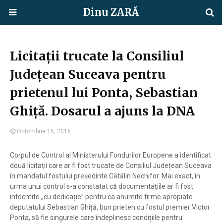
Dinu ZARĂ
Licitații trucate la Consiliul
Județean Suceava pentru
prietenul lui Ponta, Sebastian
Ghiță. Dosarul a ajuns la DNA
Octombrie 15, 2016
Corpul de Control al Ministerului Fondurilor Europene a identificat
două licitații care ar fi fost trucate de Consiliul Județean Suceava
în mandatul fostului președinte Cătălin Nechifor. Mai exact, în
urma unui control s-a constatat că documentațiile ar fi fost
întocmite „cu dedicație” pentru ca anumite firme apropiate
deputatului Sebastian Ghiță, bun prieten cu fostul premier Victor
Ponta, să fie singurele care îndeplinesc condițiile pentru