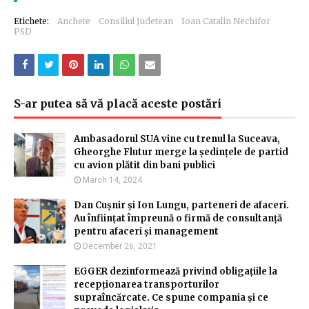
Etichete:
Anchete
Consiliul Judetean
Ioan Catalin Nechifor
PSD
S-ar putea să vă placă aceste postări
Ambasadorul SUA vine cu trenul la Suceava,
Gheorghe Flutur merge la ședințele de partid
cu avion plătit din bani publici
March 14, 2024
Dan Cușnir și Ion Lungu, parteneri de afaceri.
Au înființat împreună o firmă de consultanță
pentru afaceri și management
December 26, 2021
EGGER dezinformează privind obligațiile la
recepționarea transporturilor
supraîncărcate. Ce spune compania și ce