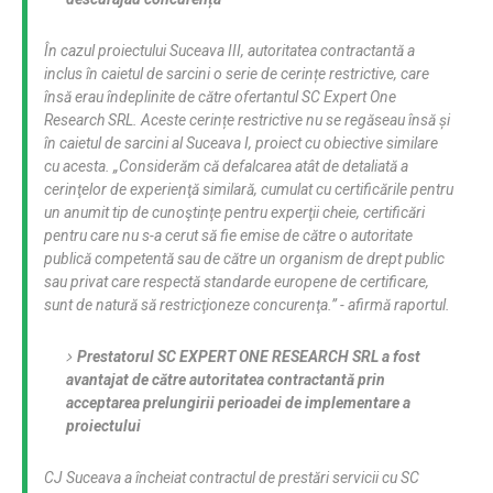
În cazul proiectului Suceava III, autoritatea contractantă a
inclus în caietul de sarcini o serie de cerințe restrictive, care
însă erau îndeplinite de către ofertantul SC Expert One
Research SRL. Aceste cerințe restrictive nu se regăseau însă și
în caietul de sarcini al Suceava I, proiect cu obiective similare
cu acesta.
„Considerăm că defalcarea atât de detaliată a
cerinţelor de experienţă similară, cumulat cu certificările pentru
un anumit tip de cunoştinţe pentru experţii cheie, certificări
pentru care nu s-a cerut să fie emise de către o autoritate
publică competentă sau de către un organism de drept public
sau privat care respectă standarde europene de certificare,
sunt de natură să restricţioneze concurenţa.”
- afirmă raportul.
Prestatorul SC EXPERT ONE RESEARCH SRL a fost
avantajat de către autoritatea contractantă prin
acceptarea prelungirii perioadei de implementare a
proiectului
CJ Suceava a încheiat contractul de prestări servicii cu SC