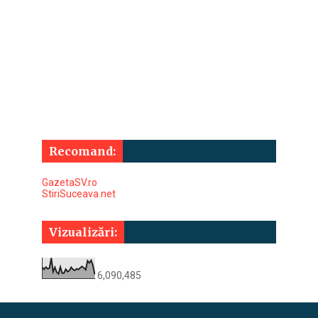
Recomand:
GazetaSV.ro
StiriSuceava.net
Vizualizări:
6,090,485