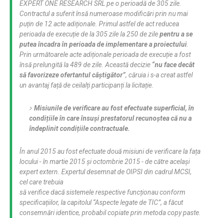
EXPERT ONE RESEARCH SRL pe o perioadă de 305 zile.
Contractul a suferit însă numeroase modificări prin nu mai
puțin de 12 acte adiționale. Primul astfel de act reducea
perioada de execuție de la 305 zile la 250 de zile
pentru a se
putea încadra în perioada de implementare a proiectului
.
Prin următoarele acte adiționale perioada de execuție a fost
însă prelungită la 489 de zile. Această decizie
“nu face decât
să favorizeze ofertantul câștigător”
, căruia i s-a creat astfel
un avantaj față de ceilalți participanți la licitație.
Misiunile de verificare au fost efectuate superficial, în
condițiile în care însuși prestatorul recunoștea că nu a
îndeplinit condițiile contractuale.
În anul 2015 au fost efectuate două misiuni de verificare la fața
locului - în martie 2015 și octombrie 2015 - de către același
expert extern. Expertul desemnat de OIPSI din cadrul MCSI,
cel care trebuia
să verifice dacă sistemele respective funcționau conform
specificațiilor, la capitolul “Aspecte legate de TIC”, a făcut
consemnări identice, probabil copiate prin metoda copy paste.