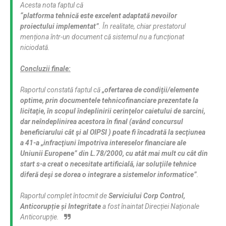
Acesta nota faptul că
“platforma tehnică este excelent adaptată nevoilor
proiectului implementat”
. În realitate, chiar prestatorul
menționa într-un document că sistemul nu a funcționat
niciodată.
Concluzii finale:
Raportul constată faptul că
„ofertarea de condiţii/elemente
optime, prin documentele tehnicofinanciare prezentate la
licitaţie, în scopul îndeplinirii cerinţelor caietului de sarcini,
dar neîndeplinirea acestora în final (având concursul
beneficiarului cât şi al OIPSI ) poate fi încadrată la secţiunea
a 41-a „infracţiuni împotriva intereselor financiare ale
Uniunii Europene” din L.78/2000, cu atât mai mult cu cât din
start s-a creat o necesitate artificială, iar soluţiile tehnice
diferă deşi se dorea o integrare a sistemelor informatice”
.
Raportul complet întocmit de
Serviciului Corp Control,
Anticorupție și Integritate
a fost înaintat Direcției Naționale
Anticorupție.