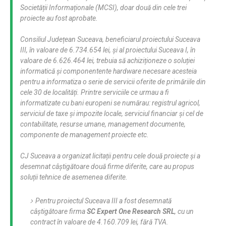
Societății Informaționale (MCSI), doar două din cele trei
proiecte au fost aprobate.
Consiliul Județean Suceava, beneficiarul proiectului Suceava
III, în valoare de 6.734.654 lei, și al proiectului Suceava I, în
valoare de 6.626.464 lei, trebuia să achiziționeze o soluției
informatică și componentente hardware necesare acesteia
pentru a informatiza o serie de servicii oferite de primăriile din
cele 30 de localități. Printre serviciile ce urmau a fi
informatizate cu bani europeni se numărau: registrul agricol,
serviciul de taxe și impozite locale, serviciul financiar și cel de
contabilitate, resurse umane, management documente,
componente de management proiecte etc.
CJ Suceava a organizat licitații pentru cele două proiecte și a
desemnat câștigătoare două firme diferite, care au propus
soluții tehnice de asemenea diferite.
Pentru proiectul Suceava III a fost desemnată
câștigătoare firma
SC Expert One Research SRL
, cu un
contract în valoare de 4.160.709 lei, fără TVA.