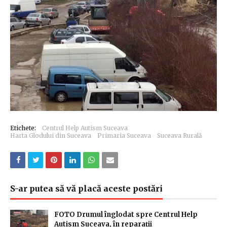
Etichete:
Centrul Help Autism Suceava
Harta Glodului din Suceava
Primaria Suceava
Suceava Rurală
S-ar putea să vă placă aceste postări
FOTO Drumul înglodat spre Centrul Help
Autism Suceava, în reparații