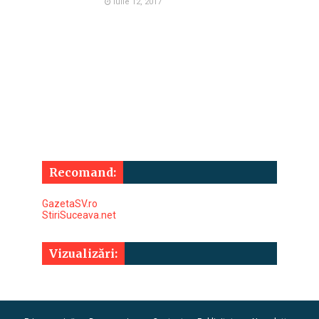
Iulie 12, 2017
Recomand:
GazetaSV.ro
StiriSuceava.net
Vizualizări: