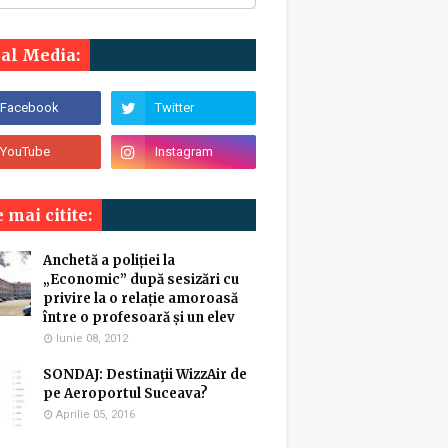
ial Media:
 mai citite:
Anchetă a poliției la
„Economic” după sesizări cu
privire la o relație amoroasă
între o profesoară și un elev
Iunie 08, 2012
SONDAJ: Destinaţii WizzAir de
pe Aeroportul Suceava?
Aprilie 05, 2016