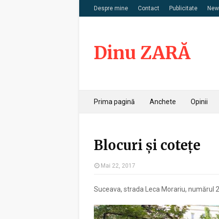
Despre mine
Contact
Publicitate
News
Dinu ZARĂ
Prima pagină
Anchete
Opinii
Blocuri și cotețe
Mai 22, 2017
Suceava, strada Leca Morariu, numărul 2