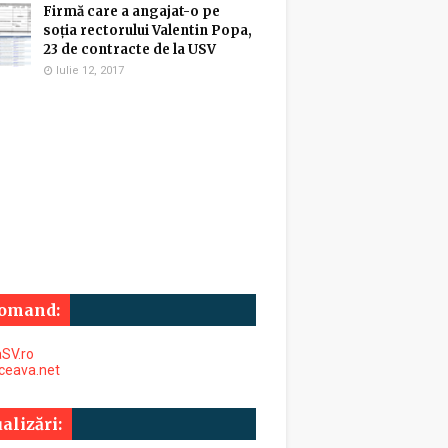
Firmă care a angajat-o pe
soția rectorului Valentin Popa,
23 de contracte de la USV
Iulie 12, 2017
omand:
SV.ro
uceava.net
alizări: