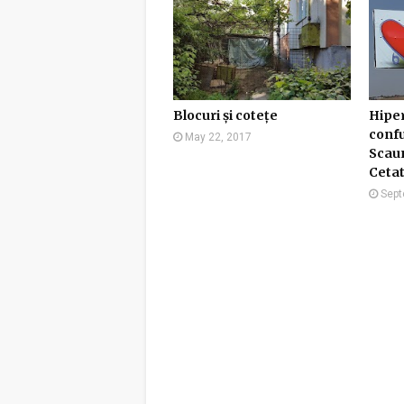
Blocuri și cotețe
Hipe
conf
May 22, 2017
Scaun
Cetat
Sept