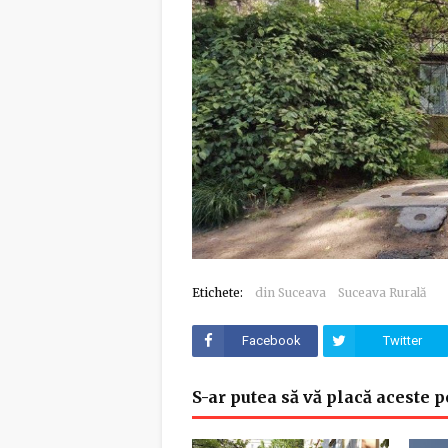
Etichete:
din Suceava
Suceava Rurală
Facebook
Twitter
S-ar putea să vă placă aceste p