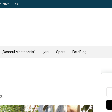
letter
RSS
„Dosarul Mestecăniș”
Știri
Sport
FotoBlog
2.