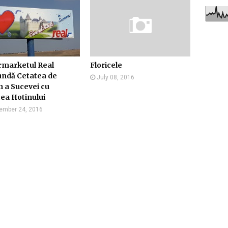
rmarketul Real
Floricele
undă Cetatea de
July 08, 2016
 a Sucevei cu
ea Hotinului
ember 24, 2016