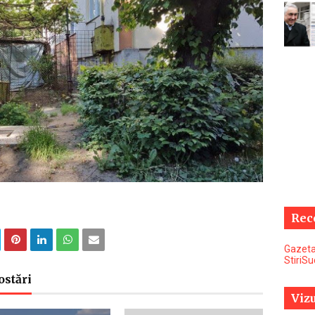
Rec
Gazeta
StiriS
ostări
Vizu