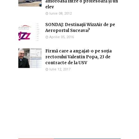
amoroasă între o profesoară și un
elev
Iunie 08, 2012
SONDAJ: Destinaţii WizzAir de pe
Aeroportul Suceava?
Aprilie 05, 2016
Firmă care a angajat-o pe soția
rectorului Valentin Popa, 23 de
contracte de la USV
Iulie 12, 2017