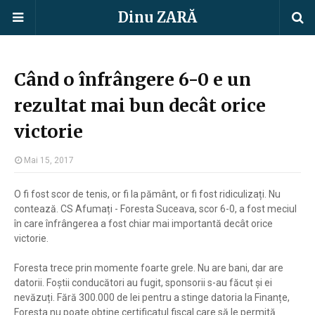
Dinu ZARĂ
Când o înfrângere 6-0 e un
rezultat mai bun decât orice
victorie
Mai 15, 2017
O fi fost scor de tenis, or fi la pământ, or fi fost ridiculizați. Nu
contează. CS Afumați - Foresta Suceava, scor 6-0, a fost meciul
în care înfrângerea a fost chiar mai importantă decât orice
victorie.
Foresta trece prin momente foarte grele. Nu are bani, dar are
datorii. Foștii conducători au fugit, sponsorii s-au făcut și ei
nevăzuți. Fără 300.000 de lei pentru a stinge datoria la Finanțe,
Foresta nu poate obține certificatul fiscal care să le permită