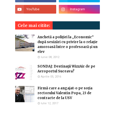
Cele mai citite:
Anchetă a poliției la „Economic”
după sesizări cu privire la o relație
amoroasă între o profesoară și un
elev
Iunie 08, 2012
SONDAJ: Destinaţii WizzAir de pe
Aeroportul Suceava?
Aprilie 05, 2016
Firmă care a angajat-o pe soția
rectorului Valentin Popa, 23 de
contracte de la USV
Iulie 12, 2017