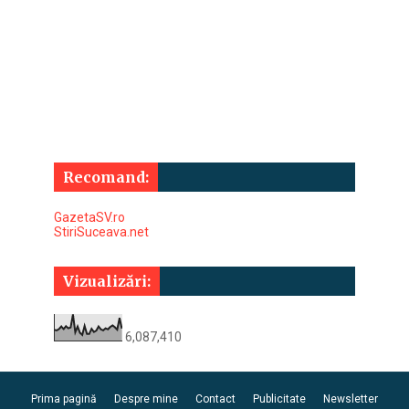
Recomand:
GazetaSV.ro
StiriSuceava.net
Vizualizări:
6,087,410
Prima pagină
Despre mine
Contact
Publicitate
Newsletter