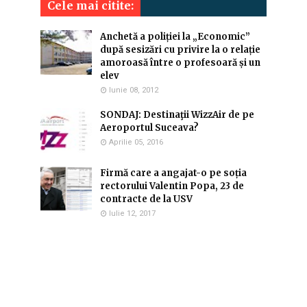
Cele mai citite:
Anchetă a poliției la „Economic”
după sesizări cu privire la o relație
amoroasă între o profesoară și un
elev
Iunie 08, 2012
SONDAJ: Destinaţii WizzAir de pe
Aeroportul Suceava?
Aprilie 05, 2016
Firmă care a angajat-o pe soția
rectorului Valentin Popa, 23 de
contracte de la USV
Iulie 12, 2017