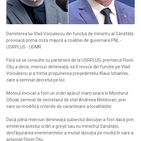
Demiterea lui Vlad Voiculescu din funcția de ministru al Sănătății
provoacă prima criză majoră a coaliției de guvernare PNL -
USRPLUS - UDMR.
Fără să se consulte cu partenerii de la USRPLUS, premierul Florin
Cîțu a decis, miercuri dimineață, să îl revoce din funcție pe Vlad
Voiculescu și a trimis propunerea președintelui Klaus Iohannis,
care a semnat decretul pe loc.
Motivul invocat a fost un ordin apărut marți seară în Monitorul
Oficial, semnat de secretarul de stat Andreea Moldovan, prin
care se modifică criteriile de carantinare a localităților.
Dacă până miercuri dimineață subiectul discuției a fost dacă prin
emiterea acestui ordin a greșit sau nu ministrul Sănătății,
desfășurarea evenimentelor a mutat discuția pe modul în care a
acționat Florin Cîțu.