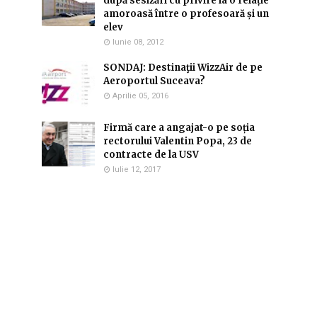
după sesizări cu privire la o relație
amoroasă între o profesoară și un
elev
Iunie 08, 2012
SONDAJ: Destinaţii WizzAir de pe
Aeroportul Suceava?
Aprilie 05, 2016
Firmă care a angajat-o pe soția
rectorului Valentin Popa, 23 de
contracte de la USV
Iulie 12, 2017