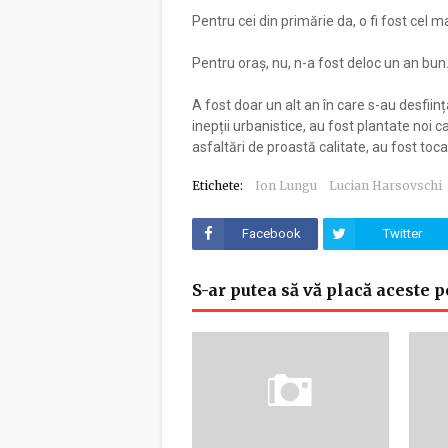
Pentru cei din primărie da, o fi fost cel 
Pentru oraș, nu, n-a fost deloc un an bun
A fost doar un alt an în care s-au desființa
inepții urbanistice, au fost plantate noi c
asfaltări de proastă calitate, au fost toca
Etichete:
Ion Lungu
Lucian Harsovschi
Facebook
Twitter
S-ar putea să vă placă aceste p