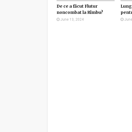
De ce a făcut Flutur
Lungu
noncombat la Rîmbu?
pentr
June 13, 2024
June