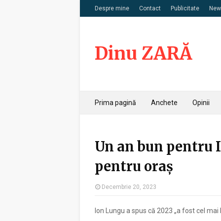
Despre mine
Contact
Publicitate
News
Dinu ZARĂ
Prima pagină
Anchete
Opinii
Un an bun pentru I
pentru oraș
Decembrie 20, 2023
Ion Lungu a spus că 2023 „a fost cel mai