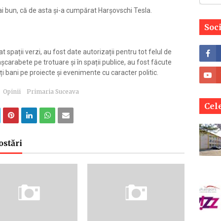
mai bun, că de asta și-a cumpărat Harșovschi Tesla.
Soc
.
t spații verzi, au fost date autorizații pentru tot felul de
așcarabete pe trotuare și în spații publice, au fost făcute
ți bani pe proiecte și evenimente cu caracter politic.
Opinii
Primaria Suceava
Cele
ostări