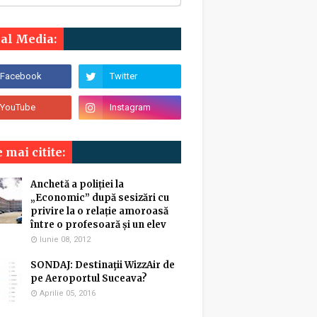
ial Media:
 mai citite:
Anchetă a poliției la
„Economic” după sesizări cu
privire la o relație amoroasă
între o profesoară și un elev
Iunie 08, 2012
SONDAJ: Destinaţii WizzAir de
pe Aeroportul Suceava?
Aprilie 05, 2016