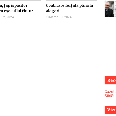
, țap ispășitor
Coabitare forțată până la
u eșecul lui Flutur
alegeri
 12, 2024
March 13, 2024
Rec
Gazeta
StiriS
Vizu