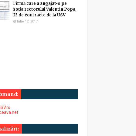
Firmă care a angajat-o pe
soția rectorului Valentin Popa,
23 de contracte de la USV
Iulie 12, 2017
omand:
SV.ro
uceava.net
alizări: