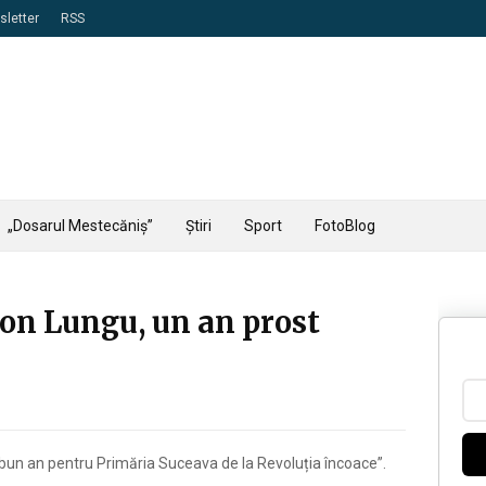
letter
RSS
„Dosarul Mestecăniș”
Știri
Sport
FotoBlog
on Lungu, un an prost
 bun an pentru Primăria Suceava de la Revoluția încoace”.