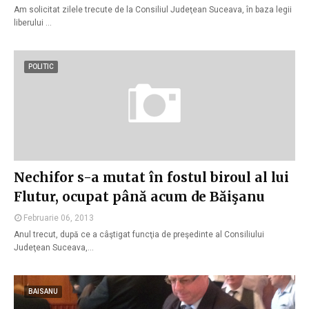
Am solicitat zilele trecute de la Consiliul Judeţean Suceava, în baza legii
liberului …
POLITIC
Nechifor s-a mutat în fostul biroul al lui
Flutur, ocupat până acum de Băişanu
Februarie 06, 2013
Anul trecut, după ce a câştigat funcţia de preşedinte al Consiliului
Judeţean Suceava,…
BAISANU