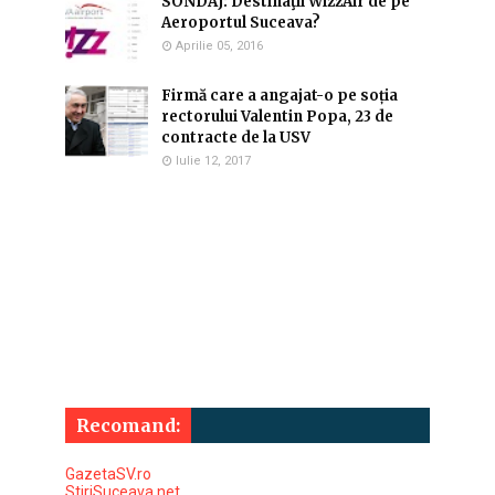
SONDAJ: Destinaţii WizzAir de pe
Aeroportul Suceava?
Aprilie 05, 2016
Firmă care a angajat-o pe soția
rectorului Valentin Popa, 23 de
contracte de la USV
Iulie 12, 2017
Recomand:
GazetaSV.ro
StiriSuceava.net