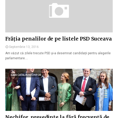
Frăția penalilor de pe listele PSD Suceava
Septembrie 13, 2016
Am văzut că zilele trecute PSD și-a desemnat candidații pentru alegerile
parlamentare.…
IOAN CATALIN NECHIFOR
Nechifor, preşedinte la fără frecvenţă de