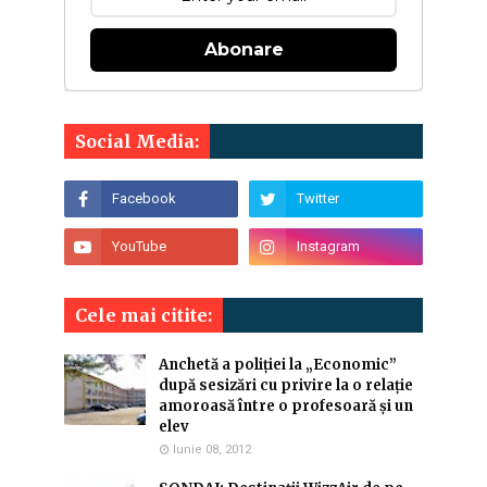
Abonare
Social Media:
Cele mai citite:
Anchetă a poliției la „Economic”
după sesizări cu privire la o relație
amoroasă între o profesoară și un
elev
Iunie 08, 2012