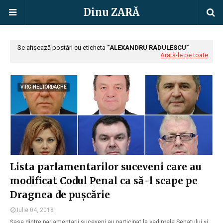
Dinu ZARĂ
Se afișează postări cu eticheta
ALEXANDRU RADULESCU
Arată-le pe toate
VIRGINEL IORDACHE
Lista parlamentarilor suceveni care au
modificat Codul Penal ca să-l scape pe
Dragnea de pușcărie
Iulie 04, 2018
Șase dintre parlamentarii suceveni au participat la ședințele Senatului și