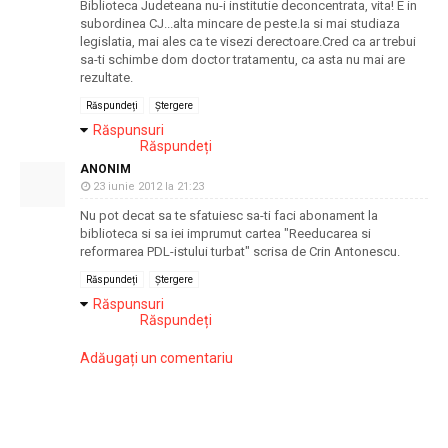
Biblioteca Judeteana nu-i institutie deconcentrata, vita! E in
subordinea CJ...alta mincare de peste.Ia si mai studiaza
legislatia, mai ales ca te visezi derectoare.Cred ca ar trebui
sa-ti schimbe dom doctor tratamentu, ca asta nu mai are
rezultate.
Răspundeți
Ștergere
Răspunsuri
Răspundeți
ANONIM
23 iunie 2012 la 21:23
Nu pot decat sa te sfatuiesc sa-ti faci abonament la
biblioteca si sa iei imprumut cartea "Reeducarea si
reformarea PDL-istului turbat" scrisa de Crin Antonescu.
Răspundeți
Ștergere
Răspunsuri
Răspundeți
Adăugați un comentariu