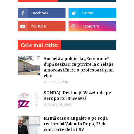
Cele mai citite:
Anchetă a poliției la „Economic”
după sesizări cu privire la o relație
amoroasă între o profesoară și un
elev
Iunie 08, 2012
SONDAJ: Destinaţii WizzAir de pe
Aeroportul Suceava?
Aprilie 05, 2016
Firmă care a angajat-o pe soția
rectorului Valentin Popa, 23 de
contracte de la USV