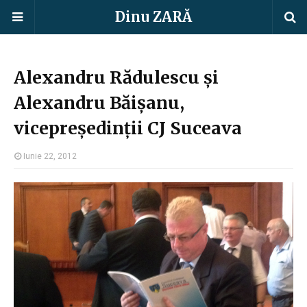
Dinu ZARĂ
Alexandru Rădulescu și
Alexandru Băișanu,
vicepreședinții CJ Suceava
Iunie 22, 2012