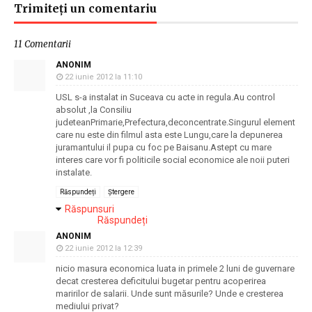
Trimiteți un comentariu
11 Comentarii
ANONIM
22 iunie 2012 la 11:10
USL s-a instalat in Suceava cu acte in regula.Au control
absolut ,la Consiliu
judeteanPrimarie,Prefectura,deconcentrate.Singurul element
care nu este din filmul asta este Lungu,care la depunerea
juramantului il pupa cu foc pe Baisanu.Astept cu mare
interes care vor fi politicile social economice ale noii puteri
instalate.
Răspundeți
Ștergere
Răspunsuri
Răspundeți
ANONIM
22 iunie 2012 la 12:39
nicio masura economica luata in primele 2 luni de guvernare
decat cresterea deficitului bugetar pentru acoperirea
maririlor de salarii. Unde sunt măsurile? Unde e cresterea
mediului privat?