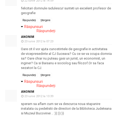
22 iunie 2012 la 14:59
felicitari domnule radulescu! sunteti un excelent profesor de
geografie
Răspundeți
Ștergere
Răspunsuri
Răspundeți
ANONIM
23 iunie 2012 la 07:23
Oare cit il vor ajuta cunostintele de geografie in activitatea
de vicepresedinte al CJ Suceava? Cu ce se va ocupa domnia
sa? Oare chiar nu puteau gasi un jurist, un economist, un
inginer? Ca si Baisanu e sociolog sau filozof.Or sa faca
sezatori la CJ.
Răspundeți
Ștergere
Răspunsuri
Răspundeți
ANONIM
23 iunie 2012 la 13:39
speram sa aflam cum se va descurca noua stapanire
instalata cu pedelistii de directori de la Biblioteca Judeteana
si Muzeul Bucovinei .. :)):)):))