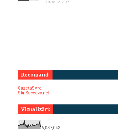
Iulie 12, 2017
Recomand:
GazetaSV.ro
StiriSuceava.net
Vizualizări:
6,087,043