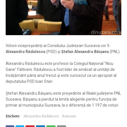
Viitorii vicepreședinți ai Consiliului Județean Suceava vor fi
Alexandru Rădulescu
(PSD) și
Ștefan Alexandru Băișanu
(PNL).
Alexandru Rădulescu este profesor la Colegiul Național "Nicu
Gane" Fălticeni. Rădulescu a fost lider de sindicat al unităţii de
învăţământ până anul trecut şi este cunoscut ca un apropiat al
deputatului PSD Ioan Stan.
Ștefan Alexandru Băișanu este președinte al filialei județene PNL
Suceava. Băișanu a pierdut la limită alegerile pentru funcția de
primar al municipiului Suceava, la o diferență de 1.197 de voturi.
Etichete:
Alexandru Radulescu
Baisanu