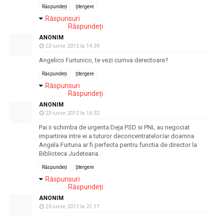
Răspundeți
Ștergere
Răspunsuri
Răspundeți
ANONIM
23 iunie 2012 la 14:39
Angelico Furtunico, te vezi cumva derectoare?
Răspundeți
Ștergere
Răspunsuri
Răspundeți
ANONIM
23 iunie 2012 la 16:32
Pai ii schimba de urgenta.Deja PSD si PNL au negociat
impartirea intre ei a tuturor deconcentratelor.Iar doamna
Angela Furtuna ar fi perfecta pentru functia de director la
Biblioteca Judeteana.
Răspundeți
Ștergere
Răspunsuri
Răspundeți
ANONIM
23 iunie 2012 la 21:17