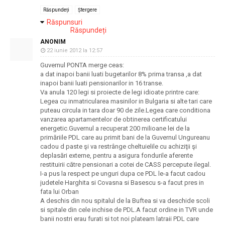
Răspundeți
Ștergere
Răspunsuri
Răspundeți
ANONIM
22 iunie 2012 la 12:57
Guvernul PONTA merge ceas:
a dat inapoi banii luati bugetarilor 8% prima transa ,a dat
inapoi banii luati pensionarilor in 16 transe.
Va anula 120 legi si proiecte de legi idioate printre care:
Legea cu inmatricularea masinilor in Bulgaria si alte tari care
puteau circula in tara doar 90 de zile.Legea care conditiona
vanzarea apartamentelor de obtinerea certificatului
energetic.Guvernul a recuperat 200 milioane lei de la
primăriile PDL care au primit bani de la Guvernul Ungureanu
cadou d paste şi va restrânge cheltuielile cu achiziţii şi
deplasări externe, pentru a asigura fondurile aferente
restituirii către pensionari a cotei de CASS percepute ilegal.
I-a pus la respect pe unguri dupa ce PDL le-a facut cadou
judetele Harghita si Covasna si Basescu s-a facut pres in
fata lui Orban
A deschis din nou spitalul de la Buftea si va deschide scoli
si spitale din cele inchise de PDL.A facut ordine in TVR unde
banii nostri erau furati si tot noi plateam latraii PDL care