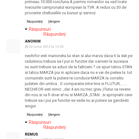
primeau 10.000 roni/luna.A permis romanilor sa vad toate
meciurile campionatul european la TVR. A redus cu 30 de
procente cheltuielile cu bunuri şi servicii.
Răspundeți
Ștergere
Răspunsuri
Răspundeți
ANONIM
22 iunie 2012 la 14:33
nechifor esti marioneta lui stan si alui marza daca ti la dat pe
radulescu trebuia sa-l pui in functie dar oameni la suceava
nu sunt trebuie sa aduci de la falticeni ? ce spun taticu STAN
si taticu MARZA pui in aplicare daca nu e vai de pielea ta .tot
comunistii sunt la putere te conduce MARZA la consiliu
judeten din umbra . O comparatie intre tine si FLUTUR, ......
NECHIFOR esti nimic .,dar 4 ani nu trec greu ,Flutur va revenii
din nou.si va fi doar el nu si MARZA ,STAN...si apropiatii care
trebuie sa-i pui pe functie se vede nu ai putere sa gandesti
singur .
Răspundeți
Ștergere
Răspunsuri
Răspundeți
REMUS