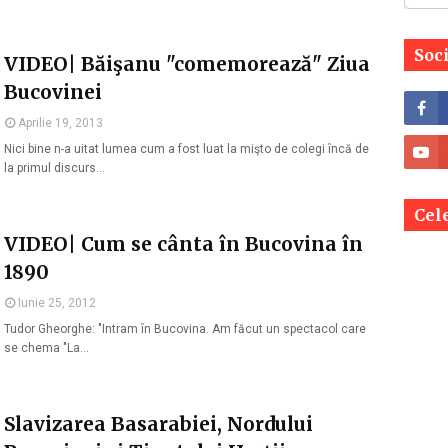
Soc
VIDEO| Băişanu "comemorează" Ziua
Bucovinei
Aprilie 19, 2013
Nici bine n-a uitat lumea cum a fost luat la mişto de colegi încă de
la primul discurs…
Cele
VIDEO| Cum se cânta în Bucovina în
1890
Iunie 25, 2012
Tudor Gheorghe: "Intram în Bucovina. Am făcut un spectacol care
se chema "La…
Slavizarea Basarabiei, Nordului