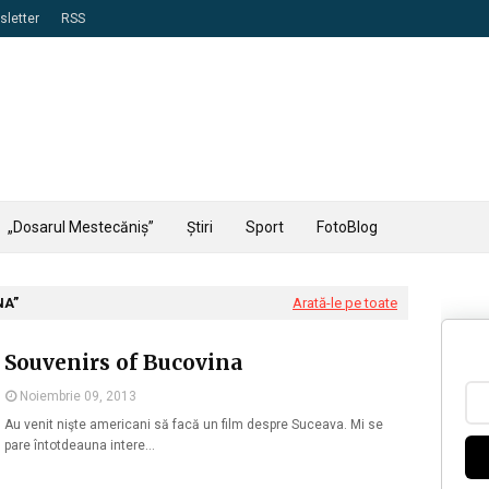
letter
RSS
„Dosarul Mestecăniș”
Știri
Sport
FotoBlog
NA
Arată-le pe toate
Souvenirs of Bucovina
Noiembrie 09, 2013
Au venit nişte americani să facă un film despre Suceava. Mi se
pare întotdeauna intere…