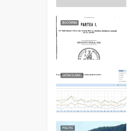
BUCOVINA
VATRA DORNEI
POLITIC