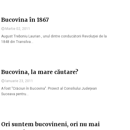
Bucovina în 1867
Martie 02, 2011
August Treboniu Laurian , unul dintre conducătorii Revoluţiei de la
1848 din Transilva…
Bucovina, la mare căutare?
Ianuarie 23, 2011
A fost "Crăciun în Bucovina". Proiect al Consiliului Judeţean
Suceava pentru…
Ori suntem bucovineni, ori nu mai