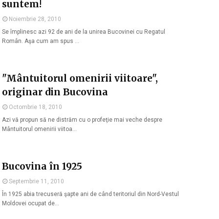
suntem!
Noiembrie 28, 2010
Se împlinesc azi 92 de ani de la unirea Bucovinei cu Regatul
Român. Aşa cum am spus …
"Mântuitorul omenirii viitoare",
originar din Bucovina
Octombrie 18, 2010
Azi vă propun să ne distrăm cu o profeţie mai veche despre
Mântuitorul omenirii viitoa…
Bucovina în 1925
Septembrie 11, 2010
În 1925 abia trecuseră şapte ani de când teritoriul din Nord-Vestul
Moldovei ocupat de…