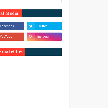
ial Media:
 mai citite: