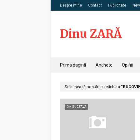
Despre mine
Contact
Publicitate
News
Dinu ZARĂ
Prima pagină
Anchete
Opinii
Se afișează postări cu eticheta
BUCOVI
DIN SUCEAVA