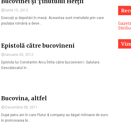
Bucovinei şi Ţinutului Herţii
Rec
Iunie 15, 2012
Execuţii şi deportări în masă. Aceastea sunt metodele prin care
Gazeta
poulaţia română a deve…
StiriS
Vizu
Epistolă către bucovineni
Ianuarie 05, 2012
Epistola lui Constantin Arcu Întîia către bucovineni I. Salutare.
Descălecatul în …
Bucovina, altfel
Decembrie 08, 2011
După patru ani în care Flutur & company au băgat milioane de euro
în promovarea br…