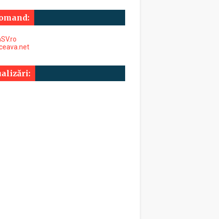
omand:
SV.ro
uceava.net
alizări: