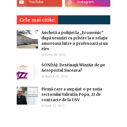
Cele mai citite:
Anchetă a poliției la „Economic”
după sesizări cu privire la o relație
amoroasă între o profesoară și un
elev
Iunie 08, 2012
SONDAJ: Destinaţii WizzAir de pe
Aeroportul Suceava?
Aprilie 05, 2016
Firmă care a angajat-o pe soția
rectorului Valentin Popa, 23 de
contracte de la USV
Iulie 12, 2017