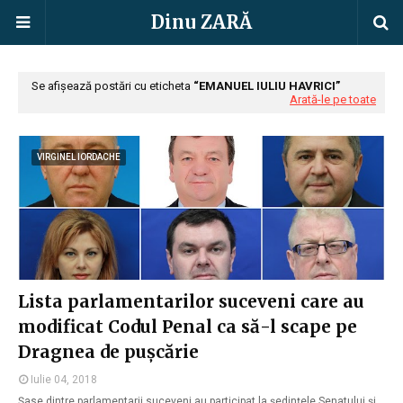
Dinu ZARĂ
Se afișează postări cu eticheta
EMANUEL IULIU HAVRICI
Arată-le pe toate
VIRGINEL IORDACHE
Lista parlamentarilor suceveni care au
modificat Codul Penal ca să-l scape pe
Dragnea de pușcărie
Iulie 04, 2018
Șase dintre parlamentarii suceveni au participat la ședințele Senatului și