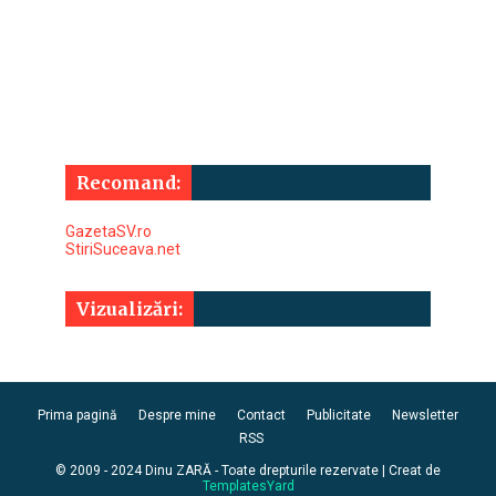
Recomand:
GazetaSV.ro
StiriSuceava.net
Vizualizări:
Prima pagină
Despre mine
Contact
Publicitate
Newsletter
RSS
© 2009 - 2024 Dinu ZARĂ - Toate drepturile rezervate | Creat de
TemplatesYard