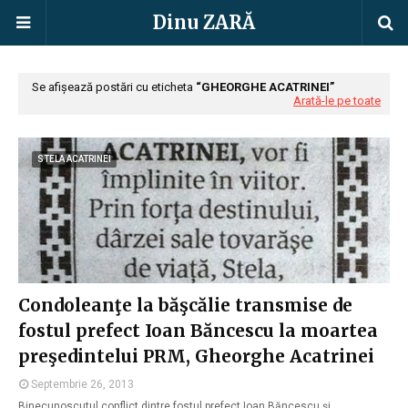
Dinu ZARĂ
Se afișează postări cu eticheta
GHEORGHE ACATRINEI
Arată-le pe toate
STELA ACATRINEI
Condoleanţe la băşcălie transmise de
fostul prefect Ioan Băncescu la moartea
preşedintelui PRM, Gheorghe Acatrinei
Septembrie 26, 2013
Binecunoscutul conflict dintre fostul prefect Ioan Băncescu şi