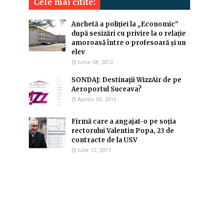
Cele mai citite:
Anchetă a poliției la „Economic”
după sesizări cu privire la o relație
amoroasă între o profesoară și un
elev
Iunie 08, 2012
SONDAJ: Destinaţii WizzAir de pe
Aeroportul Suceava?
Aprilie 05, 2016
Firmă care a angajat-o pe soția
rectorului Valentin Popa, 23 de
contracte de la USV
Iulie 12, 2017