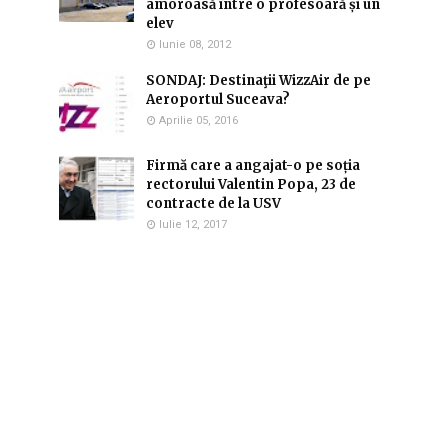
amoroasă între o profesoară și un
elev
Iunie 08, 2012
SONDAJ: Destinaţii WizzAir de pe
Aeroportul Suceava?
Aprilie 05, 2016
Firmă care a angajat-o pe soția
rectorului Valentin Popa, 23 de
contracte de la USV
Iulie 12, 2017