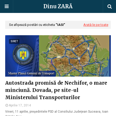
Dinu ZARĂ
Se afișează postări cu eticheta
IASI
Arată-le pe toate
SIRET
Autostrada promisă de Nechifor, o mare
minciună. Dovada, pe site-ul
Ministerului Transporturilor
Aprilie 17, 2014
Vineri, 11 aprilie, preşedintele PSD al Consiliului Judeţean Suceava, Ioan