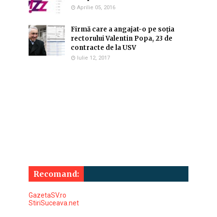
Aprilie 05, 2016
Firmă care a angajat-o pe soția
rectorului Valentin Popa, 23 de
contracte de la USV
Iulie 12, 2017
Recomand:
GazetaSV.ro
StiriSuceava.net