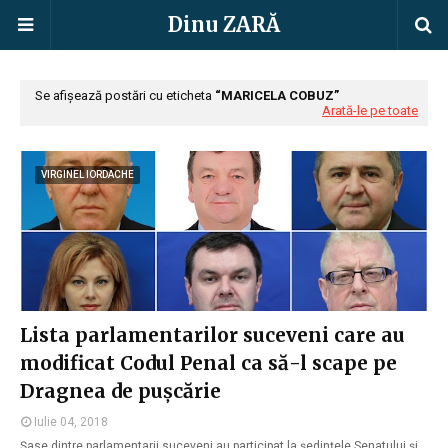
Dinu ZARĂ
Se afișează postări cu eticheta
MARICELA COBUZ
Arată-le pe toate
VIRGINEL IORDACHE
Lista parlamentarilor suceveni care au
modificat Codul Penal ca să-l scape pe
Dragnea de pușcărie
Iulie 04, 2018
Șase dintre parlamentarii suceveni au participat la ședințele Senatului și