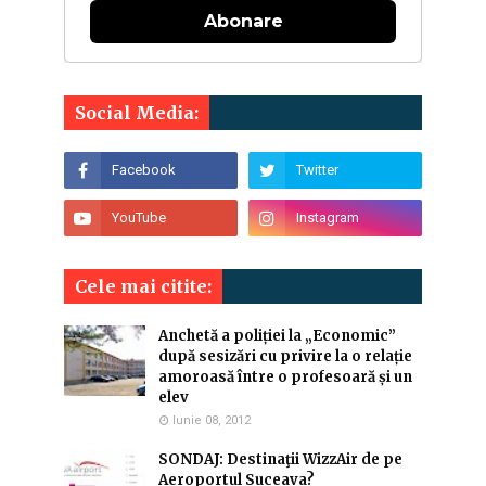
Abonare
Social Media:
Cele mai citite:
Anchetă a poliției la „Economic”
după sesizări cu privire la o relație
amoroasă între o profesoară și un
elev
Iunie 08, 2012
SONDAJ: Destinaţii WizzAir de pe
Aeroportul Suceava?