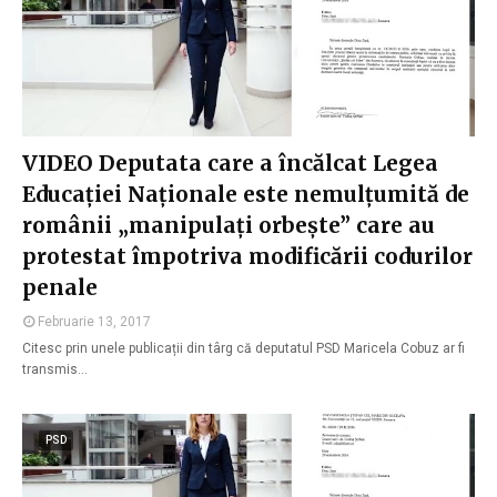
VIDEO Deputata care a încălcat Legea
Educației Naționale este nemulțumită de
românii „manipulați orbește” care au
protestat împotriva modificării codurilor
penale
Februarie 13, 2017
Citesc prin unele publicații din târg că deputatul PSD Maricela Cobuz ar fi
transmis…
PSD