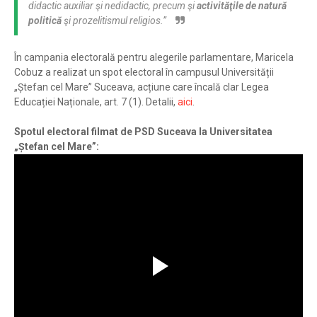
didactic auxiliar şi nedidactic, precum şi
activităţile de natură
politică
şi prozelitismul religios.”
În campania electorală pentru alegerile parlamentare, Maricela
Cobuz a realizat un spot electoral în campusul Universității
„Ștefan cel Mare” Suceava, acțiune care încală clar Legea
Educației Naționale, art. 7 (1). Detalii,
aici
.
Spotul electoral filmat de PSD Suceava la Universitatea
„Ștefan cel Mare”: