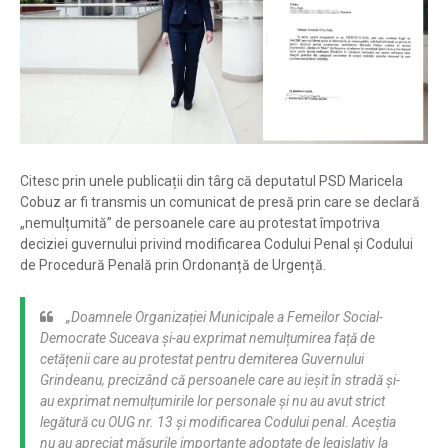
Citesc prin unele publicații din târg că deputatul PSD Maricela
Cobuz ar fi transmis un comunicat de presă prin care se declară
„nemulțumită” de persoanele care au protestat împotriva
deciziei guvernului privind modificarea Codului Penal și Codului
de Procedură Penală prin Ordonanță de Urgență.
„Doamnele Organizației Municipale a Femeilor Social-
Democrate Suceava și-au exprimat nemulțumirea față de
cetățenii care au protestat pentru demiterea Guvernului
Grindeanu, precizând că persoanele care au ieșit în stradă și-
au exprimat nemulțumirile lor personale și nu au avut strict
legătură cu OUG nr. 13 și modificarea Codului penal. Aceștia
nu au apreciat măsurile importante adoptate de legislativ la