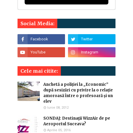
Social Media:
Cele mai citite:
Anchetă a poliției la „Economic”
după sesizări cu privire la o relație
amoroasă între o profesoară și un
elev
Iunie 08, 2012
SONDAJ: Destinaţii WizzAir de pe
Aeroportul Suceava?
Aprilie 05, 2016