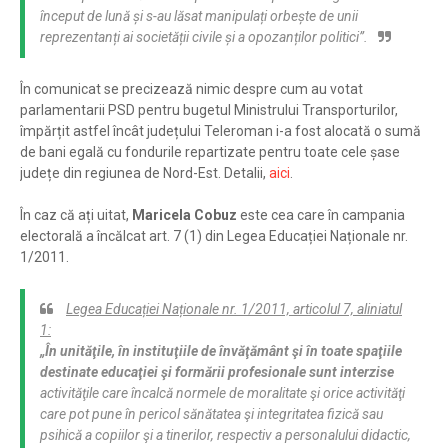
început de lună și s-au lăsat manipulați orbește de unii
reprezentanți ai societății civile și a opozanților politici”
.
În comunicat se precizează nimic despre cum au votat
parlamentarii PSD pentru bugetul Ministrului Transporturilor,
împărțit astfel încât județului Teleroman i-a fost alocată o sumă
de bani egală cu fondurile repartizate pentru toate cele șase
județe din regiunea de Nord-Est. Detalii,
aici
.
În caz că ați uitat,
Maricela Cobuz
este cea care în campania
electorală a încălcat art. 7 (1) din Legea Educației Naționale nr.
1/2011.
Legea Educației Naționale nr. 1/2011, articolul 7, aliniatul
1:
„În unităţile, în instituţiile de învăţământ şi în toate spaţiile
destinate educaţiei şi formării profesionale sunt interzise
activităţile care încalcă normele de moralitate şi orice activităţi
care pot pune în pericol sănătatea şi integritatea fizică sau
psihică a copiilor şi a tinerilor, respectiv a personalului didactic,