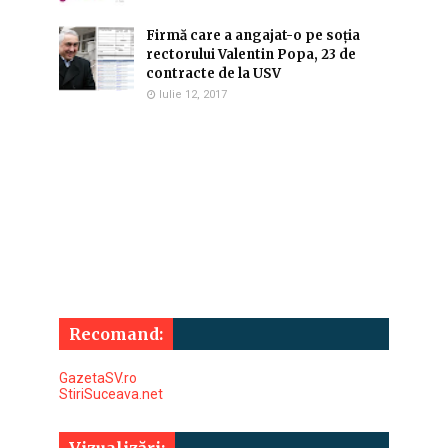
Firmă care a angajat-o pe soția
rectorului Valentin Popa, 23 de
contracte de la USV
Iulie 12, 2017
Recomand:
GazetaSV.ro
StiriSuceava.net
Vizualizări: