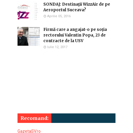
SONDAJ: Destinaţii WizzAir de pe
Aeroportul Suceava?
Aprilie 05, 2016
Firmă care a angajat-o pe soția
rectorului Valentin Popa, 23 de
contracte de la USV
Iulie 12, 2017
Recomand:
GazetaSV.ro