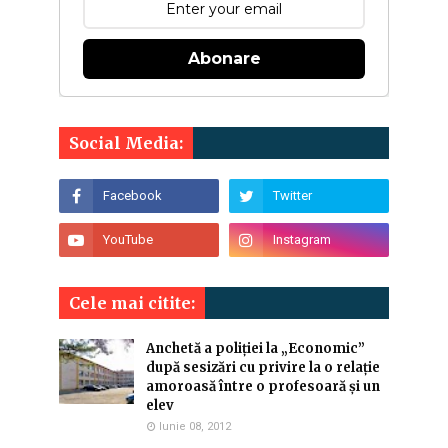
Abonare
Social Media:
Cele mai citite:
Anchetă a poliției la „Economic”
după sesizări cu privire la o relație
amoroasă între o profesoară și un
elev
Iunie 08, 2012