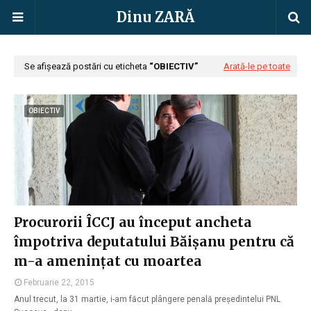
Dinu ZARĂ
Se afișează postări cu eticheta
OBIECTIV
Arată-le pe toate
OBIECTIV
Procurorii ÎCCJ au început ancheta
împotriva deputatului Băișanu pentru că
m-a amenințat cu moartea
Februarie 22, 2015
Anul trecut, la 31 martie, i-am făcut plângere penală președintelui PNL