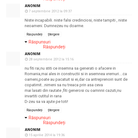
ANONIM
7 septembrie 2012 la 09:37
Niste incapabili. niste falsi credinciosi, niste tampiti , niste
neoameni. Dumnezeu nu doarme.
Răspundeți
Ștergere
Răspunsuri
Răspundeți
ANONIM
28 septembrie 2012 la 15:16
nu fiti rai,nu stiti ce insemna sa generati o afacere in
Romania,mai ales in constructii si in asemnea vremuri....ca
oameni,poate au pacatuit si ei,dar ca antreprenoiri sunt de
copatimit...nimeni sa nu treaca prin asa ceva
mai lasati din rautate ,fiti generosi cu oamnnii cazuti,nu
invartiti cutitul in rana
D-zeu sa va ajute pe toti!
Răspundeți
Ștergere
Răspunsuri
Răspundeți
ANONIM
15 aprilie 2014 la 19:36