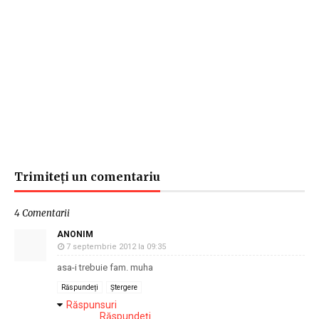
Trimiteți un comentariu
4 Comentarii
ANONIM
7 septembrie 2012 la 09:35
asa-i trebuie fam. muha
Răspundeți
Ștergere
Răspunsuri
Răspundeți