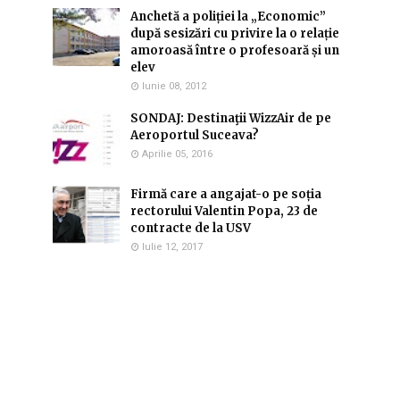
Anchetă a poliției la „Economic”
după sesizări cu privire la o relație
amoroasă între o profesoară și un
elev
Iunie 08, 2012
SONDAJ: Destinaţii WizzAir de pe
Aeroportul Suceava?
Aprilie 05, 2016
Firmă care a angajat-o pe soția
rectorului Valentin Popa, 23 de
contracte de la USV
Iulie 12, 2017