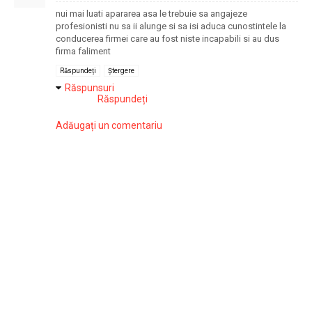
nui mai luati apararea asa le trebuie sa angajeze
profesionisti nu sa ii alunge si sa isi aduca cunostintele la
conducerea firmei care au fost niste incapabili si au dus
firma faliment
Răspundeți
Ștergere
Răspunsuri
Răspundeți
Adăugați un comentariu