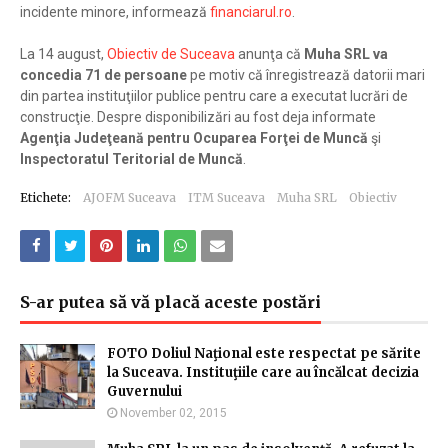
incidente minore, informează
financiarul.ro
.
La 14 august,
Obiectiv de Suceava
anunţa că
Muha SRL va
concedia 71 de persoane
pe motiv că înregistrează datorii mari
din partea instituţiilor publice pentru care a executat lucrări de
construcţie. Despre disponibilizări au fost deja informate
Agenţia Judeţeană pentru Ocuparea Forţei de Muncă
şi
Inspectoratul Teritorial de Muncă
.
Etichete:
AJOFM Suceava
ITM Suceava
Muha SRL
Obiectiv
S-ar putea să vă placă aceste postări
FOTO Doliul Naţional este respectat pe sărite
la Suceava. Instituţiile care au încălcat decizia
Guvernului
November 02, 2015