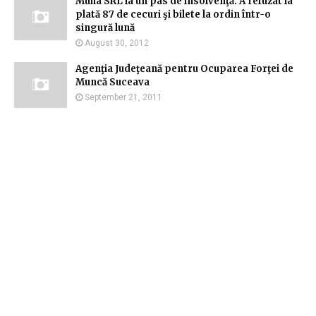
Muha SRL la un pas de insolvenţă. A refuzat la
plată 87 de cecuri şi bilete la ordin într-o
singură lună
August 30, 2012
Agenţia Judeţeană pentru Ocuparea Forţei de
Muncă Suceava
September 21, 2011