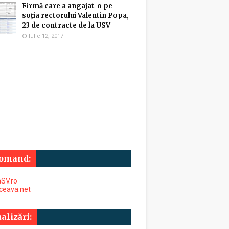
Firmă care a angajat-o pe
soția rectorului Valentin Popa,
23 de contracte de la USV
Iulie 12, 2017
omand:
SV.ro
uceava.net
alizări: