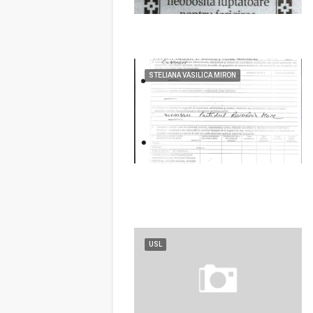
STELIANA VASILICA MIRON
USL