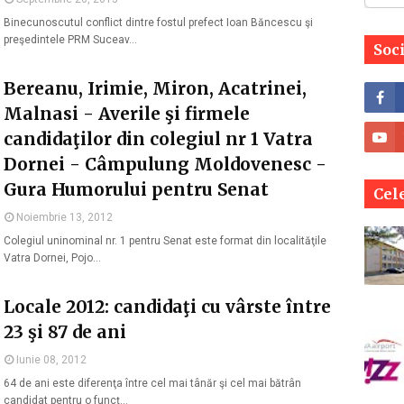
Binecunoscutul conflict dintre fostul prefect Ioan Băncescu şi
preşedintele PRM Suceav…
Soc
Bereanu, Irimie, Miron, Acatrinei,
Malnasi - Averile şi firmele
candidaţilor din colegiul nr 1 Vatra
Dornei - Câmpulung Moldovenesc -
Gura Humorului pentru Senat
Cele
Noiembrie 13, 2012
Colegiul uninominal nr. 1 pentru Senat este format din localităţile
Vatra Dornei, Pojo…
Locale 2012: candidaţi cu vârste între
23 şi 87 de ani
Iunie 08, 2012
64 de ani este diferenţa între cel mai tânăr şi cel mai bătrân
candidat pentru o funcţ…