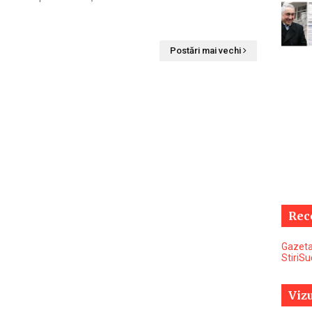
Postări mai vechi
Rec
Gazeta
StiriS
Vizu