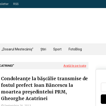
letter
RSS
„Dosarul Mestecăniș”
Știri
Sport
FotoBlog
CATRINEI
Arată-le pe toate
Condoleanţe la băşcălie transmise de
fostul prefect Ioan Băncescu la
moartea preşedintelui PRM,
Gheorghe Acatrinei
Septembrie 26, 2013