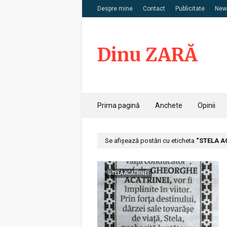
Despre mine
Contact
Publicitate
News
Dinu ZARĂ
Prima pagină
Anchete
Opinii
Se afișează postări cu eticheta
STELA A
STELA ACATRINEI