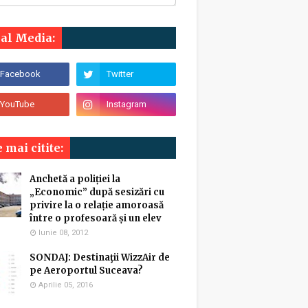
ial Media:
 mai citite:
Anchetă a poliției la
„Economic” după sesizări cu
privire la o relație amoroasă
între o profesoară și un elev
Iunie 08, 2012
SONDAJ: Destinaţii WizzAir de
pe Aeroportul Suceava?
Aprilie 05, 2016