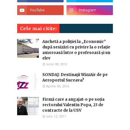
Cele mai citite:
Anchetă a poliției la „Economic”
după sesizări cu privire la o relație
amoroasă între o profesoară și un
elev
Iunie 08, 2012
SONDAJ: Destinaţii WizzAir de pe
Aeroportul Suceava?
Aprilie 05, 2016
Firmă care a angajat-o pe soția
rectorului Valentin Popa, 23 de
contracte de la USV
Iulie 12, 2017