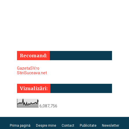
Recomand:
GazetaSV.ro
StiriSuceava.net
Vizualizări:
6,087,756
Prima pagină
Despre mine
Contact
Publicitate
Newsletter