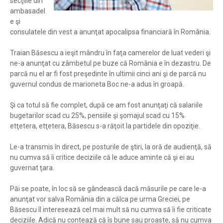
secţiile din
ambasadel
e şi
consulatele din vest a anunţat apocalipsa financiară în România.
Traian Băsescu a ieşit mândru în faţa camerelor de luat vederi şi
ne-a anunţat cu zâmbetul pe buze că România e în dezastru. De
parcă nu el ar fi fost preşedinte în ultimii cinci ani şi de parcă nu
guvernul condus de marioneta Boc ne-a adus în groapă.
Şi ca totul să fie complet, după ce am fost anunţaţi că salariile
bugetarilor scad cu 25%, pensiile şi şomajul scad cu 15%
etţetera, etţetera, Băsescu s-a răţoit la partidele din opoziţie.
Le-a transmis în direct, pe posturile de ştiri, la oră de audienţă, să
nu cumva să îi critice deciziile că le aduce aminte că şi ei au
guvernat ţara.
Păi se poate, în loc să se gândească dacă măsurile pe care le-a
anunţat vor salva România din a călca pe urma Greciei, pe
Băsescu îl interesează cel mai mult să nu cumva să îi fie criticate
deciziile. Adică nu contează că îs bune sau proaste, să nu cumva