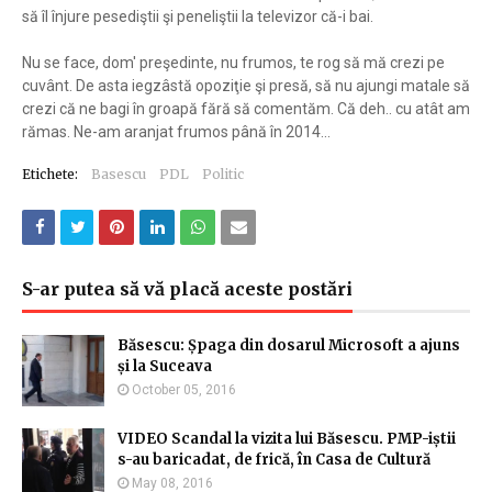
să îl înjure pesediştii şi peneliştii la televizor că-i bai.
Nu se face, dom' preşedinte, nu frumos, te rog să mă crezi pe
cuvânt. De asta iegzâstă opoziţie şi presă, să nu ajungi matale să
crezi că ne bagi în groapă fără să comentăm. Că deh.. cu atât am
rămas. Ne-am aranjat frumos până în 2014...
Etichete:
Basescu
PDL
Politic
S-ar putea să vă placă aceste postări
Băsescu: Șpaga din dosarul Microsoft a ajuns
și la Suceava
October 05, 2016
VIDEO Scandal la vizita lui Băsescu. PMP-iștii
s-au baricadat, de frică, în Casa de Cultură
May 08, 2016