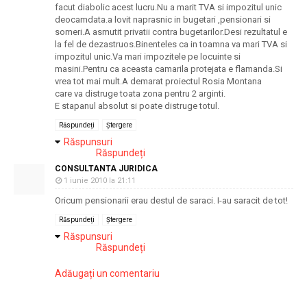
facut diabolic acest lucru.Nu a marit TVA si impozitul unic
deocamdata.a lovit naprasnic in bugetari ,pensionari si
someri.A asmutit privatii contra bugetarilor.Desi rezultatul e
la fel de dezastruos.Binenteles ca in toamna va mari TVA si
impozitul unic.Va mari impozitele pe locuinte si
masini.Pentru ca aceasta camarila protejata e flamanda.Si
vrea tot mai mult.A demarat proiectul Rosia Montana
care va distruge toata zona pentru 2 arginti.
E stapanul absolut si poate distruge totul.
Răspundeți
Ștergere
Răspunsuri
Răspundeți
CONSULTANTA JURIDICA
1 iunie 2010 la 21:11
Oricum pensionarii erau destul de saraci. I-au saracit de tot!
Răspundeți
Ștergere
Răspunsuri
Răspundeți
Adăugați un comentariu