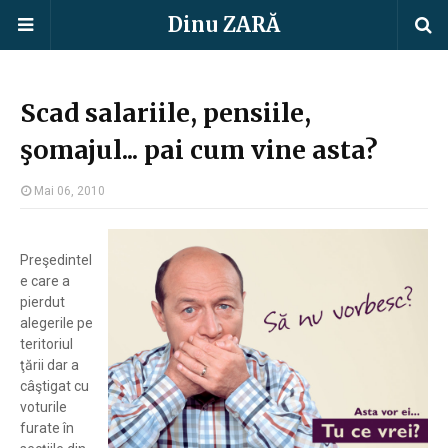
Dinu ZARĂ
Scad salariile, pensiile,
şomajul... pai cum vine asta?
Mai 06, 2010
Preşedintel
e care a
pierdut
alegerile pe
teritoriul
ţării dar a
câştigat cu
voturile
furate în