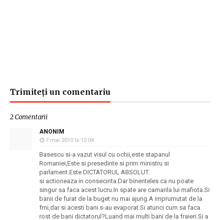
Trimiteți un comentariu
2 Comentarii
ANONIM
7 mai 2010 la 12:04
Basescu si-a vazut visul cu ochii,este stapanul
Romaniei,Este si presedinte si prim ministru si
parlament.Este DICTATORUL ABSOLUT.
si actioneaza in consecinta.Dar binenteles ca nu poate
singur sa faca acest lucru.In spate are camarila lui mafiota.Si
banii de furat de la buget nu mai ajung.A imprumutat de la
fmi,dar si acesti bani s-au evaporat.Si atunci cum sa faca
rost de bani dictatorul?Luand mai multi bani de la fraieri.Si a