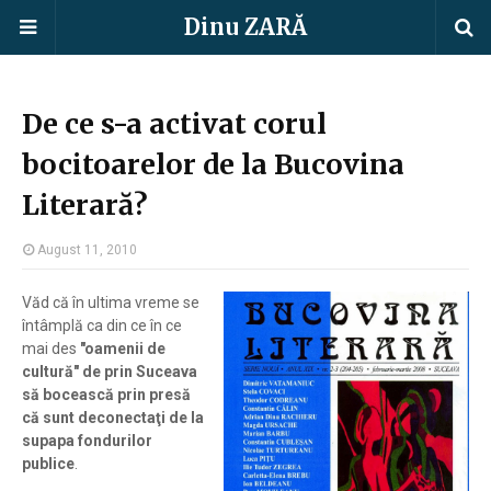
Dinu ZARĂ
De ce s-a activat corul
bocitoarelor de la Bucovina
Literară?
August 11, 2010
Văd că în ultima vreme se
întâmplă ca din ce în ce
mai des
"oamenii de
cultură" de prin Suceava
să bocească prin presă
că sunt deconectaţi de la
supapa fondurilor
publice
.