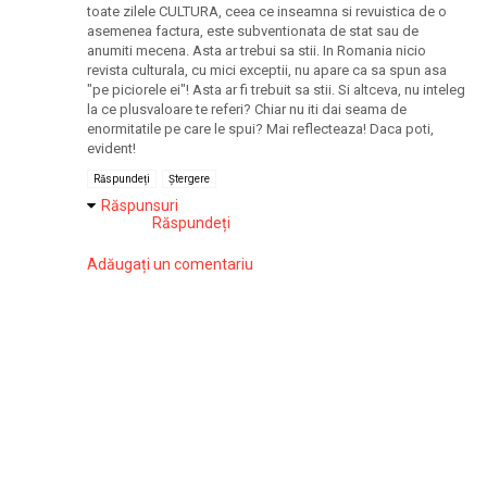
toate zilele CULTURA, ceea ce inseamna si revuistica de o
asemenea factura, este subventionata de stat sau de
anumiti mecena. Asta ar trebui sa stii. In Romania nicio
revista culturala, cu mici exceptii, nu apare ca sa spun asa
"pe piciorele ei"! Asta ar fi trebuit sa stii. Si altceva, nu inteleg
la ce plusvaloare te referi? Chiar nu iti dai seama de
enormitatile pe care le spui? Mai reflecteaza! Daca poti,
evident!
Răspundeți
Ștergere
Răspunsuri
Răspundeți
Adăugați un comentariu