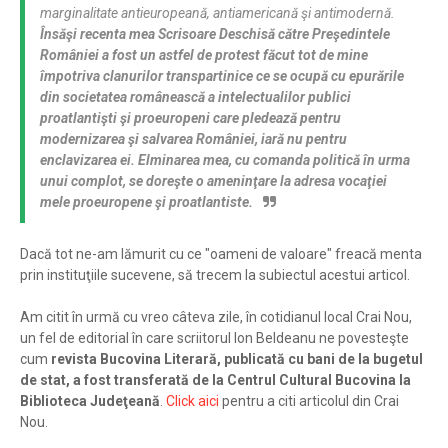
marginalitate antieuropeană, antiamericană şi antimodernă.
Însăşi recenta mea Scrisoare Deschisă către Preşedintele
României a fost un astfel de protest făcut tot de mine
împotriva clanurilor transpartinice ce se ocupă cu epurările
din societatea românească a intelectualilor publici
proatlantişti şi proeuropeni care pledează pentru
modernizarea şi salvarea României, iară nu pentru
enclavizarea ei. Elminarea mea, cu comanda politică în urma
unui complot, se doreşte o ameninţare la adresa vocaţiei
mele proeuropene şi proatlantiste.
Dacă tot ne-am lămurit cu ce "oameni de valoare" freacă menta
prin instituţiile sucevene, să trecem la subiectul acestui articol.
Am citit în urmă cu vreo câteva zile, în cotidianul local Crai Nou,
un fel de editorial în care scriitorul Ion Beldeanu ne povesteşte
cum
revista Bucovina Literară, publicată cu bani de la bugetul
de stat, a fost transferată de la Centrul Cultural Bucovina la
Biblioteca Judeţeană
.
Click aici
pentru a citi articolul din Crai
Nou.