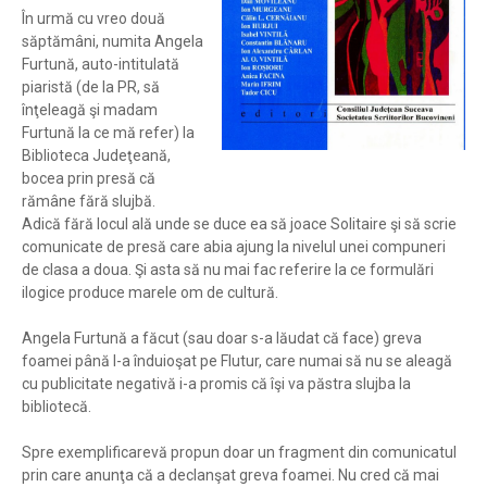
În urmă cu vreo două
săptămâni, numita Angela
Furtună, auto-intitulată
piaristă (de la PR, să
înţeleagă şi madam
Furtună la ce mă refer) la
Biblioteca Judeţeană,
bocea prin presă că
rămâne fără slujbă.
Adică fără locul ală unde se duce ea să joace Solitaire şi să scrie
comunicate de presă care abia ajung la nivelul unei compuneri
de clasa a doua. Şi asta să nu mai fac referire la ce formulări
ilogice produce marele om de cultură.
Angela Furtună a făcut (sau doar s-a lăudat că face) greva
foamei până l-a înduioşat pe Flutur, care numai să nu se aleagă
cu publicitate negativă i-a promis că îşi va păstra slujba la
bibliotecă.
Spre exemplificarevă propun doar un fragment din comunicatul
prin care anunţa că a declanşat greva foamei. Nu cred că mai