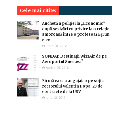
Cele mai citite:
Anchetă a poliției la „Economic”
după sesizări cu privire la o relație
amoroasă între o profesoară și un
elev
Iunie 08, 2012
SONDAJ: Destinaţii WizzAir de pe
Aeroportul Suceava?
Aprilie 05, 2016
Firmă care a angajat-o pe soția
rectorului Valentin Popa, 23 de
contracte de la USV
Iulie 12, 2017