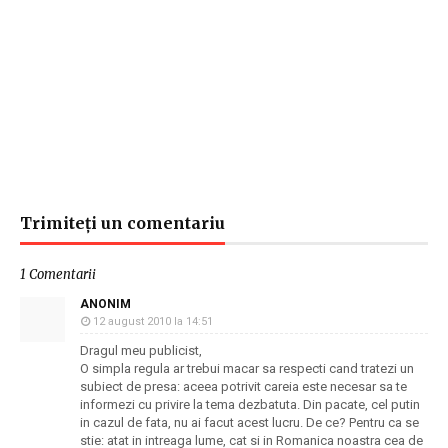
Trimiteți un comentariu
1 Comentarii
ANONIM
12 august 2010 la 14:51
Dragul meu publicist,
O simpla regula ar trebui macar sa respecti cand tratezi un
subiect de presa: aceea potrivit careia este necesar sa te
informezi cu privire la tema dezbatuta. Din pacate, cel putin
in cazul de fata, nu ai facut acest lucru. De ce? Pentru ca se
stie: atat in intreaga lume, cat si in Romanica noastra cea de