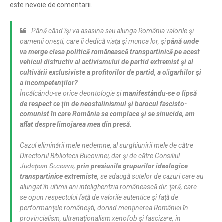
este nevoie de comentarii.
Până când îşi va asasina sau alunga România valorile şi
oamenii oneşti, care îi dedică viaţa şi munca lor, şi
până unde
va merge clasa politică românească transpartinică pe acest
vehicul distructiv al activismului de partid extremist şi al
cultivării exclusiviste a profitorilor de partid, a oligarhilor şi
a incompetenţilor?
Încălcându-se orice deontologie şi
manifestându-se o lipsă
de respect ce ţin de neostalinismul şi barocul fascisto-
comunist în care România se complace şi se sinucide, am
aflat despre limojarea mea din presă.
Cazul eliminării mele nedemne, al surghiunirii mele de către
Directorul Bibliotecii Bucovinei, dar şi de către Consiliul
Judeţean Suceava,
prin presiunile grupurilor ideologice
transpartinice extremiste,
se adaugă sutelor de cazuri care au
alungat în ultimii ani intelighentzia românească din ţară, care
se opun respectului faţă de valorile autentice şi faţă de
performanţele româneşti, dorind menţinerea României în
provincialism, ultranaţionalism xenofob şi fascizare, în