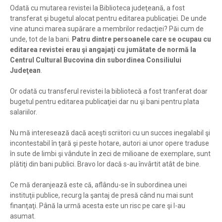
Odată cu mutarea revistei la Biblioteca judeţeană, a fost
transferat şi bugetul alocat pentru editarea publicaţiei. De unde
vine atunci marea supărare a membrilor redacţiei? Păi cum de
unde, tot de la bani.
Patru dintre persoanele care se ocupau cu
editarea revistei erau şi angajaţi cu jumătate de normă la
Centrul Cultural Bucovina din subordinea Consiliului
Judeţean
.
Or odată cu transferul revistei la bibliotecă a fost tranferat doar
bugetul pentru editarea publicaţiei dar nu şi bani pentru plata
salariilor.
Nu mă interesează dacă aceşti scriitori cu un succes inegalabil şi
incontestabil în ţară şi peste hotare, autori ai unor opere traduse
în sute de limbi şi vândute în zeci de milioane de exemplare, sunt
plătiţi din bani publici. Bravo lor dacă s-au învârtit atât de bine.
Ce mă deranjează este că, aflându-se în subordinea unei
instituţii publice, recurg la şantaj de presă când nu mai sunt
finanţaţi. Până la urmă acesta este un risc pe care şi l-au
asumat.