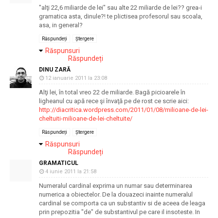
"alţi 22,6 miliarde de lei" sau alte 22 miliarde de lei?? grea-i
gramatica asta, dinule?! te plictisea profesorul sau scoala,
asa, in general?
Răspundeți
Ștergere
Răspunsuri
Răspundeți
DINU ZARĂ
12 ianuarie 2011 la 23:08
Alţi lei, în total vreo 22 de miliarde. Bagă picioarele în
ligheanul cu apă rece şi învaţă pe de rost ce scrie aici:
http://diacritica.wordpress.com/2011/01/08/milioane-de-lei-
cheltuiti-milioane-de-lei-cheltuite/
Răspundeți
Ștergere
Răspunsuri
Răspundeți
GRAMATICUL
4 iunie 2011 la 21:58
Numeralul cardinal exprima un numar sau determinarea
numerica a obiectelor. De la douazeci inainte numeralul
cardinal se comporta ca un substantiv si de aceea de leaga
prin prepozitia "de" de substantivul pe care il insoteste. In