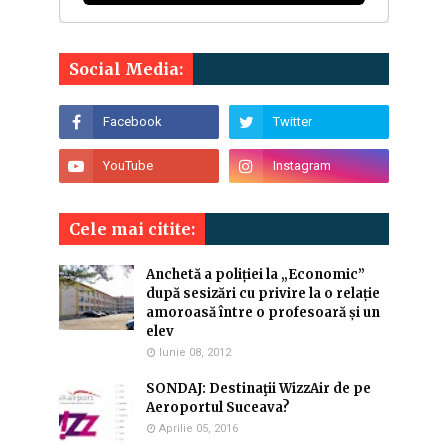
Social Media:
Cele mai citite:
Anchetă a poliției la „Economic”
după sesizări cu privire la o relație
amoroasă între o profesoară și un
elev
Iunie 08, 2012
SONDAJ: Destinaţii WizzAir de pe
Aeroportul Suceava?
Aprilie 05, 2016