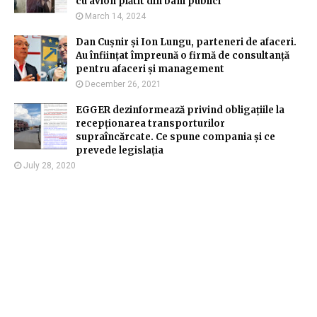
cu avion plătit din bani publici
March 14, 2024
Dan Cușnir și Ion Lungu, parteneri de afaceri.
Au înființat împreună o firmă de consultanță
pentru afaceri și management
December 26, 2021
EGGER dezinformează privind obligațiile la
recepționarea transporturilor
supraîncărcate. Ce spune compania și ce
prevede legislația
July 28, 2020