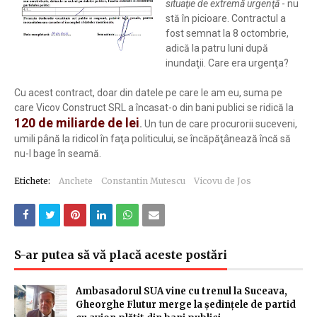
situaţie de extremă urgenţă
- nu
stă în picioare. Contractul a
fost semnat la 8 octombrie,
adică la patru luni după
inundaţii. Care era urgenţa?
Cu acest contract, doar din datele pe care le am eu, suma pe
care Vicov Construct SRL a încasat-o din bani publici se ridică la
120 de miliarde de lei
.
Un tun de care procurorii suceveni,
umili până la ridicol în faţa politicului, se încăpăţânează încă să
nu-l bage în seamă.
Etichete:
Anchete
Constantin Mutescu
Vicovu de Jos
S-ar putea să vă placă aceste postări
Ambasadorul SUA vine cu trenul la Suceava,
Gheorghe Flutur merge la ședințele de partid