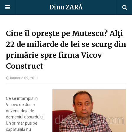
Dinu ZARĂ
Cine îl opreşte pe Mutescu? Alţi
22 de miliarde de lei se scurg din
primărie spre firma Vicov
Construct
Ianuarie 09, 2011
Ce se întâmplă în
Vicovu de Jos a
devenit deja de
domeniul absurdului.
Un primar pus pe
căpătuială nu