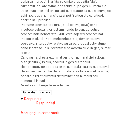
vorbirea mai putin ingrijita se omite prepozitia "de".
Numeralul doi are forme deosebite dupa gen. Numeralele
zece, suta, mie, milion, miliard sunt tratate ca substantive, se
schimba dupa numar si caz si pot fi articulate cu articolul
enclitic sau proclitic.
Pronumele nehotarate (unul, altul cineva, ceva) cand
insotesc substantivul determinandu-le sunt adjective
pronominale nehotarate. "Alti" este adjectiv pronominal,
masculin plural. Pronumele nehotarate, demonstrative,
posesive, interogativ-relative au valoare de adjectiv atunci
cand insotesc un substantiv si se acorda cu el in gen, numar
si caz.
Cand numarul este exprimat printr-un numeral de la doua
sute (inclusiv) in sus, acordul in gen al articolului
demonstrativ se poate face cu numeralul sau cu substativul
determinat, in functie de faptul daca vorbitorul (cel ce scrie)
scoate in relief cuvantul determinat prin numeral sau
numeralul insusi.
Acestea sunt regulile Academiei.
Răspundeți
Ștergere
Răspunsuri
Răspundeți
Adăugați un comentariu