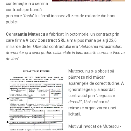
conteneşte în a semna
contracte pe bandă
prin care
"fosta
" lui firmă încasează zeci de miliarde din bani
publici.
Constantin Mutescu
a fabricat, în octombrie, un contract prin
care firma
Vicov Construct SRL
a mai pus mâna pe alţi 22,6
miliarde de lei. Obiectul contractului era "
Refacerea infrastructurii
drumurilor şi a cinci poduri calamitate în luna iunie în comuna Vicovu
de Jos
".
Mutescu nu s-a obosit să
păstreze nici măcar
aparenţele de corectitudine. A
ignorat legea şi a acordat
contractul prin "
negociere
directă
", fără măcar să
mimeze organizarea unei
licitaţii.
Motivul invocat de Mutescu -