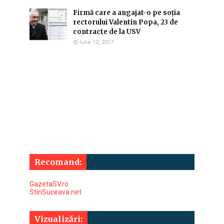
Firmă care a angajat-o pe soția
rectorului Valentin Popa, 23 de
contracte de la USV
Iulie 12, 2017
Recomand:
GazetaSV.ro
StiriSuceava.net
Vizualizări: