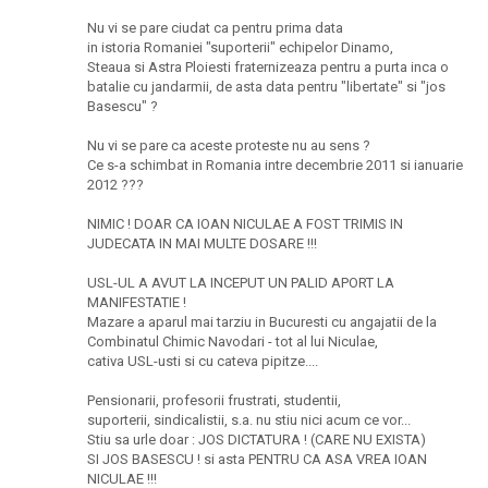
Nu vi se pare ciudat ca pentru prima data
in istoria Romaniei "suporterii" echipelor Dinamo,
Steaua si Astra Ploiesti fraternizeaza pentru a purta inca o
batalie cu jandarmii, de asta data pentru "libertate" si "jos
Basescu" ?
Nu vi se pare ca aceste proteste nu au sens ?
Ce s-a schimbat in Romania intre decembrie 2011 si ianuarie
2012 ???
NIMIC ! DOAR CA IOAN NICULAE A FOST TRIMIS IN
JUDECATA IN MAI MULTE DOSARE !!!
USL-UL A AVUT LA INCEPUT UN PALID APORT LA
MANIFESTATIE !
Mazare a aparul mai tarziu in Bucuresti cu angajatii de la
Combinatul Chimic Navodari - tot al lui Niculae,
cativa USL-usti si cu cateva pipitze....
Pensionarii, profesorii frustrati, studentii,
suporterii, sindicalistii, s.a. nu stiu nici acum ce vor...
Stiu sa urle doar : JOS DICTATURA ! (CARE NU EXISTA)
SI JOS BASESCU ! si asta PENTRU CA ASA VREA IOAN
NICULAE !!!