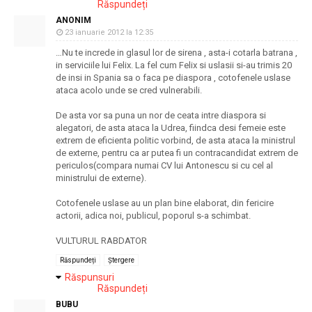
Răspundeți
ANONIM
23 ianuarie 2012 la 12:35
…Nu te increde in glasul lor de sirena , asta-i cotarla batrana ,
in serviciile lui Felix. La fel cum Felix si uslasii si-au trimis 20
de insi in Spania sa o faca pe diaspora , cotofenele uslase
ataca acolo unde se cred vulnerabili.
De asta vor sa puna un nor de ceata intre diaspora si
alegatori, de asta ataca la Udrea, fiindca desi femeie este
extrem de eficienta politic vorbind, de asta ataca la ministrul
de externe, pentru ca ar putea fi un contracandidat extrem de
periculos(compara numai CV lui Antonescu si cu cel al
ministrului de externe).
Cotofenele uslase au un plan bine elaborat, din fericire
actorii, adica noi, publicul, poporul s-a schimbat.
VULTURUL RABDATOR
Răspundeți
Ștergere
Răspunsuri
Răspundeți
BUBU