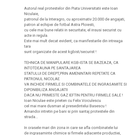
Autorul real protestelor din Piata Universitatii este Ioan
Niculaie,
patronul de la Interagro, cu aproximativ 20.000 de angajati,
patron al echipei de fotbal Astra Ploiesti,
cu cele mai bune relatii in securitate, el insusi securist cu
acte in regula.
Este mai mult decat evident, ca manifestarile din intreaga
tara
sunt organizate de acest kgbist/securist !
TEHNICA DE MANIPULARE KGB-ISTA SE BAZEAZA, CA
INTOTDEAUNA PE SANTAJAREA
STATULUI DE DREPT,PRIN AMENINTARI REPETATE CA
PATRONUL NICOLAE
VA INCHIDE FIRMELE SI COMBINATELE DE INGRASAMITE SI
DIPONIBILIZA ANGAJATII
DACA NU PRIMESTE GAZ IEFTIN PENTRU FIRMELE SALE !
Ioan Niculae este prieten cu Felix Voiculescu
cel mai mare dusman al presedintelui Basescu !
Amandoi intretin pe bani si prin santaj protestele din
strada...
In orasele mari din zona in care se afla combinatele lui
de ingrasaminte chimice si firmele adiacente productiei,