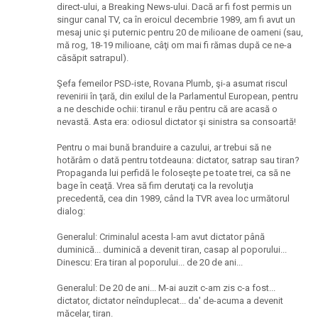
direct-ului, a Breaking News-ului. Dacă ar fi fost permis un
singur canal TV, ca în eroicul decembrie 1989, am fi avut un
mesaj unic şi puternic pentru 20 de milioane de oameni (sau,
mă rog, 18-19 milioane, câţi om mai fi rămas după ce ne-a
căsăpit satrapul).
Şefa femeilor PSD-iste, Rovana Plumb, şi-a asumat riscul
revenirii în ţară, din exilul de la Parlamentul European, pentru
a ne deschide ochii: tiranul e rău pentru că are acasă o
nevastă. Asta era: odiosul dictator şi sinistra sa consoartă!
Pentru o mai bună branduire a cazului, ar trebui să ne
hotărâm o dată pentru totdeauna: dictator, satrap sau tiran?
Propaganda lui perfidă le foloseşte pe toate trei, ca să ne
bage în ceaţă. Vrea să fim derutaţi ca la revoluţia
precedentă, cea din 1989, când la TVR avea loc următorul
dialog:
Generalul: Criminalul acesta l-am avut dictator până
duminică... duminică a devenit tiran, casap al poporului...
Dinescu: Era tiran al poporului... de 20 de ani...
Generalul: De 20 de ani... M-ai auzit c-am zis c-a fost...
dictator, dictator neînduplecat... da' de-acuma a devenit
măcelar, tiran.