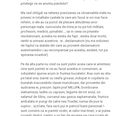
privilegii ce se anunta pierdute?.
Ma vad obligat sa reiterez precizarea ca observatiile mele nu
privesc in totalitate castele la care am facut si voi mai face
referiri, ci ele au ca punct de plecare atitudinea unor
personaje reale, cunoscute de mine,si nu pe toti militarii,
profesorii, medicii, jurnalistii…, iar in ceea ce priveste
revolutionarii, acestia nu exista de fapt…exista doar mortii,
ranitii si urmasii acestora…si…declansatorii (nu ma indoiesc
de faptul ca statele din care au provenit declansatorii
evenimentelor i-au recompensat pe acestia, evident, tot pe
spinarea noastra!).
Pe de alta parte nu cred ca sunt putini aceia care-si amintesc
cine sunt parintii si ce-au facut acestia in comunism, ai
odraslelor ajunse acum in fruntea bucatelor. Asa cum eu stiu
pe tatal unui ziarist cu ceafa groasa ,indopat in copilarie cu
bunatati inaccesibile clasei muncitoare, dar provenite din
sudoarea ei, precum: lapte praf MILUPA, bomboane
vietnameze, ladite cu capsuni, legume de tot soiul, ori
salamul de Sibiu, curcanul sau gasca saptamanala, frumos
ambalata in pungi de catre nea Toader, numai de pus la
cuptor….si,tOate, fara sa-ti pui in pericol banii personali !-
sunt convins ca si parintii vostri, ai celor mai tineri, v-ar putea
povesti destul, pentru a va feri de eroarea pe care poate ati