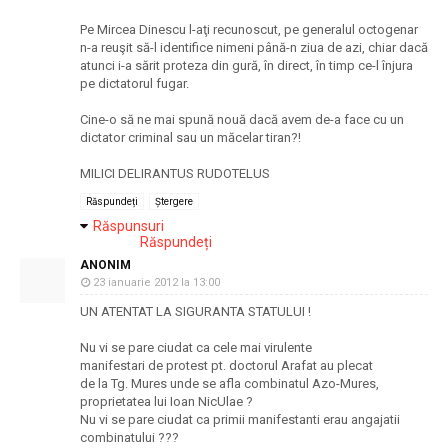
Pe Mircea Dinescu l-aţi recunoscut, pe generalul octogenar
n-a reuşit să-l identifice nimeni până-n ziua de azi, chiar dacă
atunci i-a sărit proteza din gură, în direct, în timp ce-l înjura
pe dictatorul fugar.
Cine-o să ne mai spună nouă dacă avem de-a face cu un
dictator criminal sau un măcelar tiran?!
MILICI DELIRANTUS RUDOTELUS
Răspundeți
Ștergere
Răspunsuri
Răspundeți
ANONIM
23 ianuarie 2012 la 13:00
UN ATENTAT LA SIGURANTA STATULUI !
Nu vi se pare ciudat ca cele mai virulente
manifestari de protest pt. doctorul Arafat au plecat
de la Tg. Mures unde se afla combinatul Azo-Mures,
proprietatea lui Ioan NicUlae ?
Nu vi se pare ciudat ca primii manifestanti erau angajatii
combinatului ???