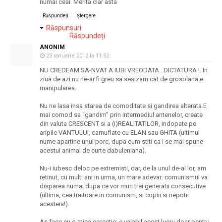
numai ceai. Merita clar asta
Răspundeți
Ștergere
Răspunsuri
Răspundeți
ANONIM
23 ianuarie 2012 la 11:52
NU CREDEAM SA-NVAT A IUBI VREODATA…DICTATURA !. In
ziua de azi nu ne-ar fi greu sa sesizam cat de grosolana e
manipularea.
Nu ne lasa insa starea de comoditate si gandirea alterata.E
mai comod sa “gandim” prin intermediul antenelor, create
din valuta CRESCENT si a (i)REALITATILOR, indopate pe
aripile VANTULUI, camuflate cu ELAN sau GHITA (ultimul
nume apartine unui porc, dupa cum stiti ca i se mai spune
acestui animal de curte dabuleniana).
Nu-i iubesc deloc pe extremisti, dar, de la unul de-al lor, am
retinut, cu multi ani in urma, un mare adevar: comunismul va
disparea numai dupa ce vor muri trei generatii consecutive
(ultima, cea traitoare in comunism, si copiii si nepotii
acesteia!).
As face eu o mica corectie: e valabil acest lucru doar pentru