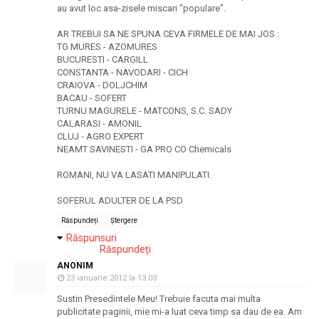
au avut loc asa-zisele miscari "populare".
AR TREBUI SA NE SPUNA CEVA FIRMELE DE MAI JOS :
TG MURES - AZOMURES
BUCURESTI - CARGILL
CONSTANTA - NAVODARI - CICH
CRAIOVA - DOLJCHIM
BACAU - SOFERT
TURNU MAGURELE - MATCONS, S.C. SADY
CALARASI - AMONIL
CLUJ - AGRO EXPERT
NEAMT SAVINESTI - GA PRO CO Chemicals
ROMANI, NU VA LASATI MANIPULATI.
SOFERUL ADULTER DE LA PSD
Răspundeți
Ștergere
Răspunsuri
Răspundeți
ANONIM
23 ianuarie 2012 la 13:03
Sustin Presedintele Meu! Trebuie facuta mai multa
publicitate paginii, mie mi-a luat ceva timp sa dau de ea. Am