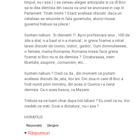
timpul, nu-i asa ) ) se cereau alegeri anticipate si ca dl Boc
sa-si dea demisia din cauza ca unul se aruncase in cap in
Parlament. Tineti minte ? Exact aceleasi discutii :daca un
cetatean se sinucide in fata guvernului, atunci musai
guvernul trebuie sa plece !.
Suntem nebuni . Si dementi ?!. Apoi profesoara snur , 100 de
zile a stat, n-a baut si n-a mancat , in greva foamei a intrat .
Iarasi discutii de ciuvici, ciutici , gadici ; Cum domnuleeeee,
o femeie, mama Romaniei, Romania insasi face greva
foamei si Boc nu-si da demisia ?. Dicaturaaaa, vrem
libertate, asuprire , comunism, etc....
Suntem nebuni ? Cred ca da , din moment ce purtam
aceleasi discutii de ,iata, doi ani. Din ziua in care dl Boc a
fost numit prim ministru, din acea zi Ciuvica i-a cerut
demisia. Ca n-avea basca, ca Mazare.
Trebuie sa ne luam chiar dupa toti labarii ? Eu cred ca nu. Voi
credeti ce vreti. Doar e dictatura , nu-i asa ?.
HORATIUS
Răspundeți
Ștergere
Răspunsuri