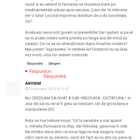
vazut si eu venind la farmacie sa incaseze banii pe
medicamentele aduse spre vanzare, (cam de 16 milioane
intr-o luna! ),e total impotriva dictaturii de a da socoteala,
cui?.
Aceluiasi nenorocit guvern si presedinte!.Sa-l ajutam si pe el
sa-si poate creste suma primita pe langa asa de micul lui
salariu!. De ce sa ne abandoneze dupa moartea noastra?
Mai putem “supravietui’ in retetele lui! Dictatorii nu ne lasa
nici morti; cica vor sistem controlat
Răspundeți
Ștergere
Răspunsuri
Răspundeți
ANONIM
23 ianuarie 2012 la 11:57
NU CREDEAM SA-NVAT A IUBI VREODATA…DICTATURA !. In
ziua de azi nu ne-ar fi greu sa sesizam cat de grosolana e
manipularea.(IV)
Asta ne mai trebuie noua!. Tot la sanatate a mai aparut
o..mihaila,frumusica la chip, dar hidoasa, gaunosa in rest.
Ne intreba daca stim ca noua lege nu mai asigura copiii
celor care nu au serviciu, cand de fapt ea nu stia ca, pana la