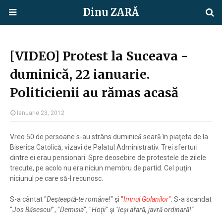
Dinu ZARĂ
[VIDEO] Protest la Suceava -
duminică, 22 ianuarie.
Politicienii au rămas acasă
Ianuarie 23, 2012
Vreo 50 de persoane s-au strâns duminică seară în piaţeta de la
Biserica Catolică, vizavi de Palatul Administrativ. Trei sferturi
dintre ei erau pensionari. Spre deosebire de protestele de zilele
trecute, pe acolo nu era niciun membru de partid. Cel puţin
niciunul pe care să-l recunosc.
S-a cântat "
Deşteaptă-te române!
" şi
"
Imnul Golanilor
"
. S-a scandat
"
Jos Băsescu!
", "
Demisia
", "
Hoţii
" şi
"Ieşi afară, javră ordinară!"
.