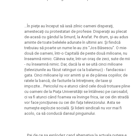
…În pieţe au început să iasă zilnic oameni disperaţi,
amestecaţi cu protestatari de profesie. Disperaţii au plecat
de-acasă cu gândul la Smurd, la Arafat. Pe drum, şi-au adus
aminte de toate belelele adunate în ultimii ani. Şi fiindcă
trebuiau să poarte un nume le-au zis "Jos Băsescu". O mie-
două de oameni, într-o Capitală de peste două milioane, nu
înseamnă nimic. Câteva sute, într-un oraş de zeci, sute de mii
- nu înseamnă nimic. Dar, dacă la ei se uită cinci milioane
(televiziunile au făcut ratinguri ca la balamuc) - fandacsia-i
gata. Cinci milioane îşi vor aminti şi ei de pâinea copiilor, de
ratele la bancă, de facturile la întreţinere, de taxe şi
impozite... Pericolul nu e atunci când cele două trotuare pline
cu oameni de la Piaţa Universităţii se întâlnesc pe carosabil,
ci va fi atunci când foamea va învinge frica, iar cei din stradă
vor face joncţiunea cu cei din faţa televizorului. Asta se
numeşte explozie socială. Şi liderii sindicali nu vor mai fi
acolo, ca să conducă dansul pinguinului.
…Pai de ce sa explodez cand alternativa la actuala putere e