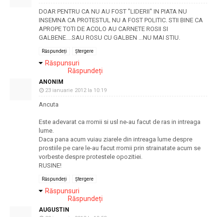
DOAR PENTRU CA NU AU FOST "LIDERII" IN PIATA NU
INSEMNA CA PROTESTUL NU A FOST POLITIC. STII BINE CA
APROPE TOTI DE ACOLO AU CARNETE ROSII SI
GALBENE....SAU ROSU CU GALBEN ...NU MAI STIU.
Răspundeți
Ștergere
Răspunsuri
Răspundeți
ANONIM
23 ianuarie 2012 la 10:19
Ancuta
Este adevarat ca rromii si usl ne-au facut de ras in intreaga
lume.
Daca pana acum vuiau ziarele din intreaga lume despre
prostiile pe care le-au facut rromii prin strainatate acum se
vorbeste despre protestele opozitiei.
RUSINE!
Răspundeți
Ștergere
Răspunsuri
Răspundeți
AUGUSTIN