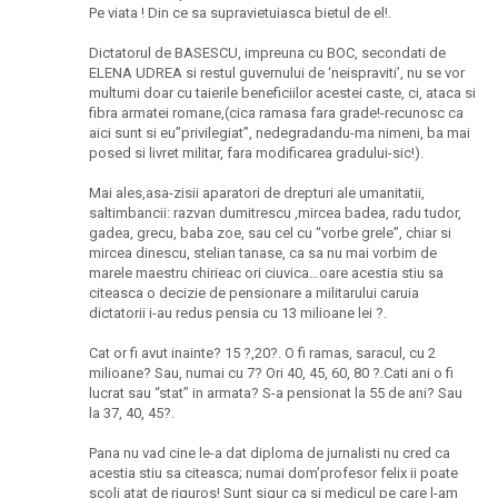
Pe viata ! Din ce sa supravietuiasca bietul de el!.
Dictatorul de BASESCU, impreuna cu BOC, secondati de
ELENA UDREA si restul guvernului de ‘neispraviti’, nu se vor
multumi doar cu taierile beneficiilor acestei caste, ci, ataca si
fibra armatei romane,(cica ramasa fara grade!-recunosc ca
aici sunt si eu”privilegiat”, nedegradandu-ma nimeni, ba mai
posed si livret militar, fara modificarea gradului-sic!).
Mai ales,asa-zisii aparatori de drepturi ale umanitatii,
saltimbancii: razvan dumitrescu ,mircea badea, radu tudor,
gadea, grecu, baba zoe, sau cel cu “vorbe grele”, chiar si
mircea dinescu, stelian tanase, ca sa nu mai vorbim de
marele maestru chirieac ori ciuvica…oare acestia stiu sa
citeasca o decizie de pensionare a militarului caruia
dictatorii i-au redus pensia cu 13 milioane lei ?.
Cat or fi avut inainte? 15 ?,20?. O fi ramas, saracul, cu 2
milioane? Sau, numai cu 7? Ori 40, 45, 60, 80 ?.Cati ani o fi
lucrat sau “stat” in armata? S-a pensionat la 55 de ani? Sau
la 37, 40, 45?.
Pana nu vad cine le-a dat diploma de jurnalisti nu cred ca
acestia stiu sa citeasca; numai dom’profesor felix ii poate
scoli atat de riguros! Sunt sigur ca si medicul pe care l-am