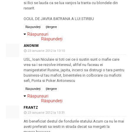
si Ilici se lauda ca se lua vanjos la tranta cu blondele din
rasarit.
OCIUL DE JAVRA BATRANA A LUI STIRBU
Răspundeți
Ștergere
Răspunsuri
Răspundeți
ANONIM
23 ianuarie 2012 la 13:10
USL, Ioan Niculaie si toti cei ce ii sustin sunt o mafie care
vrea sa i se rezolve interesul, altfel nu faceau ei
manigestatie! Rusine, japita, incerci sa distrugi o tara pentru
business-ul tau mafiot, bineinteles in colborare cu mafiotii
sefi, Ponta si Poker Antonescu
Răspundeți
Ștergere
Răspunsuri
Răspundeți
FRANTZ
23 ianuarie 2012 la 13:31
Ati beneficiat destul de fondurile statului.Acum ca nu le mai
aveti preferati sa iesiti in strada decat sa mergeti la
munca.huuuaaa