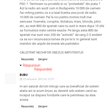
PSD ?. Terminam cu prostiile si cu "protestele" din piata ?
Azi la radio am auzit cum in Budapesta 10.000 de oameni
fac miting pentru ca s-a taiat licenta unui post de radio.
10.000 de oameni. Pai la noi pentru motive mult mai
serioase: foamete, coruptie, dictatura, tirani, blonde, pitici
etc, au iesit 800 de speriati care nu sunt in stare dupa 10 zile
sa formuleze niste cerinte exacte. Pe langa astia 800 de
speriati mai sunt vreo 200 de "activisti" de rang 2-3 evident
ca sa nu-i recunoasca lumea de pe la tv. In general sunt
membrii din aripile de tineret ale partidelor.
CALISTRAT NECHIFOR OBEZUS IMPOTENTUS
Răspundeți
Ștergere
Răspunsuri
Răspundeți
BUBU
23 ianuarie 2012 la 12:57
m-am saturat de toti milogii care au beneficiat de sistem
atatia ani si acum brusc au devenit anti-sistem cand au
inceput sa dispara fondurile care le permiteau sa stea
acasa.
Răspundeți
Ștergere