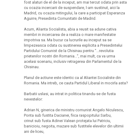
fost alaturi de el de la inceput, am mai tercut odata prin asta
cu ocazia incercarii de suspendare, l-am sustinut, aici la
Madrid, cu ocazia mitingului, la care a participat Esperanza
Aguirre, Presedinta Comunitatii de Madrid.
Acum, Alianta Socialista, abia a reusit sa adune cativa
membri in incercarea de a realiza o mare manifestatie
impotriva sa. Ma bucur ca lucrurile au inceput sa se
limpezeasca odata cu sustinerea explicita a Presedintelui
Partidului Comunist de la Chisinau pentru "...revolutia
prietenilor nostri din Romania...", mai mult, ca va urma
acelasi scenariu, inclusiv retragerea din Parlamentul de la
Chisinau.
Planul de actiune este identic ca al Aliantei Socialiste din
Romania. Ma intreb, ce cauta Partidul Liberal in mocirla asta?
Barbatii uslasi, au intrat in politica tinandu-se de fusta
nevestelor:
Adrian N, ginerica de ministru comunist Angelo Niculescu,
Ponta sub fustita Dacianei, fiica raspopitului Sarbu,
crinut sub fusta Adinei Valean protejata lui Patriciu,
banicioiu, negoita, mazare sub fustitele elevelor din ultimii
ani de liceu,