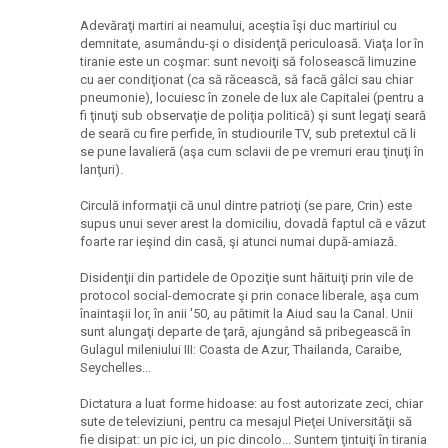
Adevăraţi martiri ai neamului, aceştia îşi duc martiriul cu
demnitate, asumându-şi o disidenţă periculoasă. Viaţa lor în
tiranie este un coşmar: sunt nevoiţi să folosească limuzine
cu aer condiţionat (ca să răcească, să facă gâlci sau chiar
pneumonie), locuiesc în zonele de lux ale Capitalei (pentru a
fi ţinuţi sub observaţie de poliţia politică) şi sunt legaţi seară
de seară cu fire perfide, în studiourile TV, sub pretextul că li
se pune lavalieră (aşa cum sclavii de pe vremuri erau ţinuţi în
lanţuri).
Circulă informaţii că unul dintre patrioţi (se pare, Crin) este
supus unui sever arest la domiciliu, dovadă faptul că e văzut
foarte rar ieşind din casă, şi atunci numai după-amiază.
Disidenţii din partidele de Opoziţie sunt hăituiţi prin vile de
protocol social-democrate şi prin conace liberale, aşa cum
înaintaşii lor, în anii '50, au pătimit la Aiud sau la Canal. Unii
sunt alungaţi departe de ţară, ajungând să pribegească în
Gulagul mileniului III: Coasta de Azur, Thailanda, Caraibe,
Seychelles...
Dictatura a luat forme hidoase: au fost autorizate zeci, chiar
sute de televiziuni, pentru ca mesajul Pieţei Universităţii să
fie disipat: un pic ici, un pic dincolo... Suntem ţintuiţi în tirania