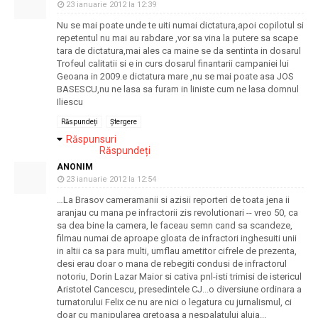
23 ianuarie 2012 la 12:39
Nu se mai poate unde te uiti numai dictatura,apoi copilotul si
repetentul nu mai au rabdare ,vor sa vina la putere sa scape
tara de dictatura,mai ales ca maine se da sentinta in dosarul
Trofeul calitatii si e in curs dosarul finantarii campaniei lui
Geoana in 2009.e dictatura mare ,nu se mai poate asa JOS
BASESCU,nu ne lasa sa furam in liniste cum ne lasa domnul
Iliescu
Răspundeți
Ștergere
Răspunsuri
Răspundeți
ANONIM
23 ianuarie 2012 la 12:54
…La Brasov cameramanii si azisii reporteri de toata jena ii
aranjau cu mana pe infractorii zis revolutionari -- vreo 50, ca
sa dea bine la camera, le faceau semn cand sa scandeze,
filmau numai de aproape gloata de infractori inghesuiti unii
in altii ca sa para multi, umflau ametitor cifrele de prezenta,
desi erau doar o mana de rebegiti condusi de infractorul
notoriu, Dorin Lazar Maior si cativa pnl-isti trimisi de istericul
Aristotel Cancescu, presedintele CJ...o diversiune ordinara a
turnatorului Felix ce nu are nici o legatura cu jurnalismul, ci
doar cu manipularea gretoasa a nespalatului aluia...