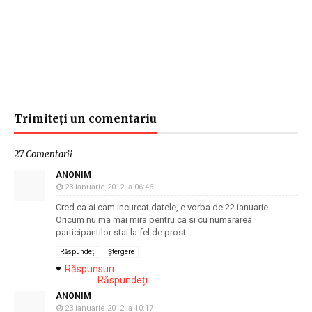
Trimiteți un comentariu
27 Comentarii
ANONIM
23 ianuarie 2012 la 06:46
Cred ca ai cam incurcat datele, e vorba de 22 ianuarie.
Oricum nu ma mai mira pentru ca si cu numararea
participantilor stai la fel de prost.
Răspundeți
Ștergere
Răspunsuri
Răspundeți
ANONIM
23 ianuarie 2012 la 10:17