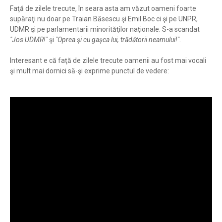
Faţă de zilele trecute, în seara asta am văzut oameni foarte
supăraţi nu doar pe Traian Băsescu şi Emil Boc ci şi pe UNPR,
UDMR şi pe parlamentarii minorităţilor naţionale. S-a scandat
"Jos UDMR!"
şi
"Oprea şi cu gaşca lui, trădătorii neamului!"
.
Interesant e că faţă de zilele trecute oamenii au fost mai vocali
şi mult mai dornici să-şi exprime punctul de vedere: