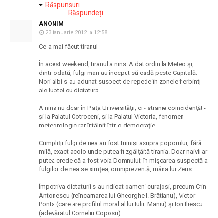
Răspunsuri
Răspundeți
ANONIM
23 ianuarie 2012 la 12:58
Ce-a mai făcut tiranul
În acest weekend, tiranul a nins. A dat ordin la Meteo şi,
dintr-odată, fulgi mari au început să cadă peste Capitală.
Nori albi s-au adunat suspect de repede în zonele fierbinţi
ale luptei cu dictatura.
A nins nu doar în Piaţa Universităţii, ci - stranie coincidenţă! -
şi la Palatul Cotroceni, şi la Palatul Victoria, fenomen
meteorologic rar întâlnit într-o democraţie.
Cumpliţii fulgi de nea au fost trimişi asupra poporului, fără
milă, exact acolo unde putea fi zgâlţâită tirania. Doar naivii ar
putea crede că a fost voia Domnului; în mişcarea suspectă a
fulgilor de nea se simţea, omniprezentă, mâna lui Zeus...
Împotriva dictaturii s-au ridicat oameni curajoşi, precum Crin
Antonescu (reîncarnarea lui Gheorghe I. Brătianu), Victor
Ponta (care are profilul moral al lui Iuliu Maniu) şi Ion Iliescu
(adevăratul Corneliu Coposu).