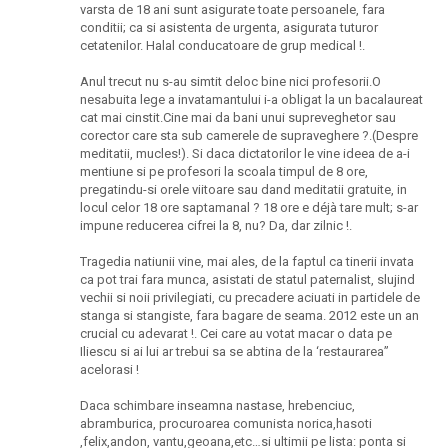
varsta de 18 ani sunt asigurate toate persoanele, fara
conditii; ca si asistenta de urgenta, asigurata tuturor
cetatenilor. Halal conducatoare de grup medical !.
Anul trecut nu s-au simtit deloc bine nici profesorii.O
nesabuita lege a invatamantului i-a obligat la un bacalaureat
cat mai cinstit.Cine mai da bani unui supreveghetor sau
corector care sta sub camerele de supraveghere ?.(Despre
meditatii, mucles!). Si daca dictatorilor le vine ideea de a-i
mentiune si pe profesori la scoala timpul de 8 ore,
pregatindu-si orele viitoare sau dand meditatii gratuite, in
locul celor 18 ore saptamanal ? 18 ore e déjà tare mult; s-ar
impune reducerea cifrei la 8, nu? Da, dar zilnic !.
Tragedia natiunii vine, mai ales, de la faptul ca tinerii invata
ca pot trai fara munca, asistati de statul paternalist, slujind
vechii si noii privilegiati, cu precadere aciuati in partidele de
stanga si stangiste, fara bagare de seama. 2012 este un an
crucial cu adevarat !. Cei care au votat macar o data pe
Iliescu si ai lui ar trebui sa se abtina de la ‘restaurarea”
acelorasi !
Daca schimbare inseamna nastase, hrebenciuc,
abramburica, procuroarea comunista norica,hasoti
,felix,andon, vantu,geoana,etc…si ultimii pe lista: ponta si