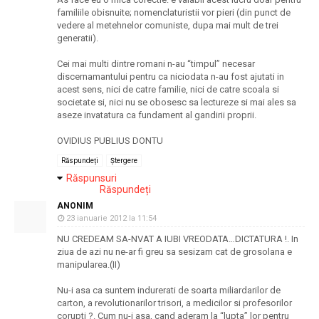
familiile obisnuite; nomenclaturistii vor pieri (din punct de
vedere al metehnelor comuniste, dupa mai mult de trei
generatii).
Cei mai multi dintre romani n-au “timpul” necesar
discernamantului pentru ca niciodata n-au fost ajutati in
acest sens, nici de catre familie, nici de catre scoala si
societate si, nici nu se obosesc sa lectureze si mai ales sa
aseze invatatura ca fundament al gandirii proprii.
OVIDIUS PUBLIUS DONTU
Răspundeți
Ștergere
Răspunsuri
Răspundeți
ANONIM
23 ianuarie 2012 la 11:54
NU CREDEAM SA-NVAT A IUBI VREODATA…DICTATURA !. In
ziua de azi nu ne-ar fi greu sa sesizam cat de grosolana e
manipularea.(II)
Nu-i asa ca suntem indurerati de soarta miliardarilor de
carton, a revolutionarilor trisori, a medicilor si profesorilor
corupti ?. Cum nu-i asa, cand aderam la “lupta” lor pentru