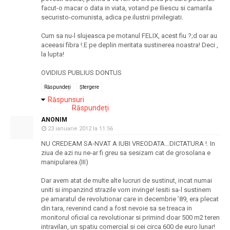
facut-o macar o data in viata, votand pe Iliescu si camarila
securisto-comunista, adica pe ilustrii privilegiati.
Cum sa nu-l slujeasca pe motanul FELIX, acest fiu ?;d oar au
aceeasi fibra !.E pe deplin meritata sustinerea noastra! Deci ,
la lupta!
OVIDIUS PUBLIUS DONTUS
Răspundeți
Ștergere
Răspunsuri
Răspundeți
ANONIM
23 ianuarie 2012 la 11:56
NU CREDEAM SA-NVAT A IUBI VREODATA…DICTATURA !. In
ziua de azi nu ne-ar fi greu sa sesizam cat de grosolana e
manipularea.(III)
Dar avem atat de multe alte lucruri de sustinut, incat numai
uniti si impanzind strazile vom invinge! Iesiti sa-l sustinem
pe amaratul de revolutionar care in decembrie ’89, era plecat
din tara, revenind cand a fost nevoie sa se treaca in
monitorul oficial ca revolutionar si primind doar 500 m2 teren
intravilan, un spatiu comercial si cei circa 600 de euro lunar!