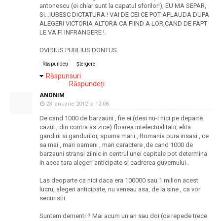
antonescu (ei chiar sunt la capatul sforilor!), EU MA SEPAR,
SI…IUBESC DICTATURA ! VAI DE CEI CE POT APLAUDA DUPA
ALEGERI VICTORIA ALTORA CA FIIND A LOR,CAND DE FAPT
LE VA FI INFRANGERE !.
OVIDIUS PUBLIUS DONTUS
Răspundeți
Ștergere
Răspunsuri
Răspundeți
ANONIM
23 ianuarie 2012 la 12:08
De cand 1000 de barzauni , fie ei (desi nu-i nici pe departe
cazul , din contra as zice) floarea intelectualitatii, elita
gandirii si gandurilor, spuma marii , Romania pura insasi , ce
sa mai , mari oameni , mari caractere ,de cand 1000 de
barzauni stransi zilnic in centrul unei capitale pot determina
in acea tara alegeri anticipate si cadrerea guvernului .
Las deoparte ca nici daca era 100000 sau 1 milion acest
lucru, alegeri anticipate, nu veneau asa, de la sine , ca vor
securistii.
Suntem dementi ? Mai acum un an sau doi (ce repede trece