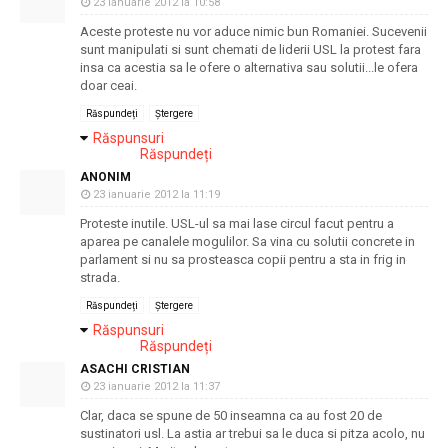
23 ianuarie 2012 la 10:58
Aceste proteste nu vor aduce nimic bun Romaniei. Sucevenii
sunt manipulati si sunt chemati de liderii USL la protest fara
insa ca acestia sa le ofere o alternativa sau solutii...le ofera
doar ceai.
Răspundeți
Ștergere
Răspunsuri
Răspundeți
ANONIM
23 ianuarie 2012 la 11:19
Proteste inutile. USL-ul sa mai lase circul facut pentru a
aparea pe canalele mogulilor. Sa vina cu solutii concrete in
parlament si nu sa prosteasca copii pentru a sta in frig in
strada.
Răspundeți
Ștergere
Răspunsuri
Răspundeți
ASACHI CRISTIAN
23 ianuarie 2012 la 11:37
Clar, daca se spune de 50 inseamna ca au fost 20 de
sustinatori usl. La astia ar trebui sa le duca si pitza acolo, nu