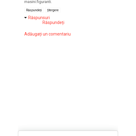
masini.figuranti.
Răspundeți
Ștergere
Răspunsuri
Răspundeți
Adăugați un comentariu