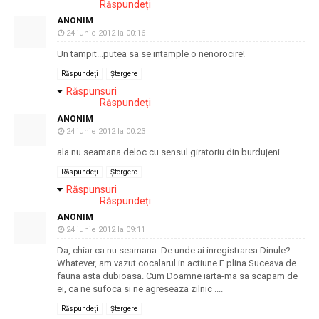
Răspundeți
ANONIM
24 iunie 2012 la 00:16
Un tampit...putea sa se intample o nenorocire!
Răspundeți
Ștergere
Răspunsuri
Răspundeți
ANONIM
24 iunie 2012 la 00:23
ala nu seamana deloc cu sensul giratoriu din burdujeni
Răspundeți
Ștergere
Răspunsuri
Răspundeți
ANONIM
24 iunie 2012 la 09:11
Da, chiar ca nu seamana. De unde ai inregistrarea Dinule?
Whatever, am vazut cocalarul in actiune.E plina Suceava de
fauna asta dubioasa. Cum Doamne iarta-ma sa scapam de
ei, ca ne sufoca si ne agreseaza zilnic ....
Răspundeți
Ștergere