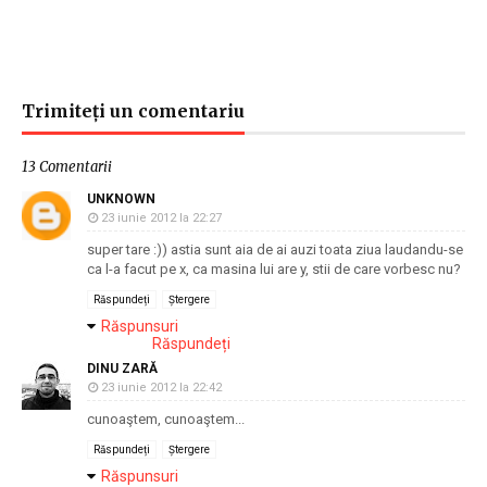
Trimiteți un comentariu
13 Comentarii
UNKNOWN
23 iunie 2012 la 22:27
super tare :)) astia sunt aia de ai auzi toata ziua laudandu-se
ca l-a facut pe x, ca masina lui are y, stii de care vorbesc nu?
Răspundeți
Ștergere
Răspunsuri
Răspundeți
DINU ZARĂ
23 iunie 2012 la 22:42
cunoaştem, cunoaştem...
Răspundeți
Ștergere
Răspunsuri