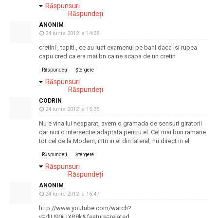
Răspunsuri
Răspundeți
ANONIM
24 iunie 2012 la 14:38
cretini , tapiti , ce au luat examenul pe bani daca isi rupea
capu cred ca era mai bn ca ne scapa de un cretin
Răspundeți
Ștergere
Răspunsuri
Răspundeți
CODRIN
24 iunie 2012 la 15:35
Nu e vina lui neaparat, avem o gramada de sensuri giratorii
dar nici o intersectie adaptata pentru el. Cel mai bun ramane
tot cel de la Modern, intri in el din lateral, nu direct in el.
Răspundeți
Ștergere
Răspunsuri
Răspundeți
ANONIM
24 iunie 2012 la 16:47
http://www.youtube.com/watch?
v=dIU90iUXR8k&feature=related