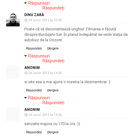
Răspunsuri
Răspundeți
DINU ZARĂ
24 iunie 2012 la 10:05
Poate că vă dezorientează unghiul. Filmarea e făcută
dinspre Burdujeni-Sat. În planul îndepărtat se vede staţia de
autobuz de la Orizont.
Răspundeți
Ștergere
Răspunsuri
Răspundeți
ANONIM
24 iunie 2012 la 14:05
si uite asa a mai ajuns o masina la dezmembrat :)
Răspundeți
Ștergere
Răspunsuri
Răspundeți
ANONIM
24 iunie 2012 la 14:05
senzatie majora cu 170 la ora :))
Răspundeți
Ștergere