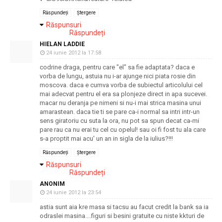
Răspundeți
Ștergere
Răspunsuri
Răspundeți
HIELAN LADDIE
24 iunie 2012 la 17:58
codrine draga, pentru care "el" sa fie adaptata? daca e
vorba de lungu, astuia nu i-ar ajunge nici piata rosie din
moscova. daca e cumva vorba de subiectul articolului cel
mai adecvat pentru el era sa plonjeze direct in apa sucevei.
macar nu deranja pe nimeni si nu-i mai strica masina unui
amarastean. daca tie ti se pare ca-i normal sa intri intr-un
sens giratoriu cu suta la ora, nu pot sa spun decat ca-mi
pare rau ca nu erai tu cel cu opelul! sau oi fi fost tu ala care
s-a proptit mai acu' un an in sigla de la iulius?!!!
Răspundeți
Ștergere
Răspunsuri
Răspundeți
ANONIM
24 iunie 2012 la 23:54
astia sunt aia kre masa si tacsu au facut credit la bank sa ia
odraslei masina....figuri si besini gratuite cu niste kkturi de