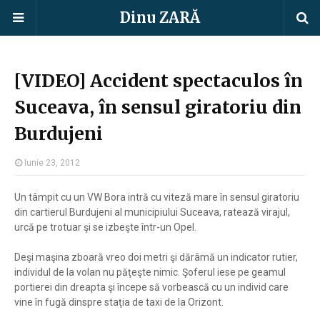
Dinu ZARĂ
[VIDEO] Accident spectaculos în
Suceava, în sensul giratoriu din
Burdujeni
Iunie 23, 2012
Un tâmpit cu un VW Bora intră cu viteză mare în sensul giratoriu
din cartierul Burdujeni al municipiului Suceava, ratează virajul,
urcă pe trotuar şi se izbeşte într-un Opel.
Deşi maşina zboară vreo doi metri şi dărâmă un indicator rutier,
individul de la volan nu păţeşte nimic. Şoferul iese pe geamul
portierei din dreapta şi începe să vorbească cu un individ care
vine în fugă dinspre staţia de taxi de la Orizont.