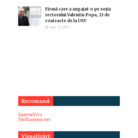
Firmă care a angajat-o pe soția
rectorului Valentin Popa, 23 de
contracte de la USV
Iulie 12, 2017
Recomand:
GazetaSV.ro
StiriSuceava.net
Vizualizări: