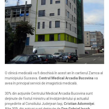
O clinică medicală va fi deschisă în acest an în cartierul Zamca al
municipiului Suceava.
Centrul Medical Arcadia Bucovina
va
avea în principal servicii de imagistică medicală.
30% din acţiunile Centrului Medical Arcadia Bucovina sunt
deţinute de fostul ministru al învăţământului şi actualul
preşedinte al Consiliului Judeţean Iaşi,
Cristian Adomniţei
.
Alte 30% din acţiuni sunt deţinute de
Dan Gabriel Iacob
,