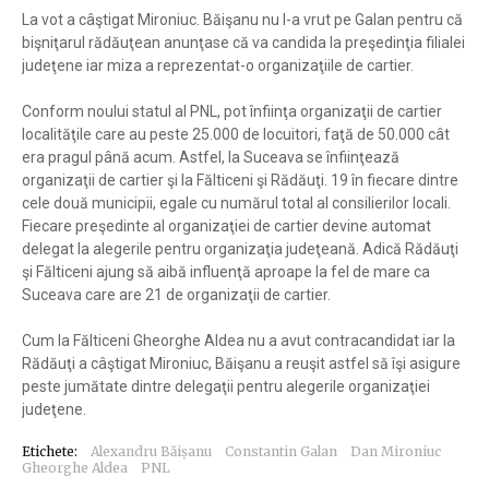
La vot a câştigat Mironiuc. Băişanu nu l-a vrut pe Galan pentru că
bişniţarul rădăuţean anunţase că va candida la preşedinţia filialei
judeţene iar miza a reprezentat-o organizaţiile de cartier.
Conform noului statul al PNL, pot înfiinţa organizaţii de cartier
localităţile care au peste 25.000 de locuitori, faţă de 50.000 cât
era pragul până acum. Astfel, la Suceava se înfiinţează
organizaţii de cartier şi la Fălticeni şi Rădăuţi. 19 în fiecare dintre
cele două municipii, egale cu numărul total al consilierilor locali.
Fiecare preşedinte al organizaţiei de cartier devine automat
delegat la alegerile pentru organizaţia judeţeană. Adică Rădăuţi
şi Fălticeni ajung să aibă influenţă aproape la fel de mare ca
Suceava care are 21 de organizaţii de cartier.
Cum la Fălticeni Gheorghe Aldea nu a avut contracandidat iar la
Rădăuţi a câştigat Mironiuc, Băişanu a reuşit astfel să îşi asigure
peste jumătate dintre delegaţii pentru alegerile organizaţiei
judeţene.
Etichete:
Alexandru Băișanu
Constantin Galan
Dan Mironiuc
Gheorghe Aldea
PNL