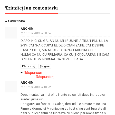
Trimiteți un comentariu
4 Comentarii
ANONIM
13 mai 2013 la 08:04
D'APOI NICI CU GALAN NU MI-I RUSINE! A TINUT PNL-UL LA
2-3% CAT S-A OCUPAT EL DE ORGANIZATIE. CAT DESPRE
BANI PUBLICI, MA-NDOIESC CA NU-I ABONAT SI EL!
NUMAI CA NU CU PRIMARIA, CA CU(SIC!)OLAREAN II E CAM
GRU UNUI OM NORMAL SA SE-NTELEAGA.
Răspundeți
Ștergere
Răspunsuri
Răspundeți
ANONIM
13 mai 2013 la 10:22
Documentati-va mai bine inante sa scrieti daca intr-adevar
sunteti jurnalisti.
Badigarzii au fost ai lui Galan, deci titlul e o mare minciuna.
Firmele domnului Mironiuc nu au fost si nu sunt furajate din
bani publici pentru ca lucreaza cu clienti persoane fizice si