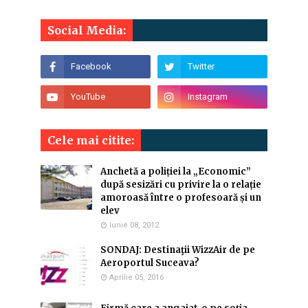
Social Media:
Cele mai citite:
Anchetă a poliției la „Economic”
după sesizări cu privire la o relație
amoroasă între o profesoară și un
elev
Iunie 08, 2012
SONDAJ: Destinaţii WizzAir de pe
Aeroportul Suceava?
Aprilie 05, 2016