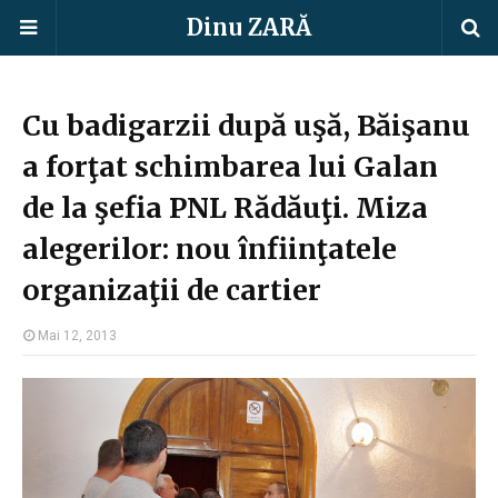
Dinu ZARĂ
Cu badigarzii după uşă, Băişanu
a forţat schimbarea lui Galan
de la şefia PNL Rădăuţi. Miza
alegerilor: nou înfiinţatele
organizaţii de cartier
Mai 12, 2013