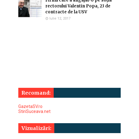
Firmă care a angajat-o pe soția
rectorului Valentin Popa, 23 de
contracte de la USV
Iulie 12, 2017
Recomand:
GazetaSV.ro
StiriSuceava.net
Vizualizări: