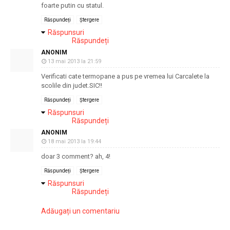
foarte putin cu statul.
Răspundeți
Ștergere
Răspunsuri
Răspundeți
ANONIM
13 mai 2013 la 21:59
Verificati cate termopane a pus pe vremea lui Carcalete la
scolile din judet.SIC!!
Răspundeți
Ștergere
Răspunsuri
Răspundeți
ANONIM
18 mai 2013 la 19:44
doar 3 comment? ah, 4!
Răspundeți
Ștergere
Răspunsuri
Răspundeți
Adăugați un comentariu