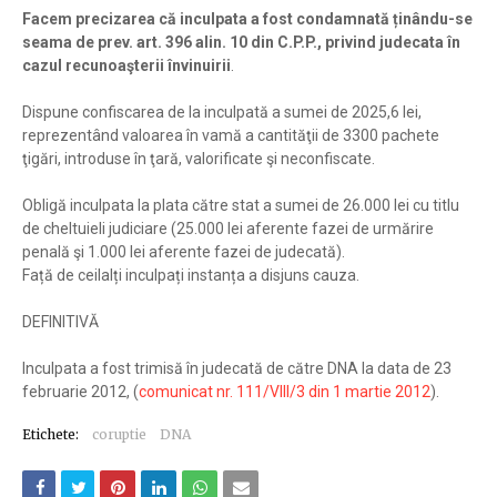
Facem precizarea că inculpata a fost condamnată ținându-se
seama de prev. art. 396 alin. 10 din C.P.P., privind judecata în
cazul recunoaşterii învinuirii
.
Dispune confiscarea de la inculpată a sumei de 2025,6 lei,
reprezentând valoarea în vamă a cantităţii de 3300 pachete
ţigări, introduse în ţară, valorificate şi neconfiscate.
Obligă inculpata la plata către stat a sumei de 26.000 lei cu titlu
de cheltuieli judiciare (25.000 lei aferente fazei de urmărire
penală şi 1.000 lei aferente fazei de judecată).
Față de ceilalți inculpați instanța a disjuns cauza.
DEFINITIVĂ
Inculpata a fost trimisă în judecată de către DNA la data de 23
februarie 2012, (
comunicat nr. 111/VIII/3 din 1 martie 2012
).
Etichete:
coruptie
DNA