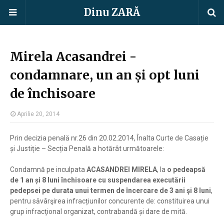
Dinu ZARĂ
Mirela Acasandrei -
condamnare, un an și opt luni
de închisoare
Aprilie 20, 2014
Prin decizia penală nr.26 din 20.02.2014, Înalta Curte de Casație
și Justiție – Secția Penală a hotărât următoarele:
Condamnă pe inculpata
ACASANDREI MIRELA
, la
o pedeapsă
de 1 an și 8 luni închisoare cu suspendarea executării
pedepsei pe durata unui termen de încercare de 3 ani şi 8 luni
,
pentru săvârşirea infracțiunilor concurente de: constituirea unui
grup infracţional organizat, contrabandă și dare de mită.