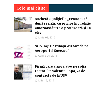
Cele mai citite:
Anchetă a poliției la „Economic”
după sesizări cu privire la o relație
amoroasă între o profesoară și un
elev
Iunie 08, 2012
SONDAJ: Destinaţii WizzAir de pe
Aeroportul Suceava?
Aprilie 05, 2016
Firmă care a angajat-o pe soția
rectorului Valentin Popa, 23 de
contracte de la USV
Iulie 12, 2017