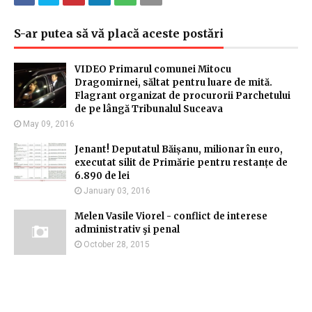
S-ar putea să vă placă aceste postări
VIDEO Primarul comunei Mitocu
Dragomirnei, săltat pentru luare de mită.
Flagrant organizat de procurorii Parchetului
de pe lângă Tribunalul Suceava
May 09, 2016
Jenant! Deputatul Băișanu, milionar în euro,
executat silit de Primărie pentru restanțe de
6.890 de lei
January 03, 2016
Melen Vasile Viorel - conflict de interese
administrativ şi penal
October 28, 2015