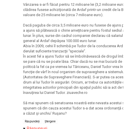
Vânzarea s-ar fi făcut pentru 12 milioane lei (3,2 milioane euro), î
clădirea fusese achiziţionată de Ardaf printr-un credit de la Banc
valoare de 25 milioane lei (circa 7 milioane euro).
Dacă paguba de circa 3,5 milioane euro nu fusese de ajuns pen
a ajuns să plătească o chirie ameţitoare pentru fostul sediul al 
lunar. În plus, surse din cadrul companiei declarau că salariul lui
general al Ardaf depăşea 100.000 euro lunar.
Abia în 2009, cehii îl schimbă pe Tudor de la conducerea Ardaf,
derulat suficiente tranzacţii “speciale”.
În acest fel a ajuns Tudor să se îmbolnăvească de drogul îmbogăţi
se pare că nu se poate lăsa. Chiar dacă nu se mai bucură de ace
politică la fel ca pe vremea lui Tăriceanu, Daniel Tudor vrea în c
funcţie de vârf în noul organism de supraveghere a sistemului f
(Autoritatea de Supraveghere Financiară). S-ar putea ca acesta s
drum al lui Tudor în asigurări. Oricum, ar trebui ca autorităţile ce
integritatea actorilor principali din spaţiul public să ia act de tot
înavuţirea lui Daniel Tudor. ziuaveche.ro
Să mai spunem că senatoarea noastră este nevasta acestui sp
spunem că din cauza acestui Tudor s-a dat acea ordonanţă cele
a căzut şi unchiu' Ruşanu?
Răspundeți
Ștergere
Răspunsuri