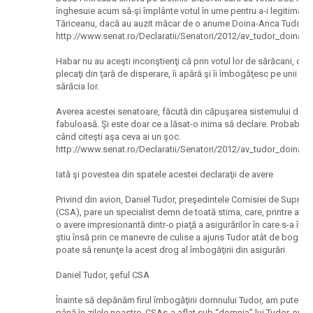
înghesuie acum să-şi împlânte votul în urne pentru a-i legitima o
Tăriceanu, dacă au auzit măcar de o anume Doina-Anca Tudor vor
http://www.senat.ro/Declaratii/Senatori/2012/av_tudor_doina
Habar nu au aceşti inconştienţi că prin votul lor de sărăcani, cu 
plecaţi din ţară de disperare, îi apără şi îi îmbogăţesc pe unii car
sărăcia lor.
Averea acestei senatoare, făcută din căpuşarea sistemului de as
fabuloasă. Şi este doar ce a lăsat-o inima să declare. Probabil. 
când citeşti aşa ceva ai un şoc.
http://www.senat.ro/Declaratii/Senatori/2012/av_tudor_doina
Iată şi povestea din spatele acestei declaraţii de avere
Privind din avion, Daniel Tudor, preşedintele Comisiei de Suprav
(CSA), pare un specialist demn de toată stima, care, printre altele
o avere impresionantă dintr-o piaţă a asigurărilor în care s-a învârt
ştiu însă prin ce manevre de culise a ajuns Tudor atât de bogat,
poate să renunţe la acest drog al îmbogăţirii din asigurări.
Daniel Tudor, şeful CSA
Înainte să depănăm firul îmbogăţirii domnului Tudor, am putea s
până în zilele noastre, CSAs-a aflat sub “domnia” lui Tudor, nu Vl