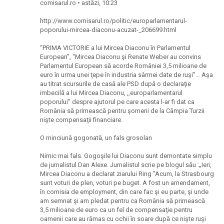
comisarul.ro • astăzi, 10:23
http://www.comisarul.ro/politic/europarlamentarul-
poporului-mircea-diaconu-acuzat-_206699.html
“PRIMA VICTORIE a lui Mircea Diaconu în Parlamentul
European”, “Mircea Diaconu şi Renate Weber au convins
Parlamentul European să acorde României 3,5 milioane de
euro în urma unei ţepe în industria sârmei date de ruşi”… Aşa
au titrat scursurile de casă ale PSD după o declaraţie
imbecilă a lui Mircea Diaconu, ,,europarlamentarul
poporului'' despre ajutorul pe care acesta l-ar fi dat ca
România să primească pentru şomerii de la Câmpia Turzii
nişte compensaţii financiare.
O minciună gogonată, un fals grosolan
Nimic mai fals. Gogoşile lui Diaconu sunt demontate simplu
de jurnalistul Dan Alexe. Jurnalistul scrie pe blogul său :„Ieri,
Mircea Diaconu a declarat ziarului Ring "Acum, la Strasbourg
sunt voturi de plen, voturi pe buget. A fost un amendament,
în comisia de employment, din care fac şi eu parte, şi unde
am semnat şi am pledat pentru ca România să primească
3,5 milioane de euro ca un fel de compensaţie pentru
oamenii care au rămas cu ochii în soare după ce nişte ruşi