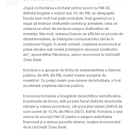
„După ce România a încheiat primul acord cu FMI-CE,
deficitul bugetar a scăzut sub 3% din PIB, iar derapajele
fiscale sunt mult mai puţin probabile. Însă guvernul nu a
reuşit să limiteze cheltuielile curente şi arieratele, ceea ce
creează un efect de evicţiune asupra cheltuielilor de
investiţie. Mai mult, sistemul bancar se află într-un proces de
dezintermediere, iar bilanţurile consumatorilor rămân în
continuare fragile. În acest context, creşterea economică ar
putea rămâne sub nivelul potenţial în decursul următorilor
ani“, spune Mihai Pătrulescu, senior economist la UniCredit
Ţiriac Bank.
România s-a apropiat de limita de sustenabilitate a datoriei
publice, de 40% din PIB, nivelul maxim acceptat de
investitori. Cu preţul creării unei rezerve de lichiditate, a fost
accelerată creşterea datoriei publice.
Economia României a înregistrat dezechilibre semnificative
în perioada de boom, atât pe plan fiscal (deficite structurale
ridicate şi măsuri prociclice), cât şi pe plan extern (deficit de
cont curent de 13,4% din PIB in 2007). Astfel, România a avut
nevoie de acor­dul FMI-CE pentru a asigura stabilitatea
financiară şi a atenua şocurile externe, susţi­ne economistul
de la UniCredit Ţiriac Bank.