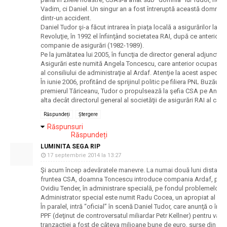
Vadim, ci Daniel. Un singur an a fost întreruptă această domnie a
dintr-un accident.
Daniel Tudor şi-a făcut intrarea în piaţa locală a asigurărilor la s
Revoluţie, în 1992 el înfiinţând societatea RAI, după ce anterior l
companie de asigurări (1982-1989).
Pe la jumătatea lui 2005, în funcţia de director general adjunct ex
Asigurări este numită Angela Toncescu, care anterior ocupase f
al consiliului de administraţie al Ardaf. Atenţie la acest aspect!
În iunie 2006, profitând de sprijinul politic pe filiera PNL Buzău d
premierul Tăriceanu, Tudor o propulsează la şefia CSA pe Ange
alta decât directorul general al societăţii de asigurări RAI al cărei
Răspundeți
Ștergere
Răspunsuri
Răspundeți
LUMINITA SEGA RIP
17 septembrie 2014 la 13:27
Şi acum încep adevăratele manevre. La numai două luni distanţă 
fruntea CSA, doamna Toncescu introduce compania Ardaf, pe at
Ovidiu Tender, în administrare specială, pe fondul problemelor de
Administrator special este numit Radu Cocea, un apropiat al An
În paralel, intră “oficial” în scenă Daniel Tudor, care anunţă o înţ
PPF (deţinut de controversatul miliardar Petr Kellner) pentru vân
tranzacţiei a fost de câteva milioane bune de euro, surse din pi