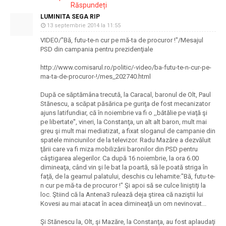
Răspundeți
LUMINITA SEGA RIP
13 septembrie 2014 la 11:55
VIDEO/"Bă, futu-te-n cur pe mă-ta de procuror !"/Mesajul
PSD din campania pentru prezidenţiale
http://www.comisarul.ro/politic/-video/ba-futu-te-n-cur-pe-
ma-ta-de-procuror-!/mes_202740.html
După ce săptămâna trecută, la Caracal, baronul de Olt, Paul
Stănescu, a scăpat păsărica pe guriţa de fost mecanizator
ajuns latifundiar, că în noiembrie va fi o ,,bătălie pe viaţă şi
pe libertate'', vineri, la Constanţa, un alt alt baron, mult mai
greu şi mult mai mediatizat, a fixat sloganul de campanie din
spatele minciunilor de la televizor. Radu Mazăre a dezvăluit
ţării care va fi miza mobilizării baronilor din PSD pentru
câştigarea alegerilor. Ca după 16 noiembrie, la ora 6.00
dimineaţa, când vin şi le bat la poartă, să le poată striga în
faţă, de la geamul palatului, deschis cu lehamite:"Bă, futu-te-
n cur pe mă-ta de procuror !" Şi apoi să se culce liniştiţi la
loc. Ştiind că la Antena3 rulează deja ştirea că naziştii lui
Kovesi au mai atacat în acea dimineaţă un om nevinovat...
Şi Stănescu la, Olt, şi Mazăre, la Constanţa, au fost aplaudaţi