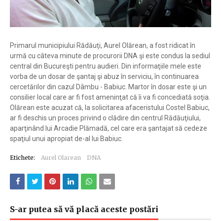
Primarul municipiului Rădăuţi, Aurel Olărean, a fost ridicat în
urmă cu câteva minute de procurorii DNA şi este condus la sediul
central din Bucureşti pentru audieri. Din informaţiile mele este
vorba de un dosar de şantaj şi abuz în serviciu, în continuarea
cercetărilor din cazul Dâmbu - Babiuc. Martor în dosar este şi un
consilier local care ar fi fost ameninţat că îi va fi concediată soţia.
Olărean este acuzat că, la solicitarea afaceristului Costel Babiuc,
ar fi deschis un proces privind o clădire din centrul Rădăuţiului,
aparţinând lui Arcadie Plămadă, cel care era şantajat să cedeze
spaţiul unui apropiat de-al lui Babiuc.
Etichete:
Aurel Olarean
DNA
S-ar putea să vă placă aceste postări