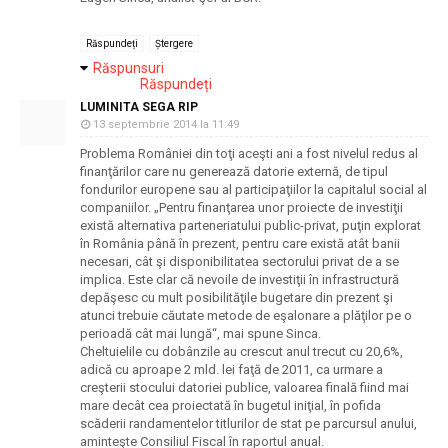
Răspundeți
Ștergere
Răspunsuri
Răspundeți
LUMINITA SEGA RIP
13 septembrie 2014 la 11:49
Problema României din toţi aceşti ani a fost nivelul redus al
finanţărilor care nu generează datorie externă, de tipul
fondurilor europene sau al participaţiilor la capitalul social al
companiilor. „Pentru finanţarea unor proiecte de investiţii
există alternativa parteneriatului public-privat, puţin explorat
în România până în prezent, pentru care există atât banii
necesari, cât şi disponibilitatea sectorului privat de a se
implica. Este clar că nevoile de investiţii în infrastructură
depăşesc cu mult posibilităţile bugetare din prezent şi
atunci trebuie căutate metode de eşalonare a plăţilor pe o
perioadă cât mai lungă“, mai spune Sinca.
Cheltuielile cu dobânzile au crescut anul trecut cu 20,6%,
adică cu aproape 2 mld. lei faţă de 2011, ca urmare a
creşterii stocului datoriei publice, valoarea finală fiind mai
mare decât cea proiectată în bugetul iniţial, în pofida
scăderii randamentelor titlurilor de stat pe parcursul anului,
aminteşte Consiliul Fiscal în raportul anual.