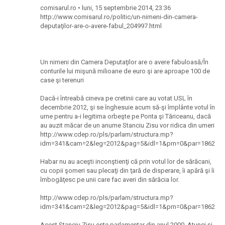
comisarul.ro • luni, 15 septembrie 2014, 23:36
http://www.comisarul.ro/politic/un-nimeni-din-camera-
deputaţilor-are-o-avere-fabul_204997.html
Un nimeni din Camera Deputaţilor are o avere fabuloasă/În
conturile lui mişună milioane de euro şi are aproape 100 de
case şi terenuri
Dacă-i întreabă cineva pe cretinii care au votat USL în
decembrie 2012, şi se înghesuie acum să-şi împlânte votul în
urne pentru a-i legitima orbeşte pe Ponta şi Tăriceanu, dacă
au auzit măcar de un anume Stanciu Zisu vor ridica din umeri.
http://www.cdep.ro/pls/parlam/structura.mp?
idm=341&cam=2&leg=2012&pag=5&idl=1&prn=0&par=18629
Habar nu au aceşti inconştienţi că prin votul lor de sărăcani,
cu copii şomeri sau plecaţi din ţară de disperare, îi apără şi îi
îmbogăţesc pe unii care fac averi din sărăcia lor.
http://www.cdep.ro/pls/parlam/structura.mp?
idm=341&cam=2&leg=2012&pag=5&idl=1&prn=0&par=18629
Acest Stanciu Zisu este parlamentar din anul 2000. Atunci şi-a