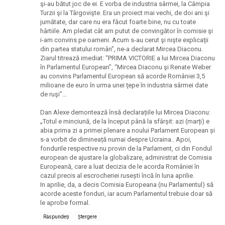
şi-au bătut joc de ei. E vorba de industria sârmei, la Câmpia
Turzii şi la Târgovişte. Era un proiect mai vechi, de doi ani şi
jumătate, dar care nu era făcut foarte bine, nu cu toate
hârtiile. Am pledat cât am putut de convingător în comisie şi
i-am convins pe oameni. Acum s-au cerut şi nişte explicaţii
din partea statului român", ne-a declarat Mircea Diaconu.
Ziarul titrează imediat: “PRIMA VICTORIE a lui Mircea Diaconu
în Parlamentul European”, “Mircea Diaconu şi Renate Weber
au convins Parlamentul European să acorde României 3,5
milioane de euro în urma unei ţepe în industria sârmei date
de ruşi”…
Dan Alexe demontează însă declarațiile lui Mircea Diaconu:
„Totul e minciună, de la început până la sfârșit: azi (marți) e
abia prima zi a primei plenare a noului Parlament European și
s-a vorbit de dimineață numai despre Ucraina.. Apoi,
fondurile respective nu provin de la Parlament, ci din Fondul
european de ajustare la globalizare, administrat de Comisia
Europeană, care a luat decizia de le acorda României în
cazul precis al escrocheriei rusești încă în luna aprilie.
In aprilie, da, a decis Comisia Europeana (nu Parlamentul) să
acorde aceste fonduri, iar acum Parlamentul trebuie doar să
le aprobe formal.
Răspundeți
Ștergere