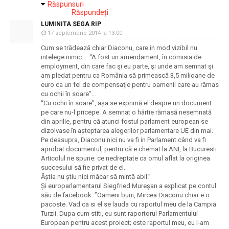
Răspunsuri
Răspundeți
LUMINITA SEGA RIP
17 septembrie 2014 la 13:00
Cum se trădează chiar Diaconu, care in mod vizibil nu
intelege nimic: –“A fost un amendament, în comisia de
employment, din care fac şi eu parte, şi unde am semnat şi
am pledat pentru ca România să primească 3,5 milioane de
euro ca un fel de compensaţie pentru oamenii care au rămas
cu ochii în soare”…
“Cu ochii în soare”, așa se exprimă el despre un document
pe care nu-l pricepe. A semnat o hârtie rămasă nesemnată
din aprilie, pentru că atunci fostul parlament european se
dizolvase în așteptarea alegerilor parlamentare UE din mai.
Pe deasupra, Diaconu nici nu va fi in Parlament când va fi
aprobat documentul, pentru că e chemat la ANI, la Bucuresti.
Articolul ne spune: ce nedreptate ca omul aflat la originea
succesului să fie privat de el.
Ăștia nu știu nici măcar să mintă abil.”
Și europarlamentarul Siegfried Mureșan a explicat pe contul
său de facebook: ”Oameni buni, Mircea Diaconu chiar e o
pacoste. Vad ca si el se lauda cu raportul meu de la Campia
Turzii. Dupa cum stiti, eu sunt raportorul Parlamentului
European pentru acest proiect; este raportul meu, eu l-am