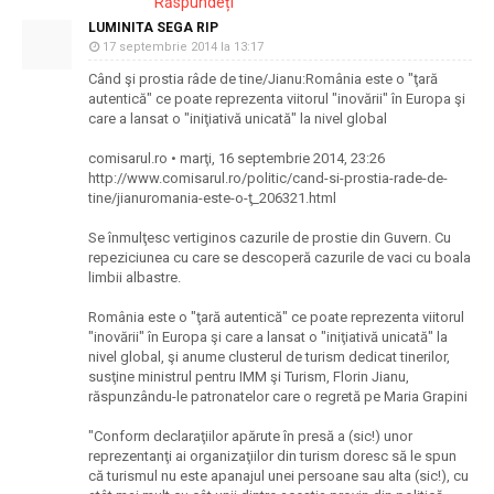
Răspundeți
LUMINITA SEGA RIP
17 septembrie 2014 la 13:17
Când şi prostia râde de tine/Jianu:România este o "ţară
autentică" ce poate reprezenta viitorul "inovării" în Europa şi
care a lansat o "iniţiativă unicată" la nivel global
comisarul.ro • marţi, 16 septembrie 2014, 23:26
http://www.comisarul.ro/politic/cand-si-prostia-rade-de-
tine/jianuromania-este-o-ţ_206321.html
Se înmulţesc vertiginos cazurile de prostie din Guvern. Cu
repeziciunea cu care se descoperă cazurile de vaci cu boala
limbii albastre.
România este o "ţară autentică" ce poate reprezenta viitorul
"inovării" în Europa şi care a lansat o "iniţiativă unicată" la
nivel global, şi anume clusterul de turism dedicat tinerilor,
susţine ministrul pentru IMM şi Turism, Florin Jianu,
răspunzându-le patronatelor care o regretă pe Maria Grapini
"Conform declaraţiilor apărute în presă a (sic!) unor
reprezentanţi ai organizaţiilor din turism doresc să le spun
că turismul nu este apanajul unei persoane sau alta (sic!), cu