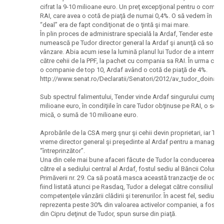
cifrat la 9-10 milioane euro. Un preţ excepţional pentru o comp
RAI, care avea o cotă de piaţă de numai 0,4%. O să vedem în scu
“deal” era de fapt condiţionat de o ţintă şi mai mare.
În plin proces de administrare specială la Ardaf, Tender este “încu
numească pe Tudor director general la Ardaf şi anunţă că socie
vânzare. Abia acum iese la lumină planul lui Tudor de a interme
către cehii de la PPF, la pachet cu compania sa RAI. În urma cum
o companie de top 10, Ardaf având o cotă de piaţă de 4%.
http://www.senat.ro/Declaratii/Senatori/2012/av_tudor_doina
Sub spectrul falimentului, Tender vinde Ardaf singurului cumpăr
milioane euro, în condiţiile în care Tudor obţinuse pe RAI, o soci
mică, o sumă de 10 milioane euro.
Aprobările de la CSA merg şnur şi cehii devin proprietari, iar T
vreme director general şi preşedinte al Ardaf pentru a manageria
“întreprinzător”.
Una din cele mai bune afaceri făcute de Tudor la conducerea Ar
către el a sediului central al Ardaf, fostul sediu al Băncii Column
Primăverii nr. 29. Ca să poată masca această tranzacţie de ochii i
fiind listată atunci pe Rasdaq, Tudor a delegat către consiliul de
competenţele vânzării clădirii şi terenurilor. În acest fel, sediul ce
reprezenta peste 30% din valoarea activelor companiei, a fost v
din Cipru deţinut de Tudor, spun surse din piaţă.