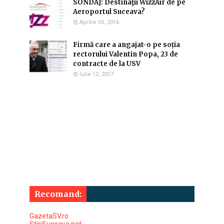
SONDAJ: Destinaţii WizzAir de pe
Aeroportul Suceava?
Aprilie 05, 2016
Firmă care a angajat-o pe soția
rectorului Valentin Popa, 23 de
contracte de la USV
Iulie 12, 2017
Recomand:
GazetaSV.ro
StiriSuceava.net