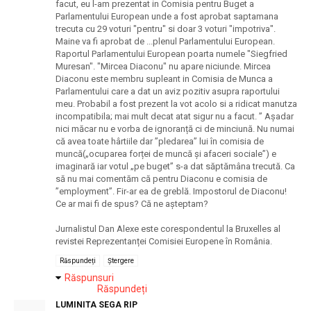
facut, eu l-am prezentat in Comisia pentru Buget a
Parlamentului European unde a fost aprobat saptamana
trecuta cu 29 voturi "pentru" si doar 3 voturi "impotriva".
Maine va fi aprobat de ...plenul Parlamentului European.
Raportul Parlamentului European poarta numele "Siegfried
Muresan". "Mircea Diaconu" nu apare niciunde. Mircea
Diaconu este membru supleant in Comisia de Munca a
Parlamentului care a dat un aviz pozitiv asupra raportului
meu. Probabil a fost prezent la vot acolo si a ridicat manutza
incompatibila; mai mult decat atat sigur nu a facut. ” Așadar
nici măcar nu e vorba de ignoranță ci de minciună. Nu numai
că avea toate hârtiile dar ”pledarea” lui în comisia de
muncă(„ocuparea forței de muncă și afaceri sociale”) e
imaginară iar votul „pe buget” s-a dat săptămâna trecută. Ca
să nu mai comentăm că pentru Diaconu e comisia de
”employment”. Fir-ar ea de greblă. Impostorul de Diaconu!
Ce ar mai fi de spus? Că ne așteptam?
Jurnalistul Dan Alexe este corespondentul la Bruxelles al
revistei Reprezentanței Comisiei Europene în România.
Răspundeți
Ștergere
Răspunsuri
Răspundeți
LUMINITA SEGA RIP