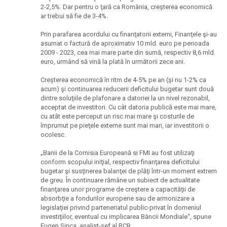
2-2,5%. Dar pentru o ţară ca România, creşterea economică
ar trebui să fie de 3-4%.
Prin parafarea acordului cu finanţatorii externi, Finanţele şi-au
asumat o factură de aproximativ 10 mld. euro pe perioada
2009 - 2023, cea mai mare parte din sumă, respectiv 8,6 mld.
euro, urmând să vină la plată în următorii zece ani.
Creşterea economică în ritm de 4-5% pe an (şi nu 1-2% ca
acum) şi continuarea reducerii deficitului bugetar sunt două
dintre soluţiile de plafonare a datoriei la un nivel rezonabil,
acceptat de investitori. Cu cât datoria publică este mai mare,
cu atât este perceput un risc mai mare şi costurile de
împrumut pe pieţele externe sunt mai mari, iar investitorii o
ocolesc.
„Banii de la Comisia Europeană si FMI au fost utilizaţi
conform scopului iniţial, respectiv finanţarea deficitului
bugetar şi susţinerea balanţei de plăţi într-un moment extrem
de greu. În continuare rămâne un subiect de actualitate
finanţarea unor programe de creştere a capacităţii de
absorbţie a fondurilor europene sau de armonizare a
legislaţiei privind parteneriatul public-privat în domeniul
investiţiilor, eventual cu implicarea Băncii Mondiale“, spune
Eugen Sinca, analist-şef al BCR.