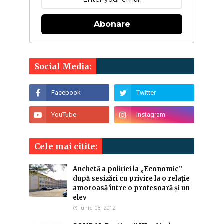
Abonare
Social Media:
Cele mai citite:
Anchetă a poliției la „Economic”
după sesizări cu privire la o relație
amoroasă între o profesoară și un
elev
Iunie 08, 2012