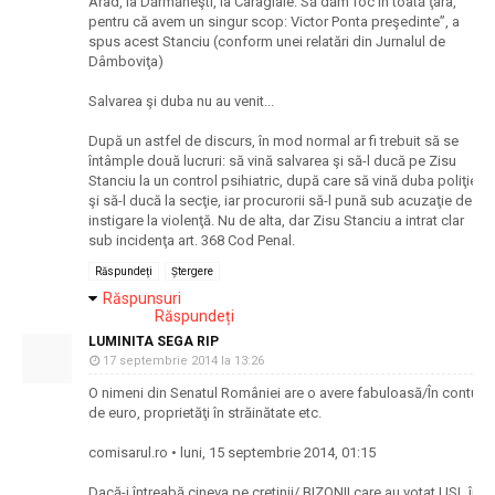
Arad, la Dărmăneşti, la Caragiale. Să dăm foc în toată ţara,
pentru că avem un singur scop: Victor Ponta preşedinte”, a
spus acest Stanciu (conform unei relatări din Jurnalul de
Dâmboviţa)
Salvarea şi duba nu au venit...
După un astfel de discurs, în mod normal ar fi trebuit să se
întâmple două lucruri: să vină salvarea şi să-l ducă pe Zisu
Stanciu la un control psihiatric, după care să vină duba poliţiei
şi să-l ducă la secţie, iar procurorii să-l pună sub acuzaţie de
instigare la violenţă. Nu de alta, dar Zisu Stanciu a intrat clar
sub incidenţa art. 368 Cod Penal.
Răspundeți
Ștergere
Răspunsuri
Răspundeți
LUMINITA SEGA RIP
17 septembrie 2014 la 13:26
O nimeni din Senatul României are o avere fabuloasă/În conturil
de euro, proprietăţi în străinătate etc.
comisarul.ro • luni, 15 septembrie 2014, 01:15
Dacă-i întreabă cineva pe cretinii/ BIZONII care au votat USL în 