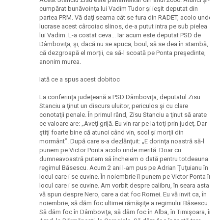
cumpărat bunăvoinţa lui Vadim Tudor şi ieşit deputat din
partea PRM. Vă daţi seama cât se fura din RADET, acolo unde
lucrase acest cârcoiac slinos, de-a putut intra pe sub pielea
lui Vadim. L-a costat ceva... Iar acum este deputat PSD de
Dâmboviţa, şi, dacă nu se apuca, boul, să se dea în stambă,
că dezgroapă el morţii, ca să-l scoată pe Ponta preşedinte,
anonim murea.
Iată ce a spus acest dobitoc
La conferinţa judeţeană a PSD Dâmboviţa, deputatul Zisu
Stanciu a ţinut un discurs uluitor, periculos şi cu clare
conotaţii penale. În primul rând, Zisu Stanciu a ţinut să arate
ce valoare are: „Aveţi grijă. Eu vin rar pe la toţi prin judeţ. Dar
ştiţi foarte bine că atunci când vin, scol şi morţii din
mormânt”. După care s-a dezlănţuit: „E dorinţa noastră să-l
punem pe Victor Ponta acolo unde merită. Doar cu
dumneavoastră putem să încheiem o dată pentru totdeauna
regimul Băsescu. Acum 2 ani l-am pus pe Adrian Ţuţuianu în
locul care i se cuvine. În noiembrie îl punem pe Victor Ponta în
locul care i se cuvine. Am vorbit despre calibru, în seara asta
vă spun despre Nero, care a dat foc Romei. Eu vă invit ca, în
noiembrie, să dăm foc ultimei rămăşiţe a regimului Băsescu.
Să dăm foc în Dâmboviţa, să dăm foc în Alba, în Timişoara, în