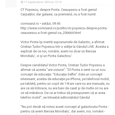
17 septembrie 2014 la 13:13
CT Popescu, despre Ponta. Ceauşescu a fost geniul
Carpaţilor, dar galaxie, ca premierul, nu a fost numit
comisarul.ro • astăzi, 09:45
http://www.comisarul.ro/politic/ct-popescu-despre-ponta-
ceausescu-a-fost-geniul-ca_206664.html
Victor Ponta îşi merită supranumele de Galactic, a afirmat
Cristian Tudor Popescu într-o ediţie la Gândul LIVE. Acesta a
explicat de ce noi, românii, avem nu doar un Bercea
Mondialu', ci şi un Ponta Galacticu'.
Despre candidatul Victor Ponta, Cristian Tudor Popescu a
afirmat că acesta "are viziune": "Dl Ponta a venit cu un nou
concept de educaţie: "Educaţia Selfie". Este un concept
interesant, acesta de educaţie pe iPhone, pe telefonul mobil,
pe tabletă, pentru un copil de 7-8 ani care nu are manuale, nu
are ce să îmbrace, nu are bani de caiet şi de multe ori nu are
ce să mănânce. De ce ar trebui să presupunem că ar avea
telefon mobil", se întreabă editorialistul Gândul
"Nu pot decât să notez acest concept al galacticului Ponta -
pentru că avem Bercea Mondialu', dar avem, noi, românii -