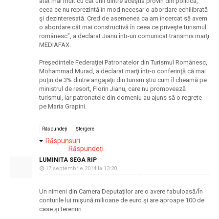
atât mai mult cu cât unii dintre aceştia provin din politică,
ceea ce nu reprezintă în mod necesar o abordare echilibrată
şi dezinteresată. Cred de asemenea ca am încercat să avem
o abordare cât mai constructivă în ceea ce priveşte turismul
românesc", a declarat Jianu într-un comunicat transmis marţi
MEDIAFAX.
Preşedintele Federaţiei Patronatelor din Turismul Românesc,
Mohammad Murad, a declarat marţi într-o conferinţă că mai
puţin de 3% dintre angajaţii din turism ştiu cum îl cheamă pe
ministrul de resort, Florin Jianu, care nu promovează
turismul, iar patronatele din domeniu au ajuns să o regrete
pe Maria Grapini.
Răspundeți
Ștergere
Răspunsuri
Răspundeți
LUMINITA SEGA RIP
17 septembrie 2014 la 13:20
Un nimeni din Camera Deputaţilor are o avere fabuloasă/În
conturile lui mişună milioane de euro şi are aproape 100 de
case şi terenuri