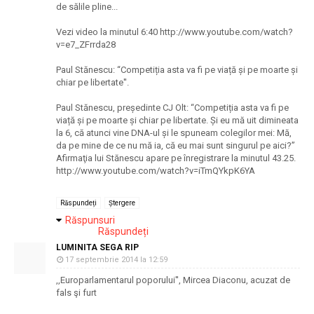
de sălile pline...
Vezi video la minutul 6:40 http://www.youtube.com/watch?
v=e7_ZFrrda28
Paul Stănescu: “Competiția asta va fi pe viață și pe moarte și
chiar pe libertate''.
Paul Stănescu, președinte CJ Olt: “Competiția asta va fi pe
viață și pe moarte și chiar pe libertate. Și eu mă uit dimineata
la 6, că atunci vine DNA-ul și le spuneam colegilor mei: Mă,
da pe mine de ce nu mă ia, că eu mai sunt singurul pe aici?”
Afirmaţia lui Stănescu apare pe înregistrare la minutul 43.25.
http://www.youtube.com/watch?v=iTmQYkpK6YA
Răspundeți
Ștergere
Răspunsuri
Răspundeți
LUMINITA SEGA RIP
17 septembrie 2014 la 12:59
,,Europarlamentarul poporului'', Mircea Diaconu, acuzat de
fals şi furt