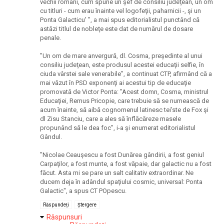
vechii români, cum spune un şef de consiliu judeţean, un om
cu titluri - cum erau înainte vel logofeţii, paharnicii -, şi un
Ponta Galacticu' ", a mai spus editorialistul punctând că
astăzi titlul de nobleţe este dat de numărul de dosare
penale.
"Un om de mare anvergură, dl. Cosma, preşedinte al unui
consiliu judeţean, este produsul acestei educaţii selfie, în
ciuda vârstei sale venerabile", a continuat CTP, afirmând că a
mai văzut în PSD exponenţi ai acestui tip de educaţie
promovată de Victor Ponta: "Acest domn, Cosma, ministrul
Educaţiei, Remus Pricopie, care trebuie să se numească de
acum înainte, să aibă cognomenul latinesc tei'ste de Fox şi
dl Zisu Stanciu, care a ales să înflăcăreze masele
propunând să le dea foc", i-a şi enumerat editorialistul
Gândul.
"Nicolae Ceauşescu a fost Dunărea gândirii, a fost geniul
Carpaţilor, a fost munte, a fost văpaie, dar galactic nu a fost
făcut. Asta mi se pare un salt calitativ extraordinar. Ne
ducem deja în adândul spaţiului cosmic, universal: Ponta
Galactic", a spus CT POpescu.
Răspundeți
Ștergere
Răspunsuri