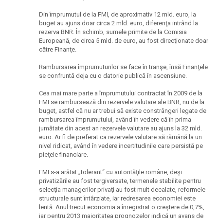
Din împrumutul de la FMI, de aproximativ 12 mld. euro, la
buget au ajuns doar circa 2 mld. euro, diferenţa intrând la
rezerva BNR. În schimb, sumele primite de la Comisia
Europeană, de circa 5 mld. de euro, au fost direcţionate doar
către Finanţe.
Rambursarea împrumuturilor se face în tranşe, însă Finanţele
se confruntă deja cu o datorie publică în ascensiune.
Cea mai mare parte a împrumutului contractat în 2009 de la
FMI se rambursează din rezervele valutare ale BNR, nu de la
buget, astfel că nu ar trebui să existe constrângeri legate de
rambursarea împrumutului, având în vedere că în prima
jumătate din acest an rezervele valutare au ajuns la 32 mld.
euro. Ar fi de preferat ca rezervele valutare să rămână la un
nivel ridicat, având în vedere incertitudinile care persistă pe
pieţele financiare.
FMI s-a arătat „tolerant“ cu autorităţile române, deşi
privatizările au fost tergiversate, termenele stabilite pentru
selecţia managerilor privaţi au fost mult decalate, reformele
structurale sunt întârziate, iar redresarea economiei este
lentă. Anul trecut economia a înregistrat o creştere de 0,7%,
iar pentru 2013 majoritatea prognozelor indică un avans de