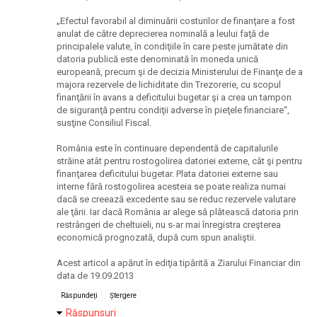
„Efectul favorabil al diminuării costurilor de finanţare a fost
anulat de către deprecierea nominală a leului faţă de
principalele valute, în condiţiile în care peste jumătate din
datoria publică este denominată în moneda unică
europeană, precum şi de decizia Ministerului de Finanţe de a
majora rezervele de lichiditate din Trezorerie, cu scopul
finanţării în avans a deficitului bugetar şi a crea un tampon
de siguranţă pentru condiţii adverse în pieţele financiare“,
susţine Consiliul Fiscal.
România este în continuare dependentă de capitalurile
străine atât pentru rostogolirea datoriei externe, cât şi pentru
finanţarea deficitului bugetar. Plata datoriei externe sau
interne fără rostogolirea acesteia se poate realiza numai
dacă se creează excedente sau se reduc rezervele valutare
ale ţării. Iar dacă România ar alege să plătească datoria prin
restrângeri de cheltuieli, nu s-ar mai înregistra creşterea
economică prognozată, după cum spun analiştii.
Acest articol a apărut în ediţia tipărită a Ziarului Financiar din
data de 19.09.2013
Răspundeți
Ștergere
Răspunsuri