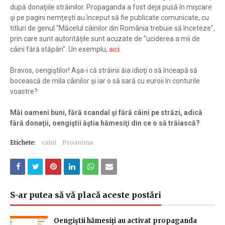
după donaţiile străinilor. Propaganda a fost deja pusă în mişcare
şi pe pagini nemţeşti au început să fie publicate comunicate, cu
titluri de genul "Măcelul câinilor din România trebuie să înceteze",
prin care sunt autorităţile sunt acuzate de "uciderea a mii de
câini fără stăpân". Un exemplu,
aici
.
Bravos, oengiştilor! Aşa-i că străinii ăia idioţi o să înceapă să
bocească de mila câinilor şi iar o să sară cu euroii în conturile
voastre?
Măi oameni buni, fără scandal şi fără câini pe străzi, adică
fără donaţii, oengiştii ăştia hămesiţi din ce o să trăiască?
Etichete:
caini
Proanima
S-ar putea să vă placă aceste postări
Oengiştii hămesiţi au activat propaganda