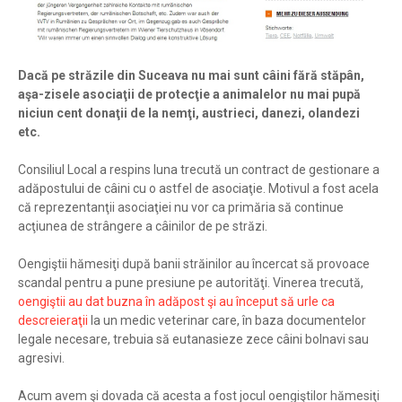
Dacă pe străzile din Suceava nu mai sunt câini fără stăpân,
aşa-zisele asociaţii de protecţie a animalelor nu mai pupă
niciun cent donaţii de la nemţi, austrieci, danezi, olandezi
etc.
Consiliul Local a respins luna trecută un contract de gestionare a
adăpostului de câini cu o astfel de asociaţie. Motivul a fost acela
că reprezentanţii asociaţiei nu vor ca primăria să continue
acţiunea de strângere a câinilor de pe străzi.
Oengiştii hămesiţi după banii străinilor au încercat să provoace
scandal pentru a pune presiune pe autorităţi. Vinerea trecută,
oengiştii au dat buzna în adăpost şi au început să urle ca
descreieraţii
la un medic veterinar care, în baza documentelor
legale necesare, trebuia să eutanasieze zece câini bolnavi sau
agresivi.
Acum avem şi dovada că acesta a fost jocul oengiştilor hămesiţi