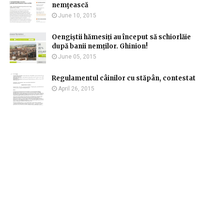
nemţească
June 10, 2015
Oengiștii hămesiți au început să schiorlăie
după banii nemților. Ghinion!
June 05, 2015
Regulamentul câinilor cu stăpân, contestat
April 26, 2015