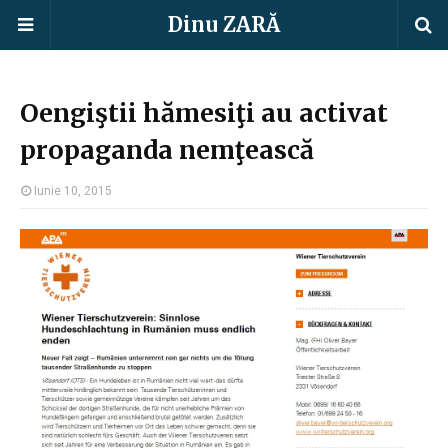
Dinu ZARĂ
Oengiştii hămesiţi au activat
propaganda nemţească
Iunie 10, 2015