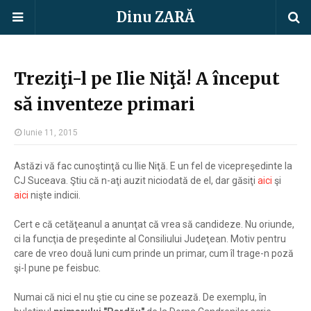
Dinu ZARĂ
Treziţi-l pe Ilie Niţă! A început
să inventeze primari
Iunie 11, 2015
Astăzi vă fac cunoştinţă cu Ilie Niţă. E un fel de vicepreşedinte la
CJ Suceava. Ştiu că n-aţi auzit niciodată de el, dar găsiţi
aici
şi
aici
nişte indicii.
Cert e că cetăţeanul a anunţat că vrea să candideze. Nu oriunde,
ci la funcţia de preşedinte al Consiliului Judeţean. Motiv pentru
care de vreo două luni cum prinde un primar, cum îl trage-n poză
şi-l pune pe feisbuc.
Numai că nici el nu ştie cu cine se pozează. De exemplu, în