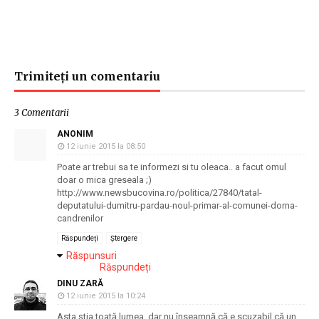
Trimiteți un comentariu
3 Comentarii
ANONIM
12 iunie 2015 la 08:50
Poate ar trebui sa te informezi si tu oleaca.. a facut omul
doar o mica greseala ;)
http://www.newsbucovina.ro/politica/27840/tatal-
deputatului-dumitru-pardau-noul-primar-al-comunei-dorna-
candrenilor
Răspundeți
Ștergere
Răspunsuri
Răspundeți
DINU ZARĂ
12 iunie 2015 la 10:24
Asta ştia toată lumea, dar nu înseamnă că e scuzabil că un