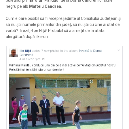
buletinul
primarului "Pardău"
de la Dorna Candrenilor scrie
negru pe alb
Mafteiu Candrea
.
Cum e oare posibil să fii vicepreşedinte al Consiliului Judeţean şi
să nu ştii numele primarilor din judeţ, să nu ştii cu cine ai stat de
vorbă? Treziţi-l pe Niţă! Probabil că a ameţit de la atâta
alergătură după like-uri.