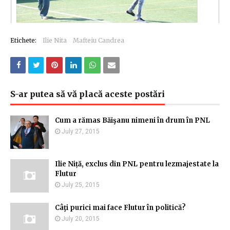
Etichete:
Ilie Nita
Mafteiu Candrea
S-ar putea să vă placă aceste postări
Cum a rămas Băişanu nimeni în drum în PNL
July 27, 2015
Ilie Niță, exclus din PNL pentru lezmajestate la
Flutur
July 25, 2015
Câţi purici mai face Flutur în politică?
July 20, 2015