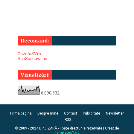
Recomand:
GazetaSV.ro
StiriSuceava.net
Vizualizări:
6,090,532
Prima pagină
Despre mine
Contact
Publicitate
Newsletter
RSS
© 2009 - 2024 Dinu ZARĂ - Toate drepturile rezervate | Creat de
TemplatesYard