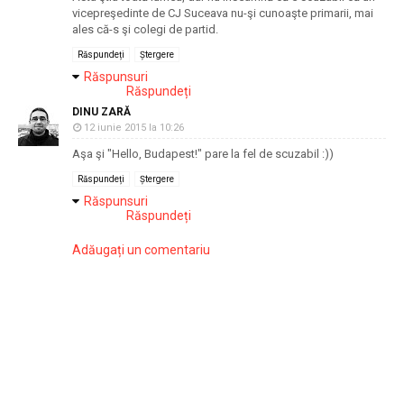
vicepreşedinte de CJ Suceava nu-şi cunoaşte primarii, mai
ales că-s şi colegi de partid.
Răspundeți
Ștergere
Răspunsuri
Răspundeți
DINU ZARĂ
12 iunie 2015 la 10:26
Aşa şi "Hello, Budapest!" pare la fel de scuzabil :))
Răspundeți
Ștergere
Răspunsuri
Răspundeți
Adăugați un comentariu