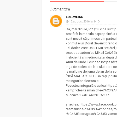
1 Comentarii
EDELWEISS
12 august 2016 la 14:04
Da, măi dinule, Io* știu cine sunt p
om târât în mocirla sapropelică a P
sunt nevoit să primesc din partea 
- primul e un Dorel devenit brand 
- al doilea este Oniu Liviu Stejărel
pseudoacademice Mikail Co&Gălnice
ineficiență și mediocritate, după do
Amu de unde îi cunosc Io* pe nătăr
Inga de acilea, de la o uluitoare 
la mai bine de juma de an de la sc
ÎNCĂ MAI FACE SLUJ în fața politruc
mitingurilor electorale.
Povestea integrală e acilea htt
kampf-des-tasmaniche-d%C3%A4mo
suceava/1740144326197277
și acilea: https://www.facebook
tasmaniche-d%C3%A4mondes/r
r%C4%83pciugoas%C4%83-vamos-