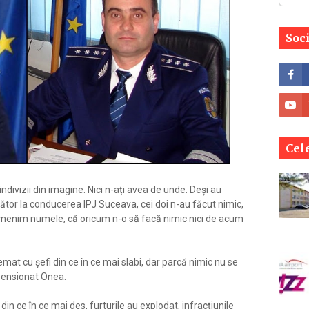
Soc
Cele
ndivizii din imagine. Nici n-ați avea de unde. Deși au
tor la conducerea IPJ Suceava, cei doi n-au făcut nimic,
 pomenim numele, că oricum n-o să facă nimic nici de acum
temat cu șefi din ce în ce mai slabi, dar parcă nimic nu se
pensionat Onea.
in ce în ce mai des, furturile au explodat, infracțiunile