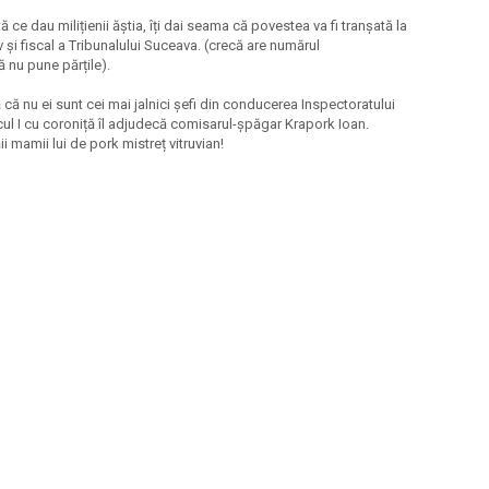
ce dau milițienii ăștia, îți dai seama că povestea va fi tranșată la
 și fiscal a Tribunalului Suceava. (crecă are numărul
 nu pune părțile).
ă că nu ei sunt cei mai jalnici șefi din conducerea Inspectoratului
cul I cu coroniță îl adjudecă comisarul-șpăgar Krapork Ioan.
ii mamii lui de pork mistreț vitruvian!