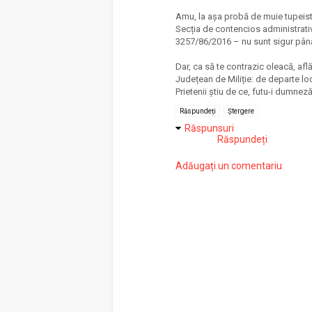
Amu, la așa probă de muie tupeistă 
Secția de contencios administrativ
3257/86/2016 – nu sunt sigur până
Dar, ca să te contrazic oleacă, afl
Județean de Miliție: de departe lo
Prietenii știu de ce, futu-i dumneză
Răspundeți
Ștergere
Răspunsuri
Răspundeți
Adăugați un comentariu