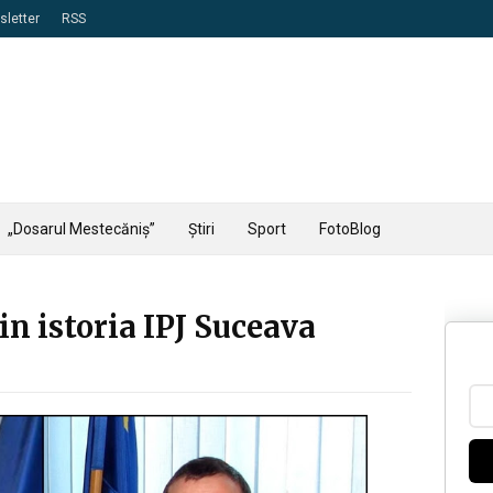
letter
RSS
„Dosarul Mestecăniș”
Știri
Sport
FotoBlog
din istoria IPJ Suceava