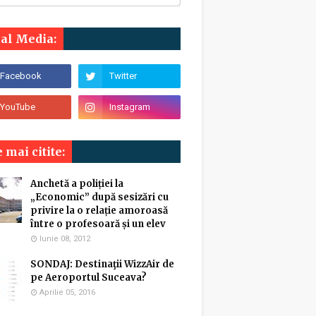
ial Media:
 mai citite:
Anchetă a poliției la
„Economic” după sesizări cu
privire la o relație amoroasă
între o profesoară și un elev
Iunie 08, 2012
SONDAJ: Destinaţii WizzAir de
pe Aeroportul Suceava?
Aprilie 05, 2016