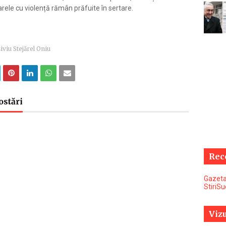
ele cu violență rămân prăfuite în sertare.
iviu Stejărel Oniu
ostări
Rec
Gazeta
StiriS
Vizu