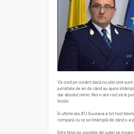
Vă cred pe cuvânt dacă nu știți cine sunt i
jumătate de an de când au ajuns întâmplă
dar absolut nimic. Nici n-are rost să le
încolo.
În ultimii ani, IPJ Suceava a tot fost bles
compară cu ce se întâmplă de când s-a 
Între timp pe șoselele din județ se moare d