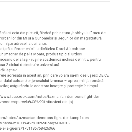
âcălicii ceia din pictură, fiindcă prin natura „hobby-ului” meu de
orcanilor din MI și a Gunoaielor și Jegurilor din magistratură,
lor niște adrese halucinante:
de țară al Rroemenicii - adicătelea Dorel Aiacoboae.
, un jmecher de pe la Moara, produs tipic al urdorii
anu de la Iași - rușine academică închisă definitiv, pentru
ar 2 cicluri de instruire universitară.
ăii ăștia?
cerere adresată în acest an, prin care voiam să-mi deslușesc DE CE,
andalul coloanelor jeneralului izmenar – oprea, miliția română
ilor, asigurându-le acestora însoțire și protecție în timpul
ps://www.facebook.com/notes/tazmanian-demoons-fight-der-
ndes/purcelu%C8%99ii-vitruvieni-din-ipj-
.com/notes/tazmanian-demoons-fight-der-kampf-des-
osinanta-m%C3%A2r%C8%9Boag%C4%83-
a-la-guerra/1751186768426366