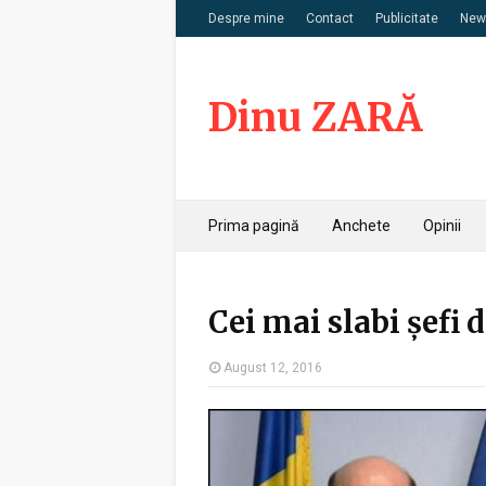
Despre mine
Contact
Publicitate
News
Dinu ZARĂ
Prima pagină
Anchete
Opinii
Cei mai slabi șefi 
August 12, 2016