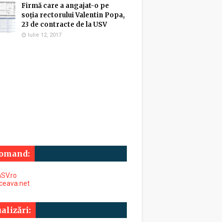
Firmă care a angajat-o pe
soția rectorului Valentin Popa,
23 de contracte de la USV
Iulie 12, 2017
omand:
SV.ro
uceava.net
alizări: