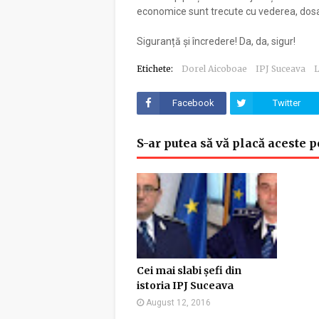
economice sunt trecute cu vederea, dosar
Siguranță și încredere! Da, da, sigur!
Etichete:
Dorel Aicoboae
IPJ Suceava
L
Facebook
Twitter
S-ar putea să vă placă aceste p
Cei mai slabi șefi din
istoria IPJ Suceava
August 12, 2016