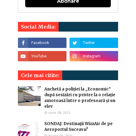
Abonare
Social Media:
Cele mai citite:
Anchetă a poliției la „Economic”
după sesizări cu privire la o relație
amoroasă între o profesoară și un
elev
Iunie 08, 2012
SONDAJ: Destinaţii WizzAir de pe
Aeroportul Suceava?
Aprilie 05, 2016