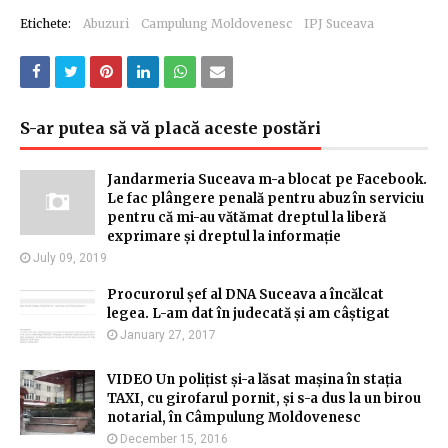
Etichete:
Abuzuri
Campulung Moldovenesc
IPJ Suceava
S-ar putea să vă placă aceste postări
Jandarmeria Suceava m-a blocat pe Facebook.
Le fac plângere penală pentru abuz în serviciu
pentru că mi-au vătămat dreptul la liberă
exprimare și dreptul la informație
July 09, 2019
Procurorul șef al DNA Suceava a încălcat
legea. L-am dat în judecată și am câștigat
January 27, 2017
VIDEO Un polițist și-a lăsat mașina în stația
TAXI, cu girofarul pornit, și s-a dus la un birou
notarial, în Câmpulung Moldovenesc
December 15, 2016