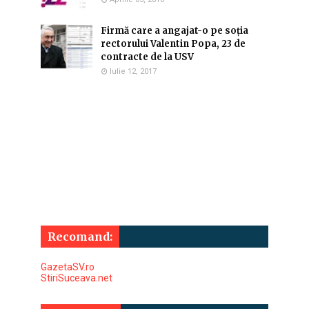
Firmă care a angajat-o pe soția
rectorului Valentin Popa, 23 de
contracte de la USV
Iulie 12, 2017
Recomand:
GazetaSV.ro
StiriSuceava.net