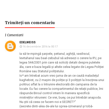
Trimiteți un comentariu
1 Comentarii
EDELWEISS
16 decembrie 2016 la 00:17
Ia să te-mpingă șarpele, șeitanul, aghiță, vasiliscul,
levitahanul sau baal-zebubul să adresezi o cerere la IPJ, pe
legea 544/2001 prin care să soliciți detalii despre puletele
ăla, care e baza legală și altele celea legate de Legea Poliției
Române sau Statutul polițistului.
Io* am întrebat acum vreo juma de an ce caută maladețul
kaghebist, cu 2 mașini de poliție și 3 polițiști la însoțirea unui
politruc aflat la o întrunire electorală din campania de la
locale. Eu fac cerere la compartimentul de relații publice, îmi
răspunde Biroul control intern în maniera specifică
mistreților vitruvieni: Ce vrei, buey, ce pui întrebări anapoda.
Nu știi că ceea ce facem noi e SECRET?”
(secrete dintr-alea de-ale lui oprea-izmenarul și tobă-