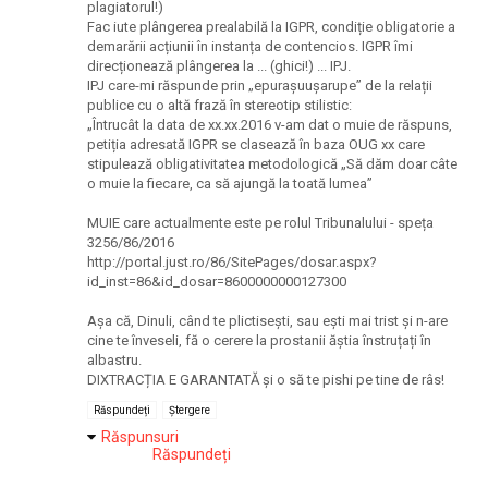
plagiatorul!)
Fac iute plângerea prealabilă la IGPR, condiție obligatorie a
demarării acțiunii în instanța de contencios. IGPR îmi
direcționează plângerea la ... (ghici!) ... IPJ.
IPJ care-mi răspunde prin „epurașuușarupe” de la relații
publice cu o altă frază în stereotip stilistic:
„Întrucât la data de xx.xx.2016 v-am dat o muie de răspuns,
petiția adresată IGPR se clasează în baza OUG xx care
stipulează obligativitatea metodologică „Să dăm doar câte
o muie la fiecare, ca să ajungă la toată lumea”
MUIE care actualmente este pe rolul Tribunalului - speța
3256/86/2016
http://portal.just.ro/86/SitePages/dosar.aspx?
id_inst=86&id_dosar=8600000000127300
Așa că, Dinuli, când te plictisești, sau ești mai trist și n-are
cine te înveseli, fă o cerere la prostanii ăștia înstruțați în
albastru.
DIXTRACȚIA E GARANTATĂ și o să te pishi pe tine de râs!
Răspundeți
Ștergere
Răspunsuri
Răspundeți