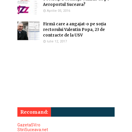
Aeroportul Suceava?
Aprilie 05, 2016
Firmă care a angajat-o pe soția
rectorului Valentin Popa, 23 de
contracte de la USV
Iulie 12, 2017
Recomand:
GazetaSV.ro
StiriSuceava.net