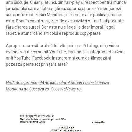
altă discuție. Chiar și atunci, din fair-play și respect pentru munca
jurnalistului care a obținut știrea, cutuma spune să menționezi
sursa informației. Nici Monitorul, nici multe alte publicații nu fac
asta. Doar în cazul meu, zeci de exclusivități mi-au fost preluate
fără citarea sursei. Dar asta nu e ilegal, e doar imoral. Ilegal,
repet, e atunci când articolul e reprodus copy-paste.
Apropo, m-am săturat să tot văd prin presă fotografii și video
având trecute ca sursă YouTube, Facebook, Instagram etc. Cine
or fi YouTube, Facebook, Instagram și cum de filmează și
pozează peste tot prin țara asta?
Hotărârea pronunțată de judecatorul Adrian Lavric în cauza
Monitorul de Suceava vs. SuceavaNews.ro: