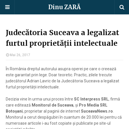
Dinu ZARĂ
Judecătoria Suceava a legalizat
furtul proprietății intelectuale
Mai 26, 2017
În România dreptul autorului asupra operei pe care o creează
este garantat prin lege. Doar teoretic. Practic, zilele trecute
judecătorul Adrian Lavric de la Judecătoria Suceava a legalizat
furtul proprietății intelectuale.
Decizia vine în urma unui proces între
SC Interpress SRL
, firmă
care editează
Monitorul de Suceava
, și
Pro Media SRL
Botoșani
, proprietar al paginii de internet
SuceavaNews.ro
.
Monitorul a cerut despăgubiri în cuantum de 20.000 lei pentru că
numeroase articole i-au fost copiate și publicate pe site-ul