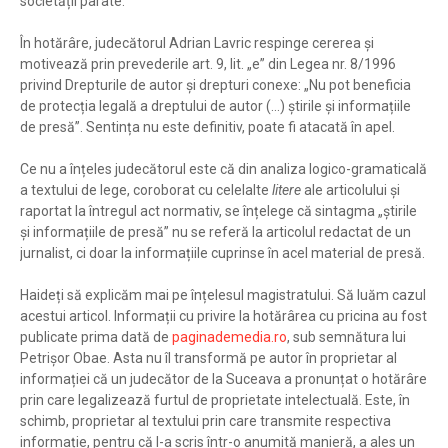
societății pârâte.
În hotărâre, judecătorul Adrian Lavric respinge cererea și
motivează prin prevederile art. 9, lit. „e” din Legea nr. 8/1996
privind Drepturile de autor și drepturi conexe: „Nu pot beneficia
de protecția legală a dreptului de autor (...) știrile și informațiile
de presă”. Sentința nu este definitiv, poate fi atacată în apel.
Ce nu a înțeles judecătorul este că din analiza logico-gramaticală
a textului de lege, coroborat cu celelalte
litere
ale articolului și
raportat la întregul act normativ, se înțelege că sintagma „știrile
și informațiile de presă” nu se referă la articolul redactat de un
jurnalist, ci doar la informațiile cuprinse în acel material de presă.
Haideți să explicăm mai pe înțelesul magistratului. Să luăm cazul
acestui articol. Informații cu privire la hotărârea cu pricina au fost
publicate prima dată de
paginademedia.ro
, sub semnătura lui
Petrișor Obae. Asta nu îl transformă pe autor în proprietar al
informației că un judecător de la Suceava a pronunțat o hotărâre
prin care legalizează furtul de proprietate intelectuală. Este, în
schimb, proprietar al textului prin care transmite respectiva
informație, pentru că l-a scris într-o anumită manieră, a ales un