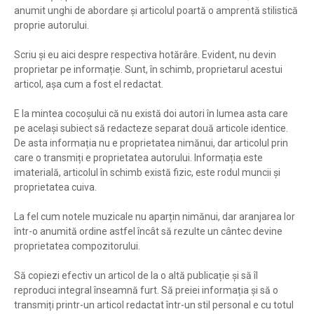
anumit unghi de abordare și articolul poartă o amprentă stilistică
proprie autorului.
Scriu și eu aici despre respectiva hotărâre. Evident, nu devin
proprietar pe informație. Sunt, în schimb, proprietarul acestui
articol, așa cum a fost el redactat.
E la mintea cocoșului că nu există doi autori în lumea asta care
pe același subiect să redacteze separat două articole identice.
De asta informația nu e proprietatea nimănui, dar articolul prin
care o transmiți e proprietatea autorului. Informația este
imaterială, articolul în schimb există fizic, este rodul muncii și
proprietatea cuiva.
La fel cum notele muzicale nu aparțin nimănui, dar aranjarea lor
într-o anumită ordine astfel încât să rezulte un cântec devine
proprietatea compozitorului.
Să copiezi efectiv un articol de la o altă publicație și să îl
reproduci integral înseamnă furt. Să preiei informația și să o
transmiți printr-un articol redactat într-un stil personal e cu totul