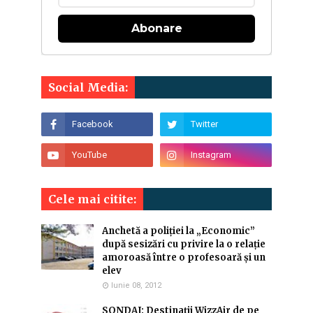
Abonare
Social Media:
Cele mai citite:
Anchetă a poliției la „Economic”
după sesizări cu privire la o relație
amoroasă între o profesoară și un
elev
Iunie 08, 2012
SONDAJ: Destinaţii WizzAir de pe