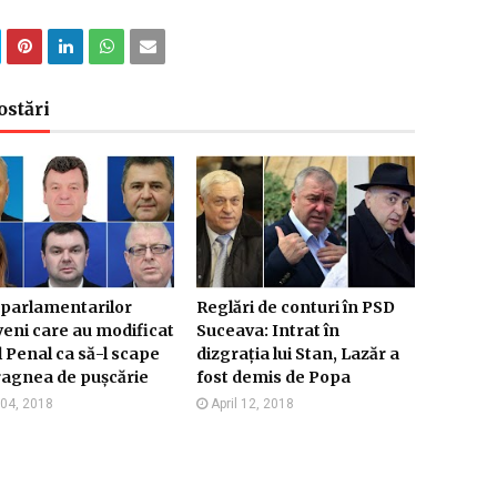
ostări
 parlamentarilor
Reglări de conturi în PSD
eni care au modificat
Suceava: Intrat în
 Penal ca să-l scape
dizgrația lui Stan, Lazăr a
agnea de pușcărie
fost demis de Popa
 04, 2018
April 12, 2018