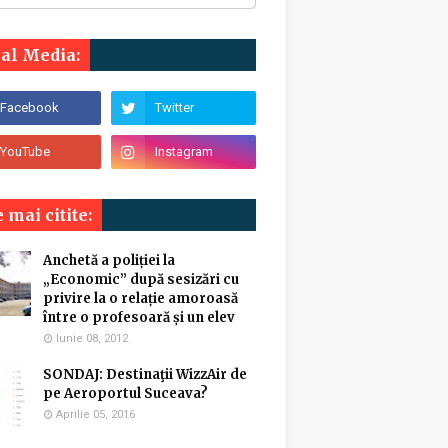
ial Media:
 mai citite:
Anchetă a poliției la
„Economic” după sesizări cu
privire la o relație amoroasă
între o profesoară și un elev
Iunie 08, 2012
SONDAJ: Destinaţii WizzAir de
pe Aeroportul Suceava?
Aprilie 05, 2016