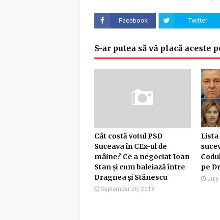
Facebook
Twitter
S-ar putea să vă placă aceste p
Cât costă votul PSD
Lista
Suceava în CEx-ul de
sucev
mâine? Ce a negociat Ioan
Codul
Stan și cum baleiază între
pe Dr
Dragnea și Stănescu
July
September 20, 2018