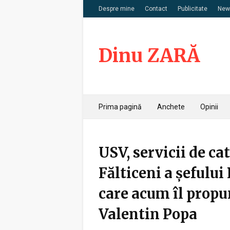
Despre mine
Contact
Publicitate
News
Dinu ZARĂ
Prima pagină
Anchete
Opinii
USV, servicii de ca
Fălticeni a șefului
care acum îl propu
Valentin Popa