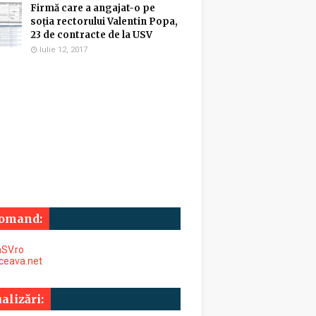
Firmă care a angajat-o pe
soția rectorului Valentin Popa,
23 de contracte de la USV
Iulie 12, 2017
omand:
SV.ro
uceava.net
alizări: