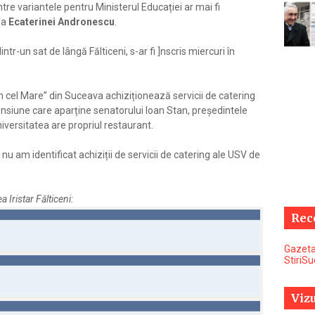
intre variantele pentru Ministerul Educației ar mai fi
ea
Ecaterinei Andronescu
.
intr-un sat de lângă Fălticeni, s-ar fi ]nscris miercuri în
n cel Mare” din Suceava achiziționează servicii de catering
 pensiune care aparține senatorului Ioan Stan, președintele
iversitatea are propriul restaurant.
 nu am identificat achiziții de servicii de catering ale USV de
 Iristar Fălticeni:
Rec
Gazeta
StiriS
Vizu