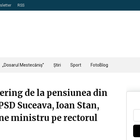
letter
RSS
„Dosarul Mestecăniș”
Știri
Sport
FotoBlog
tering de la pensiunea din
 PSD Suceava, Ioan Stan,
ne ministru pe rectorul