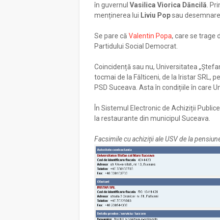
în guvernul
Vasilica Viorica Dăncilă
. Pr
menținerea lui
Liviu Pop
sau desemnar
Se pare că
Valentin Popa
, care se trage d
Partidului Social Democrat.
Coincidență sau nu, Universitatea „Ștefa
tocmai de la Fălticeni, de la Iristar SRL,
PSD Suceava. Asta în condițiile în care Un
În Sistemul Electronic de Achiziții Publice
la restaurante din municipul Suceava.
Facsimile cu achiziții ale USV de la pensiunea