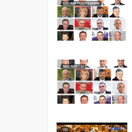
STELIANA VASILICA MIRON
RADU SURUGIU
USL