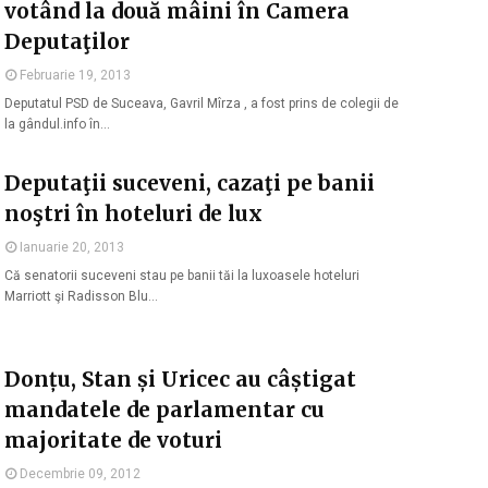
votând la două mâini în Camera
Deputaţilor
Februarie 19, 2013
Deputatul PSD de Suceava, Gavril Mîrza , a fost prins de colegii de
la gândul.info în…
Deputaţii suceveni, cazaţi pe banii
noştri în hoteluri de lux
Ianuarie 20, 2013
Că senatorii suceveni stau pe banii tăi la luxoasele hoteluri
Marriott şi Radisson Blu…
Donțu, Stan și Uricec au câștigat
mandatele de parlamentar cu
majoritate de voturi
Decembrie 09, 2012