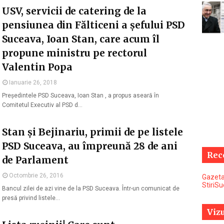
USV, servicii de catering de la
pensiunea din Fălticeni a șefului PSD
Suceava, Ioan Stan, care acum îl
propune ministru pe rectorul
Valentin Popa
Ianuarie 26, 2018
Președintele PSD Suceava, Ioan Stan , a propus aseară în
Comitetul Executiv al PSD d…
Stan și Bejinariu, primii de pe listele
PSD Suceava, au împreună 28 de ani
Rec
de Parlament
Octombrie 26, 2016
Gazeta
StiriS
Bancul zilei de azi vine de la PSD Suceava. Într-un comunicat de
presă privind listele…
Vizu