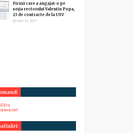
Firmă care a angajat-o pe
soția rectorului Valentin Popa,
23 de contracte de la USV
Iulie 12, 2017
omand:
SV.ro
uceava.net
alizări: