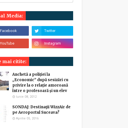
ial Media:
 mai citite:
Anchetă a poliției la
„Economic” după sesizări cu
privire la o relație amoroasă
între o profesoară și un elev
Iunie 08, 2012
SONDAJ: Destinaţii WizzAir de
pe Aeroportul Suceava?
Aprilie 05, 2016