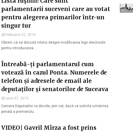
Lista ruşinii! Care sunt
parlamentarii suceveni care au votat
pentru alegerea primarilor într-un
singur tur
Februarie 02, 2016
Observ că se discută intens despre modificarea legii electorale
pentru introducerea …
Întreabă-ți parlamentarul cum
votează în cazul Ponta. Numerele de
telefon și adresele de email ale
deputaților și senatorilor de Suceava
Iunie 07, 2015
Camera Deputaților va decide, prin vot, dacă va solicita urmărirea
penală a premierulu…
VIDEO| Gavril Mîrza a fost prins