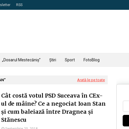
letter
RSS
„Dosarul Mestecăniș”
Știri
Sport
FotoBlog
AN
Arată-le pe toate
Cât costă votul PSD Suceava în CEx-
ul de mâine? Ce a negociat Ioan Stan
și cum baleiază între Dragnea și
Stănescu
Septembrie 20, 2018