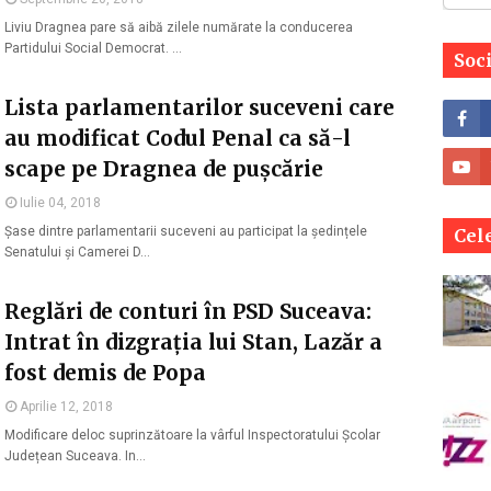
Liviu Dragnea pare să aibă zilele numărate la conducerea
Partidului Social Democrat. …
Soc
Lista parlamentarilor suceveni care
au modificat Codul Penal ca să-l
scape pe Dragnea de pușcărie
Iulie 04, 2018
Șase dintre parlamentarii suceveni au participat la ședințele
Cele
Senatului și Camerei D…
Reglări de conturi în PSD Suceava:
Intrat în dizgrația lui Stan, Lazăr a
fost demis de Popa
Aprilie 12, 2018
Modificare deloc suprinzătoare la vârful Inspectoratului Școlar
Județean Suceava. In…