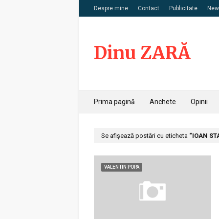
Despre mine
Contact
Publicitate
News
Dinu ZARĂ
Prima pagină
Anchete
Opinii
Se afișează postări cu eticheta
IOAN ST
VALENTIN POPA