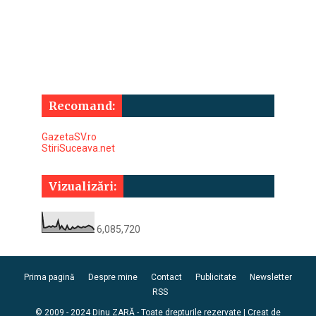
Recomand:
GazetaSV.ro
StiriSuceava.net
Vizualizări:
6,085,720
Prima pagină
Despre mine
Contact
Publicitate
Newsletter
RSS
© 2009 - 2024 Dinu ZARĂ - Toate drepturile rezervate | Creat de