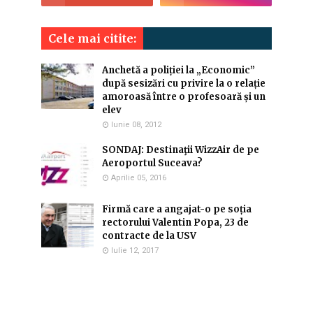
Cele mai citite:
Anchetă a poliției la „Economic”
după sesizări cu privire la o relație
amoroasă între o profesoară și un
elev
Iunie 08, 2012
SONDAJ: Destinaţii WizzAir de pe
Aeroportul Suceava?
Aprilie 05, 2016
Firmă care a angajat-o pe soția
rectorului Valentin Popa, 23 de
contracte de la USV
Iulie 12, 2017