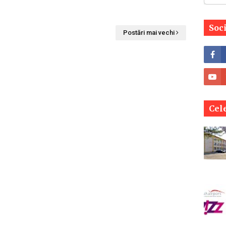
Soc
Postări mai vechi
Cele