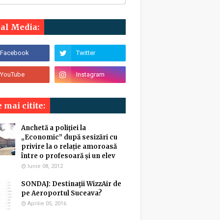
ial Media:
 mai citite:
Anchetă a poliției la
„Economic” după sesizări cu
privire la o relație amoroasă
între o profesoară și un elev
Iunie 08, 2012
SONDAJ: Destinaţii WizzAir de
pe Aeroportul Suceava?
Aprilie 05, 2016