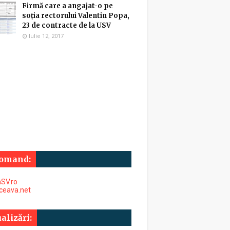
Firmă care a angajat-o pe
soția rectorului Valentin Popa,
23 de contracte de la USV
Iulie 12, 2017
omand:
SV.ro
uceava.net
alizări: