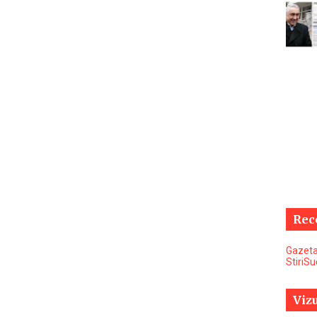
Rec
Gazeta
StiriS
Vizu