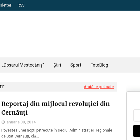
letter
RSS
„Dosarul Mestecăniș”
Știri
Sport
FotoBlog
TI
Arată-le pe toate
Reportaj din mijlocul revoluţiei din
Cernăuţi
Ianuarie 30, 2014
Povestea unei nopţi petrecute în sediul Administraţiei Regionale
de Stat Cernăuţi, clă…