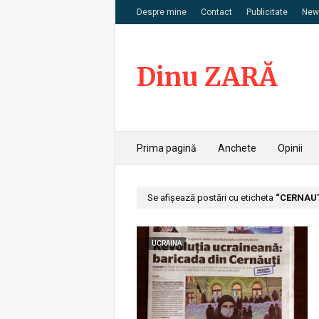
Despre mine
Contact
Publicitate
News
Dinu ZARĂ
Prima pagină
Anchete
Opinii
Se afișează postări cu eticheta
CERNAU
UCRAINA