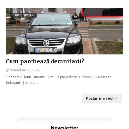
FLORIN TURCANU
Cum parchează demnitarii?
Noiembrie 27, 2012
Îl cheamă Florin Ţurcanu . Omul e preşedinte la Consiliul Judeţean
Botoşani . Şi mare …
Postări mai vechi
Newsletter