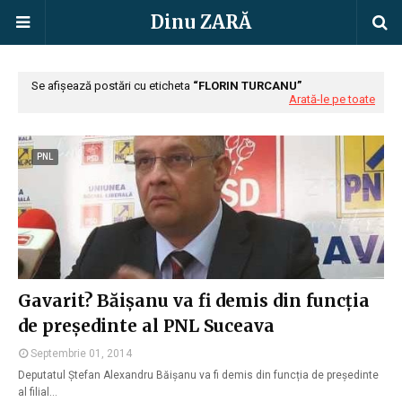
Dinu ZARĂ
Se afișează postări cu eticheta
FLORIN TURCANU
Arată-le pe toate
PNL
Gavarit? Băișanu va fi demis din funcția
de președinte al PNL Suceava
Septembrie 01, 2014
Deputatul Ștefan Alexandru Băișanu va fi demis din funcția de președinte
al filial…