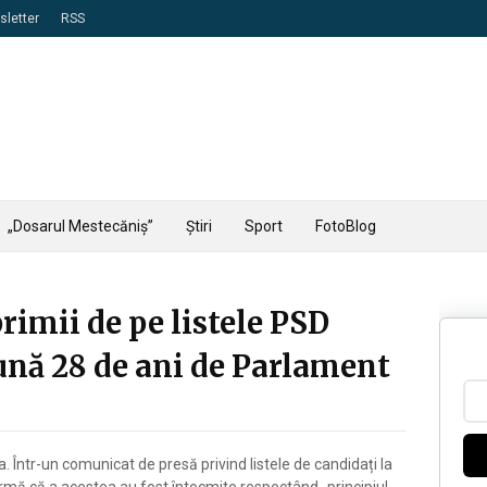
letter
RSS
„Dosarul Mestecăniș”
Știri
Sport
FotoBlog
primii de pe listele PSD
ună 28 de ani de Parlament
. Într-un comunicat de presă privind listele de candidați la