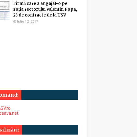
Firmă care a angajat-o pe
soția rectorului Valentin Popa,
23 de contracte de la USV
Iulie 12, 2017
omand:
SV.ro
uceava.net
alizări: