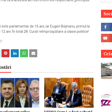
mă că a acestea au fost întocmite respectând „principiul
Soc
 este parlamentar de 16 ani, iar Eugen Bejinariu, primul la
2 ani. În total 28. Curat reîmprospătare a clasei politice!
SD
Cele
ostări