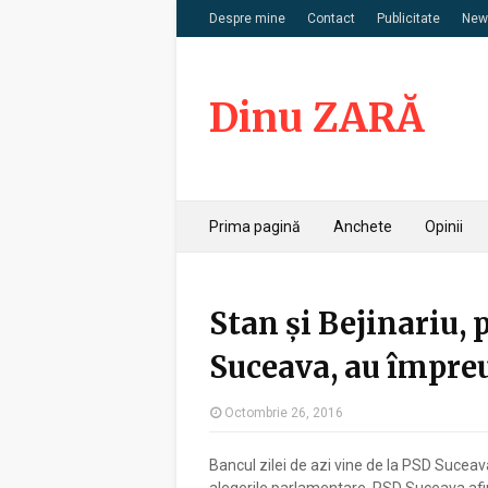
Despre mine
Contact
Publicitate
News
Dinu ZARĂ
Prima pagină
Anchete
Opinii
Stan și Bejinariu, 
Suceava, au împre
Octombrie 26, 2016
Bancul zilei de azi vine de la PSD Suceava