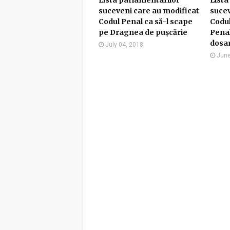
Lista parlamentarilor
Lista
suceveni care au modificat
sucev
Codul Penal ca să-l scape
Codul
pe Dragnea de pușcărie
Penal
dosa
July 04, 2018
June