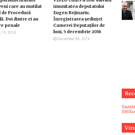
 parlamentarilor
VIDEO Cum i-a fost salvată
eni care au mutilat
imunitatea deputatului
 de Procedură
Eugen Bejinariu.
ă. Doi dintre ei au
Înregistrarea ședinței
re penale
Camerei Deputaților de
luni, 5 decembrie 2016
 19, 2018
December 06, 2016
Rec
Gazeta
StiriS
Vizu