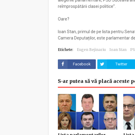
alegerile parlamentare, PSD Suceava afir
reîmprospătării clasei politice”.
Oare?
Ioan Stan, primul de pe lista pentru Senat
Camera Deputaților, este parlamentar de 1
Etichete:
Eugen Bejinariu
Ioan Stan
P
Facebook
Twitter
S-ar putea să vă placă aceste p