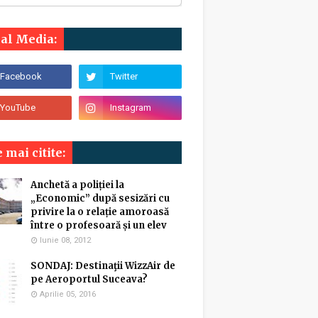
ial Media:
 mai citite:
Anchetă a poliției la
„Economic” după sesizări cu
privire la o relație amoroasă
între o profesoară și un elev
Iunie 08, 2012
SONDAJ: Destinaţii WizzAir de
pe Aeroportul Suceava?
Aprilie 05, 2016