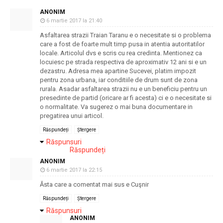
ANONIM
6 martie 2017 la 21:40
Asfaltarea strazii Traian Taranu e o necesitate si o problema
care a fost de foarte mult timp pusa in atentia autoritatilor
locale. Articolul dvs e scris cu rea credinta. Mentionez ca
locuiesc pe strada respectiva de aproximativ 12 ani si e un
dezastru. Adresa mea apartine Sucevei, platim impozit
pentru zona urbana, iar conditiile de drum sunt de zona
rurala. Asadar asfaltarea strazii nu e un beneficiu pentru un
presedinte de partid (oricare ar fi acesta) ci e o necesitate si
o normalitate. Va sugerez o mai buna documentare in
pregatirea unui articol.
Răspundeți
Ștergere
Răspunsuri
Răspundeți
ANONIM
6 martie 2017 la 22:15
Ăsta care a comentat mai sus e Cuşnir
Răspundeți
Ștergere
Răspunsuri
ANONIM