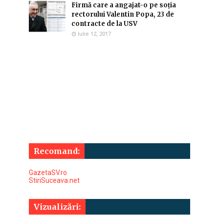
Firmă care a angajat-o pe soția
rectorului Valentin Popa, 23 de
contracte de la USV
Iulie 12, 2017
Recomand:
GazetaSV.ro
StiriSuceava.net
Vizualizări: