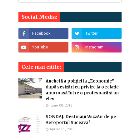
Social Media:
Cele mai citite:
Anchetă a poliției la „Economic”
după sesizări cu privire la o relație
amoroasă între o profesoară și un
elev
Iunie 08, 2012
SONDAJ: Destinaţii WizzAir de pe
Aeroportul Suceava?
Aprilie 05, 2016