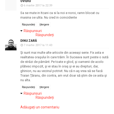
OVIDIU
6 martie 2017 la 22:39
Sa se mute in Itcani ca si la noi e noroi, ramn blocat cu
masina oe ulita. Nu cred in coincidente
Răspundeți
Ștergere
Răspunsuri
Răspundeți
DINU ZARĂ
7 martie 2017 la 11:43
Şi sunt mai multe alte articole din aceeași serie. Fix asta e
realitatea oraşului în care trăim. În Suceava sunt peste o sută
de străzi de pământ. Pe toate e glod, şi oamenii de acolo
plătesc impozit, şi ei stau în oraş şi ei au drepturi, dar,
ghinion, nu au vecinul potrivit. Nu că n-aş vrea să se facă
Traian Ţăranu, din contra, am vrut doar să ştim de ce asta şi
nu alta.
Răspundeți
Ștergere
Răspunsuri
Răspundeți
Adăugați un comentariu