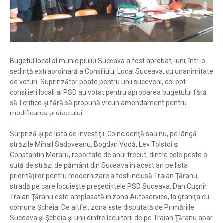
Bugetul local al municipiului Suceava a fost aprobat, luni, într-o
şedinţă extraordinară a Consiliului Local Suceava, cu unanimitate
de voturi. Suprinzător poate pentru unii suceveni, cei opt
consilieri locali ai PSD au votat pentru aprobarea bugetului fără
să-l critice şi fără să propună vreun amendament pentru
modificarea proiectului.
Surpriză şi pe lista de investiţii. Coincidenţă sau nu, pe lângă
străzile Mihail Sadoveanu, Bogdan Vodă, Lev Tolstoi şi
Constantin Moraru, reportate de anul trecut, dintre cele peste o
sută de străzi de pământ din Suceava în acest an pe lista
priorităţilor pentru modernizare a fost inclusă Traian Ţăranu,
stradă pe care locuieşte preşedintele PSD Suceava, Dan Cuşnir.
Traian Ţăranu este amplasată în zona Autoservice, la graniţa cu
comuna Şcheia. De altfel, zona este disputată de Primăriile
Suceava şi Şcheia şi unii dintre locuitorii de pe Traian Ţăranu apar