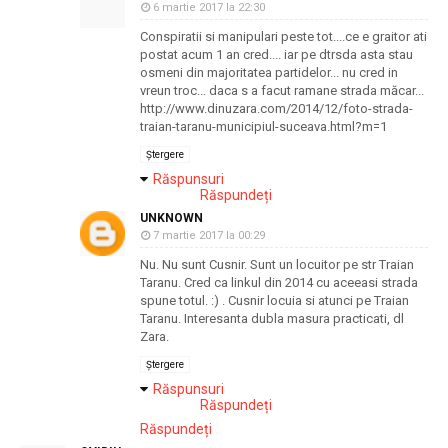
6 martie 2017 la 22:30
Conspiratii si manipulari peste tot....ce e graitor ati
postat acum 1 an cred.... iar pe dtrsda asta stau
osmeni din majoritatea partidelor... nu cred in
vreun troc... daca s a facut ramane strada măcar...
http://www.dinuzara.com/2014/12/foto-strada-
traian-taranu-municipiul-suceava.html?m=1
Ștergere
Răspunsuri
Răspundeți
UNKNOWN
7 martie 2017 la 00:29
Nu. Nu sunt Cusnir. Sunt un locuitor pe str Traian
Taranu. Cred ca linkul din 2014 cu aceeasi strada
spune totul. :) . Cusnir locuia si atunci pe Traian
Taranu. Interesanta dubla masura practicati, dl
Zara.
Ștergere
Răspunsuri
Răspundeți
Răspundeți