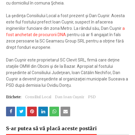
cu domiciliul în comuna Şcheia.
La şedinţa Consiliului Local a fost prezent şi Dan Cuşnir. Acesta
este fiul fostului prefect Ioan Cuşnir, suspect în afacerea
ingineriilor funciare din zona Metro. La rândul său, Dan Cuşnir
a
fost anchetat de procurorii DNA
pentru că ar fi angajat în fals
zece persoane la SC Geamacu Group SRL pentru a obţine fără
drept fonduri europene.
Dan Cuşnir este proprietarul SC Clevit SRL, firmă care deţine
staţiile OMW din Obcini şi de la Bazar. Apropiat al fostului
preşedinte al Consiliului Judeţean, Ioan Cătălin Nechifor, Dan
Cuşnir a devenit preşedinte al organizaţiei municipale Suceava a
PSD după demisia lui Ovidiu Donţu.
Etichete:
Consiliul Local
Dan Ioan Cușnir
PSD
S-ar putea să vă placă aceste postări