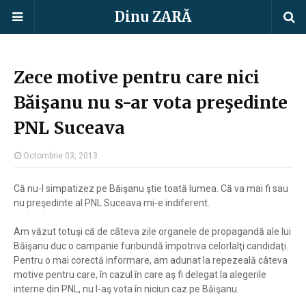
Dinu ZARĂ
Zece motive pentru care nici
Băişanu nu s-ar vota preşedinte
PNL Suceava
Octombrie 03, 2013
Că nu-l simpatizez pe Băişanu ştie toată lumea. Că va mai fi sau
nu preşedinte al PNL Suceava mi-e indiferent.
Am văzut totuşi că de câteva zile organele de propagandă ale lui
Băişanu duc o campanie furibundă împotriva celorlalţi candidaţi.
Pentru o mai corectă informare, am adunat la repezeală câteva
motive pentru care, în cazul în care aş fi delegat la alegerile
interne din PNL, nu l-aş vota în niciun caz pe Băişanu.