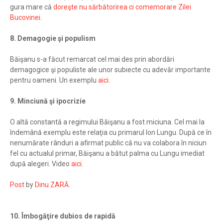
gura mare că
doreşte nu sărbătorirea ci comemorare Zilei
Bucovinei
.
8. Demagogie şi populism
Băişanu s-a făcut remarcat cel mai des prin abordări
demagogice şi populiste ale unor subiecte cu adevăr importante
pentru oameni. Un exemplu
aici
.
9. Minciună şi ipocrizie
O altă constantă a regimului Băişanu a fost miciuna. Cel mai la
îndemână exemplu este relaţia cu primarul Ion Lungu. După ce în
nenumărate rânduri a afirmat public că nu va colabora în niciun
fel cu actualul primar, Băişanu a bătut palma cu Lungu imediat
după alegeri. Video
aici
.
Post
by
Dinu ZARĂ
.
10. Îmbogăţire dubios de rapidă