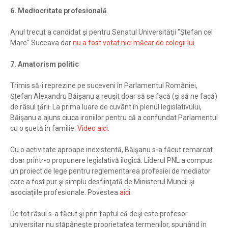
6. Mediocritate profesională
Anul trecut a candidat şi pentru Senatul Universităţii "Ştefan cel
Mare" Suceava dar
nu a fost votat nici măcar de colegii lui
.
7. Amatorism politic
Trimis să-i reprezine pe suceveni în Parlamentul României,
Ştefan Alexandru Băişanu a reuşit doar să se facă (şi să ne facă)
de râsul ţării. La prima luare de cuvânt în plenul legislativului,
Băişanu a ajuns ciuca ironiilor pentru că a confundat Parlamentul
cu o şuetă în familie.
Video aici
.
Cu o activitate aproape inexistentă, Băişanu s-a făcut remarcat
doar printr-o propunere legislativă ilogică. Liderul PNL a compus
un proiect de lege pentru reglementarea profesiei de mediator
care a fost pur şi simplu desfiinţată de Ministerul Muncii şi
asociaţiile profesionale. Povestea
aici
.
De tot râsul s-a făcut şi prin faptul că deşi este profesor
universitar nu stăpâneşte proprietatea termenilor, spunând în