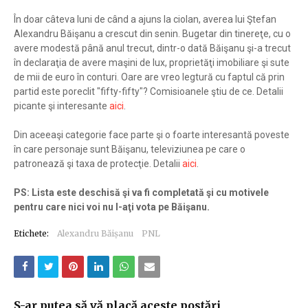
În doar câteva luni de când a ajuns la ciolan, averea lui Ştefan
Alexandru Băişanu a crescut din senin. Bugetar din tinereţe, cu o
avere modestă până anul trecut, dintr-o dată Băişanu şi-a trecut
în declaraţia de avere maşini de lux, proprietăţi imobiliare şi sute
de mii de euro în conturi. Oare are vreo legtură cu faptul că prin
partid este poreclit "fifty-fifty"? Comisioanele ştiu de ce. Detalii
picante şi interesante
aici
.
Din aceeaşi categorie face parte şi o foarte interesantă poveste
în care personaje sunt Băişanu, televiziunea pe care o
patronează şi taxa de protecţie. Detalii
aici
.
PS: Lista este deschisă şi va fi completată şi cu motivele
pentru care nici voi nu l-aţi vota pe Băişanu.
Etichete:
Alexandru Băișanu
PNL
S-ar putea să vă placă aceste postări