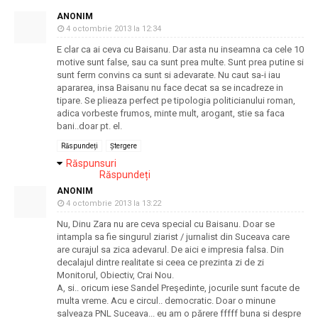
ANONIM
4 octombrie 2013 la 12:34
E clar ca ai ceva cu Baisanu. Dar asta nu inseamna ca cele 10
motive sunt false, sau ca sunt prea multe. Sunt prea putine si
sunt ferm convins ca sunt si adevarate. Nu caut sa-i iau
apararea, insa Baisanu nu face decat sa se incadreze in
tipare. Se plieaza perfect pe tipologia politicianului roman,
adica vorbeste frumos, minte mult, arogant, stie sa faca
bani..doar pt. el.
Răspundeți
Ștergere
Răspunsuri
Răspundeți
ANONIM
4 octombrie 2013 la 13:22
Nu, Dinu Zara nu are ceva special cu Baisanu. Doar se
intampla sa fie singurul ziarist / jurnalist din Suceava care
are curajul sa zica adevarul. De aici e impresia falsa. Din
decalajul dintre realitate si ceea ce prezinta zi de zi
Monitorul, Obiectiv, Crai Nou.
A, si.. oricum iese Sandel Preşedinte, jocurile sunt facute de
multa vreme. Acu e circul.. democratic. Doar o minune
salveaza PNL Suceava... eu am o părere fffff buna si despre