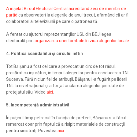
A înşelat Biroul Electoral Central acreditând zeci de membri de
partid
ca observatori la alegerile de anul trecut, afirmând că ar fi
colaboratori ai televiziunii pe care o patronează.
A fentat cu ajutorul reprezentanţilor USL din BEJ legea
electorală prin
organizarea unei tombole în ziua alegerilor locale
.
4. Politica scandalului şi circului ieftin
Tot Băişanu a fost cel care a provocat un circ de tot râsul,
presărat cu înjurături, în timpul alegerilor pentru conducerea TNL
Suceava. Fără niciun fel de atribuţii, Băişanu i-a fugărit pe liderii
TNL la nivel naţional şi a forţat anularea alegerilor pierdute de
protejatul său. Video
aici
.
5. Incompetenţă administrativă
În puţinul timp petrecut în funcţia de prefect, Băişanu s-a făcut
remarcat doar prin faptul că a risipit materialele de construcţii
pentru sinistraţi. Povestea
aici
.