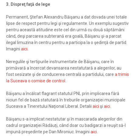
3. Dispreţ faţă de lege
Permanent, Ştefan Alexandru Băişanu a dat dovada unei totale
lipse de respect pentru legi şi regulamente. Un exemplu sugestiv
pentru această atitudine este cel din urmă cu două săptămâni
când, deşi parcarea subterană era goală, Băişanu şi-a parcat
ilegal limuzina în centru pentru a participa la o şedinţă de partid.
Imagini
aici
.
Neregulile şi tertipurile instrumentate de Băişanu, care în
primăvară a încercat devansarea nestatutară a alegerilor, au
fost sesizate şi de conducerea centrală a partidului, care
a trimis
la Suceava o comise de control
.
Băişanu a încălcat flagrant statutul PNL prin implicarea fără
niciun fel de bază statutară în treburile organizaţiei municipale
Suceava a Tineretului Naţional Liberal. Detalii
aici
şi
aici
.
Băişanu s-a implicat nestatutar şi în mascarada alegerilor din
cadrul organizaţiei Rădăuţi, când doar cu badigarzi a reuşit să-l
impună preşedinte pe Dan Mironiuc. Imagini
aici
.