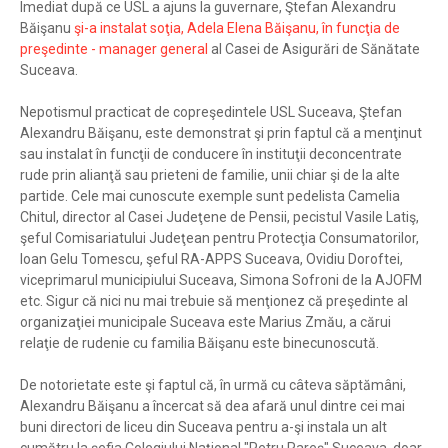
Imediat după ce USL a ajuns la guvernare, Ştefan Alexandru
Băişanu
şi-a instalat soţia, Adela Elena Băişanu, în funcţia de
preşedinte - manager general
al Casei de Asigurări de Sănătate
Suceava.
Nepotismul practicat de copreşedintele USL Suceava, Ştefan
Alexandru Băişanu, este demonstrat şi prin faptul că a menţinut
sau instalat în funcţii de conducere în instituţii deconcentrate
rude prin alianţă sau prieteni de familie, unii chiar şi de la alte
partide. Cele mai cunoscute exemple sunt pedelista Camelia
Chitul, director al Casei Judeţene de Pensii, pecistul Vasile Latiş,
şeful Comisariatului Judeţean pentru Protecţia Consumatorilor,
Ioan Gelu Tomescu, şeful RA-APPS Suceava, Ovidiu Doroftei,
viceprimarul municipiului Suceava, Simona Sofroni de la AJOFM
etc. Sigur că nici nu mai trebuie să menţionez că preşedinte al
organizaţiei municipale Suceava este Marius Zmău, a cărui
relaţie de rudenie cu familia Băişanu este binecunoscută.
De notorietate este şi faptul că, în urmă cu câteva săptămâni,
Alexandru Băişanu a încercat să dea afară unul dintre cei mai
buni directori de liceu din Suceava pentru a-şi instala un alt