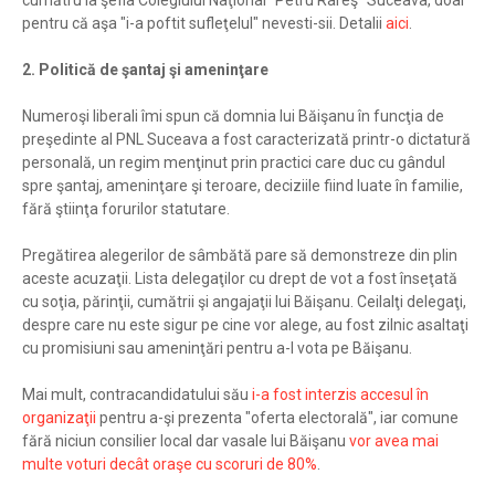
cumătru la şefia Colegiului Naţional "Petru Rareş" Suceava, doar
pentru că aşa "i-a poftit sufleţelul" nevesti-sii. Detalii
aici
.
2. Politică de şantaj şi ameninţare
Numeroşi liberali îmi spun că domnia lui Băişanu în funcţia de
preşedinte al PNL Suceava a fost caracterizată printr-o dictatură
personală, un regim menţinut prin practici care duc cu gândul
spre şantaj, ameninţare şi teroare, deciziile fiind luate în familie,
fără ştiinţa forurilor statutare.
Pregătirea alegerilor de sâmbătă pare să demonstreze din plin
aceste acuzaţii. Lista delegaţilor cu drept de vot a fost înseţată
cu soţia, părinţii, cumătrii şi angajaţii lui Băişanu. Ceilalţi delegaţi,
despre care nu este sigur pe cine vor alege, au fost zilnic asaltaţi
cu promisiuni sau ameninţări pentru a-l vota pe Băişanu.
Mai mult, contracandidatului său
i-a fost interzis accesul în
organizaţii
pentru a-şi prezenta "oferta electorală", iar comune
fără niciun consilier local dar vasale lui Băişanu
vor avea mai
multe voturi decât oraşe cu scoruri de 80%
.