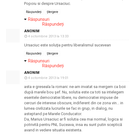
Popoiu si despre Ursaciuc.
Răspundeți
Ștergere
Răspunsuri
Răspundeți
ANONIM
4 octombrie 2013 la 13:33
Ursaciuc este soluţia pentru liberalismul sucevean
Răspundeți
Ștergere
Răspunsuri
Răspundeți
ANONIM
4 octombrie 2013 la 19:01
asta e greseala la romani: ne-am invatat sa mergem ca boii
după marele bou şef. Nu, solutia este ca toti sa intelegem
esentele democratiei libere, nu democratiei impuse de
cercuri de interese obscure, indiferent din ce zona vin... in
lumea civilizata lucrurile se fac in grup, in dialog, nu
asteptand pe Marele Conducator.
Da, Marius Ursaciuc ar fi solutia cea mai normal, logica si
potrivită pentru PNL Suceava, insa eu sunt putin sceptică
avand in vedere situatia existenta.