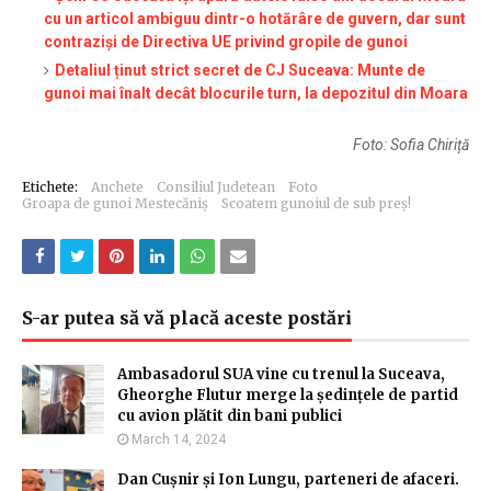
cu un articol ambiguu dintr-o hotărâre de guvern, dar sunt
contraziși de Directiva UE privind gropile de gunoi
Detaliul ținut strict secret de CJ Suceava: Munte de
gunoi mai înalt decât blocurile turn, la depozitul din Moara
Foto: Sofia Chiriță
Etichete:
Anchete
Consiliul Judetean
Foto
Groapa de gunoi Mestecăniș
Scoatem gunoiul de sub preș!
S-ar putea să vă placă aceste postări
Ambasadorul SUA vine cu trenul la Suceava,
Gheorghe Flutur merge la ședințele de partid
cu avion plătit din bani publici
March 14, 2024
Dan Cușnir și Ion Lungu, parteneri de afaceri.