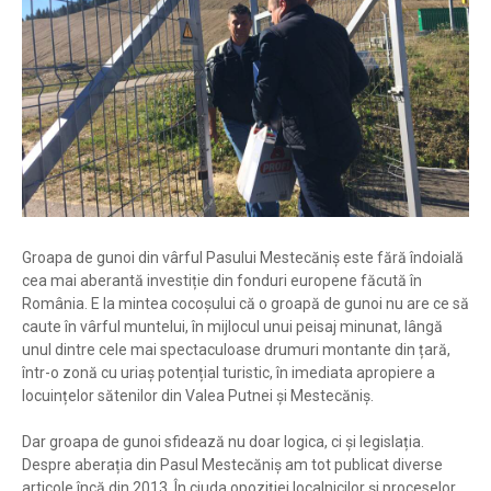
Groapa de gunoi din vârful Pasului Mestecăniș este fără îndoială
cea mai aberantă investiție din fonduri europene făcută în
România. E la mintea cocoșului că o groapă de gunoi nu are ce să
caute în vârful muntelui, în mijlocul unui peisaj minunat, lângă
unul dintre cele mai spectaculoase drumuri montante din țară,
într-o zonă cu uriaș potențial turistic, în imediata apropiere a
locuințelor sătenilor din Valea Putnei și Mestecăniș.
Dar groapa de gunoi sfidează nu doar logica, ci și legislația.
Despre aberația din Pasul Mestecăniș am tot publicat diverse
articole încă din 2013. În ciuda opoziției localnicilor și proceselor