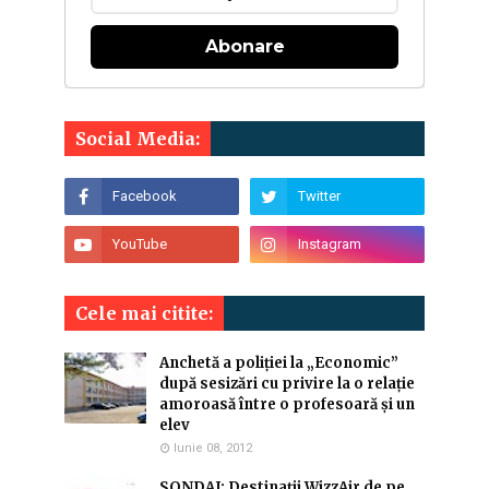
Abonare
Social Media:
Cele mai citite:
Anchetă a poliției la „Economic”
după sesizări cu privire la o relație
amoroasă între o profesoară și un
elev
Iunie 08, 2012
SONDAJ: Destinaţii WizzAir de pe