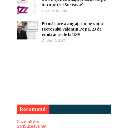
Aeroportul Suceava?
Aprilie 05, 2016
Firmă care a angajat-o pe soția
rectorului Valentin Popa, 23 de
contracte de la USV
Iulie 12, 2017
Recomand:
GazetaSV.ro
StiriSuceava.net