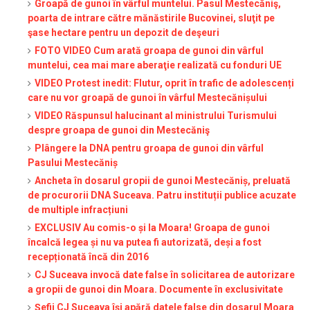
Groapă de gunoi în vârful muntelui. Pasul Mestecăniş,
poarta de intrare către mănăstirile Bucovinei, sluţit pe
şase hectare pentru un depozit de deşeuri
FOTO VIDEO Cum arată groapa de gunoi din vârful
muntelui, cea mai mare aberaţie realizată cu fonduri UE
VIDEO Protest inedit: Flutur, oprit în trafic de adolescenți
care nu vor groapă de gunoi în vârful Mestecănișului
VIDEO Răspunsul halucinant al ministrului Turismului
despre groapa de gunoi din Mestecăniş
Plângere la DNA pentru groapa de gunoi din vârful
Pasului Mestecăniș
Ancheta în dosarul gropii de gunoi Mestecăniș, preluată
de procurorii DNA Suceava. Patru instituții publice acuzate
de multiple infracțiuni
EXCLUSIV Au comis-o și la Moara! Groapa de gunoi
încalcă legea și nu va putea fi autorizată, deși a fost
recepționată încă din 2016
CJ Suceava invocă date false în solicitarea de autorizare
a gropii de gunoi din Moara. Documente în exclusivitate
Șefii CJ Suceava își apără datele false din dosarul Moara