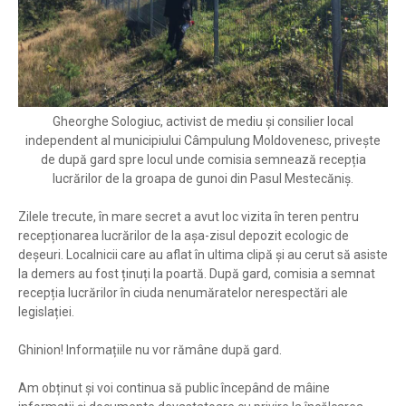
Gheorghe Sologiuc, activist de mediu și consilier local
independent al municipiului Câmpulung Moldovenesc, privește
de după gard spre locul unde comisia semnează recepția
lucrărilor de la groapa de gunoi din Pasul Mestecăniș.
Zilele trecute, în mare secret a avut loc vizita în teren pentru
recepționarea lucrărilor de la așa-zisul depozit ecologic de
deșeuri. Localnicii care au aflat în ultima clipă și au cerut să asiste
la demers au fost ținuți la poartă. După gard, comisia a semnat
recepția lucrărilor în ciuda nenumăratelor nerespectări ale
legislației.
Ghinion! Informațiile nu vor rămâne după gard.
Am obținut și voi continua să public începând de mâine